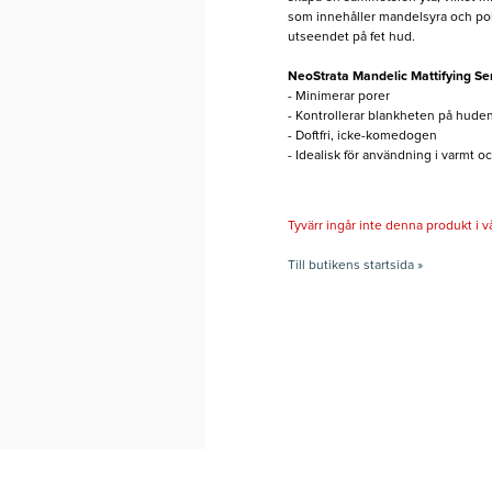
som innehåller mandelsyra och poly
utseendet på fet hud.
NeoStrata Mandelic Mattifying S
- Minimerar porer
- Kontrollerar blankheten på hude
- Doftfri, icke-komedogen
- Idealisk för användning i varmt oc
Tyvärr ingår inte denna produkt i vårt
Till butikens startsida »