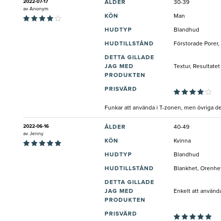
2022-07-17
ÅLDER
30-39
av
Anonym
KÖN
Man
HUDTYP
Blandhud
HUDTILLSTÅND
Förstorade Porer,
DETTA GILLADE
JAG MED
Textur, Resultatet
PRODUKTEN
PRISVÄRD
Funkar att använda i T-zonen, men övriga del
2022-06-16
ÅLDER
40-49
av
Jenny
KÖN
Kvinna
HUDTYP
Blandhud
HUDTILLSTÅND
Blankhet, Orenhe
DETTA GILLADE
JAG MED
Enkelt att använda
PRODUKTEN
PRISVÄRD