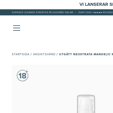
VI LANSERAR 
SVERIGES LEDANDE EXPERTER PÅ HUDVÅRD ONLINE
|
ÖVER 7200+ ★★★★★ RECENSI
/
/
UTGÅTT NEOSTRATA MANDELIC 
STARTSIDA
ANSIKTSVÅRD