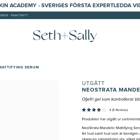
SKIN ACADEMY - SVERIGES FÖRSTA EXPERTLEDDA V
ONER - FRAKTFRITT
MATTIFYING SERUM
UTGÅTT
NEOSTRATA MANDE
Oljefri gel som kontrollerar b
4 (5 Reviews)
Produkten har utgått ur sortimente
NeoStrata Mandelic Mattifying Serum
fet hud samt hud som är benägen at
skapa en sammetslen yta, vilket m