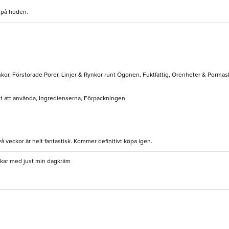
n på huden.
nkor, Förstorade Porer, Linjer & Rynkor runt Ögonen, Fuktfattig, Orenheter & Pormas
elt att använda, Ingredienserna, Förpackningen
å veckor är helt fantastisk. Kommer definitivt köpa igen.
nkar med just min dagkräm