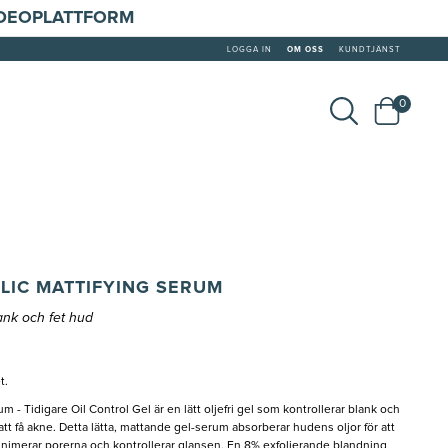
IDEOPLATTFORM
LOGGA IN
OM OSS
KUNDTJÄNST
0
LIC MATTIFYING SERUM
lank och fet hud
t.
 - Tidigare Oil Control Gel är en lätt oljefri gel som kontrollerar blank och
t få akne. Detta lätta, mattande gel-serum absorberar hudens oljor för att
inimerar porerna och kontrollerar glansen. En 8% exfolierande blandning