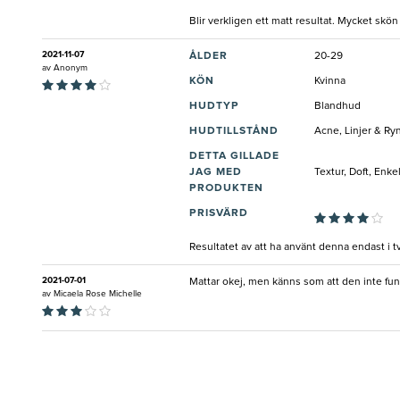
Blir verkligen ett matt resultat. Mycket skö
2021-11-07
ÅLDER
20-29
av
Anonym
KÖN
Kvinna
HUDTYP
Blandhud
HUDTILLSTÅND
Acne, Linjer & Ry
DETTA GILLADE
JAG MED
Textur, Doft, Enk
PRODUKTEN
PRISVÄRD
Resultatet av att ha använt denna endast i tv
2021-07-01
Mattar okej, men känns som att den inte fu
av
Micaela Rose Michelle