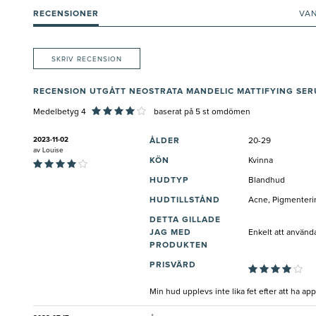
RECENSIONER
VA
SKRIV RECENSION
RECENSION UTGÅTT NEOSTRATA MANDELIC MATTIFYING SE
Medelbetyg 4
baserat på
5
st omdömen
2023-11-02
ÅLDER
20-29
av
Louise
KÖN
Kvinna
HUDTYP
Blandhud
HUDTILLSTÅND
Acne, Pigmenteri
DETTA GILLADE
JAG MED
Enkelt att använd
PRODUKTEN
PRISVÄRD
Min hud upplevs inte lika fet efter att ha ap