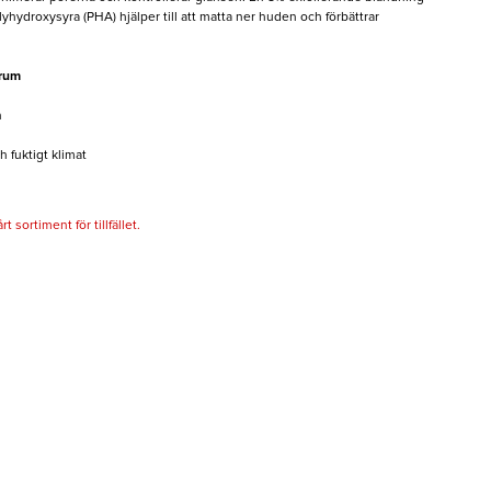
hydroxysyra (PHA) hjälper till att matta ner huden och förbättrar
erum
n
h fuktigt klimat
 sortiment för tillfället.