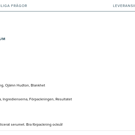
NLIGA FRÅGOR
LEVERANS
RUM
ng, Ojämn Hudton, Blankhet
a, Ingredienserna, Förpackningen, Resultatet
plicerat serumet. Bra förpackning också!