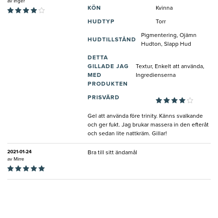
av
Inger
KÖN
Kvinna
HUDTYP
Torr
Pigmentering, Ojämn
HUDTILLSTÅND
Hudton, Slapp Hud
DETTA
GILLADE JAG
Textur, Enkelt att använda,
MED
Ingredienserna
PRODUKTEN
PRISVÄRD
Gel att använda före trinity. Känns svalkande
och ger fukt. Jag brukar massera in den efteråt
och sedan lite nattkräm. Gillar!
2021-01-24
Bra till sitt ändamål
av
Mirre