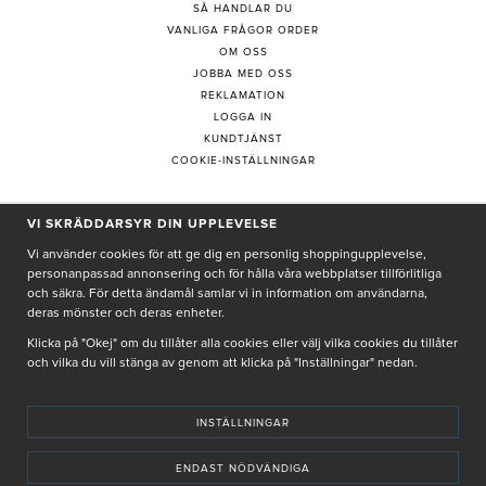
SÅ HANDLAR DU
VANLIGA FRÅGOR ORDER
OM OSS
JOBBA MED OSS
REKLAMATION
LOGGA IN
KUNDTJÄNST
COOKIE-INSTÄLLNINGAR
VI SKRÄDDARSYR DIN UPPLEVELSE
PRENUMERERA PÅ NYHETSBREV
Vi använder cookies för att ge dig en personlig shoppingupplevelse,
personanpassad annonsering och för hålla våra webbplatser tillförlitliga
och säkra. För detta ändamål samlar vi in information om användarna,
deras mönster och deras enheter.
Genom att ge min e-post, accepterar jag Seth och Sally
integritetspolicy
Klicka på "Okej" om du tillåter alla cookies eller välj vilka cookies du tillåter
och vilka du vill stänga av genom att klicka på "Inställningar" nedan.
De uppgifter du matar in kommer endast användas till våra nyhetsbrev.
INSTÄLLNINGAR
ENDAST NÖDVÄNDIGA