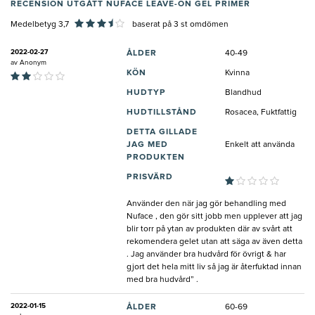
RECENSION UTGÅTT NUFACE LEAVE-ON GEL PRIMER
Medelbetyg 3,7
baserat på
3
st omdömen
2022-02-27
ÅLDER
40-49
av
Anonym
KÖN
Kvinna
HUDTYP
Blandhud
HUDTILLSTÅND
Rosacea, Fuktfattig
DETTA GILLADE
JAG MED
Enkelt att använda
PRODUKTEN
PRISVÄRD
Använder den när jag gör behandling med
Nuface , den gör sitt jobb men upplever att jag
blir torr på ytan av produkten där av svårt att
rekomendera gelet utan att säga av även detta
. Jag använder bra hudvård för övrigt & har
gjort det hela mitt liv så jag är återfuktad innan
med bra hudvård” .
2022-01-15
ÅLDER
60-69