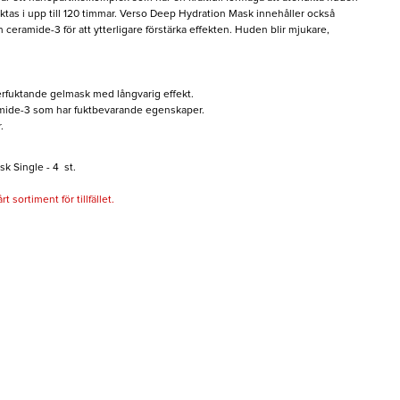
uktas i upp till 120 timmar. Verso Deep Hydration Mask innehåller också
 ceramide-3 för att ytterligare förstärka effekten. Huden blir mjukare,
erfuktande gelmask med långvarig effekt.
amide-3 som har fuktbevarande egenskaper.
.
 Single - 4 st.
 sortiment för tillfället.