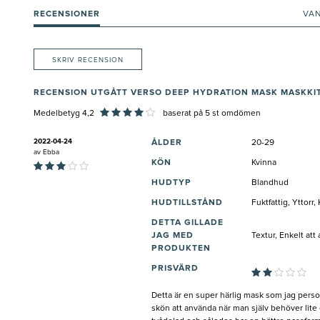
RECENSIONER
VA
SKRIV RECENSION
RECENSION UTGÅTT VERSO DEEP HYDRATION MASK MASKKIT
Medelbetyg 4,2
baserat på
5
st omdömen
2022-04-24
ÅLDER
20-29
av
Ebba
KÖN
Kvinna
HUDTYP
Blandhud
HUDTILLSTÅND
Fuktfattig, Yttorr
DETTA GILLADE
JAG MED
Textur, Enkelt att
PRODUKTEN
PRISVÄRD
Detta är en super härlig mask som jag person
skön att använda när man själv behöver lite ex