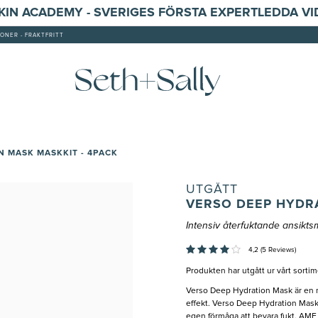
SKIN ACADEMY - SVERIGES FÖRSTA EXPERTLEDDA V
ONER - FRAKTFRITT
 MASK MASKKIT - 4PACK
UTGÅTT
VERSO DEEP HYDRA
Intensiv återfuktande ansikt
4,2 (5 Reviews)
Produkten har utgått ur vårt sortim
Verso Deep Hydration Mask är en 
effekt. Verso Deep Hydration Mask 
egen förmåga att bevara fukt. AMF 