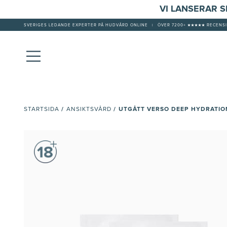
VI LANSERAR 
SVERIGES LEDANDE EXPERTER PÅ HUDVÅRD ONLINE
|
ÖVER 7200+ ★★★★★ RECENSI
/
/
UTGÅTT VERSO DEEP HYDRATION
STARTSIDA
ANSIKTSVÅRD