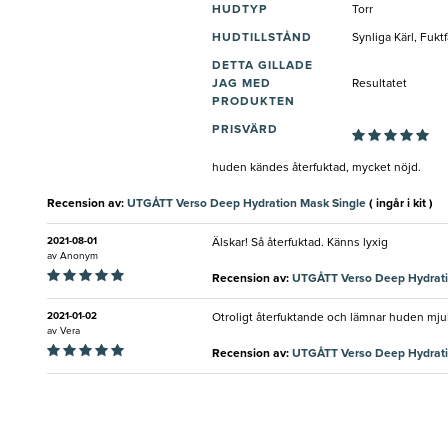
HUDTYP
Torr
HUDTILLSTÅND
Synliga Kärl, Fuktf
DETTA GILLADE
JAG MED
Resultatet
PRODUKTEN
PRISVÄRD
huden kändes återfuktad, mycket nöjd.
Recension av:
UTGÅTT Verso Deep Hydration Mask Single
( ingår i kit )
2021-08-01
Älskar! Så återfuktad. Känns lyxig
av
Anonym
Recension av:
UTGÅTT Verso Deep Hydrati
2021-01-02
Otroligt återfuktande och lämnar huden mjuk
av
Vera
Recension av:
UTGÅTT Verso Deep Hydrati