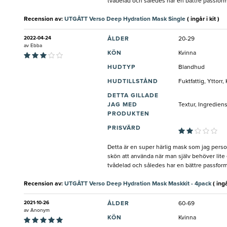
tvådelad och således har en bättre passform
Recension av:
UTGÅTT Verso Deep Hydration Mask Single
( ingår i kit )
2022-04-24
ÅLDER
20-29
av
Ebba
KÖN
Kvinna
HUDTYP
Blandhud
HUDTILLSTÅND
Fuktfattig, Yttorr
DETTA GILLADE
JAG MED
Textur, Ingredien
PRODUKTEN
PRISVÄRD
Detta är en super härlig mask som jag person
skön att använda när man själv behöver lite ex
tvådelad och således har en bättre passform
Recension av:
UTGÅTT Verso Deep Hydration Mask Maskkit - 4pack
( ingå
2021-10-26
ÅLDER
60-69
av
Anonym
KÖN
Kvinna