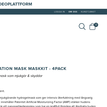
IDEOPLATTFORM
LOGGA IN
OM OSS
KUNDTJÄNST
0
TION MASK MASKKIT - 4PACK
smask som mjukgör & skyddar
ent.
mjukgörande hydrogelmask som ger intensiv återfuktning med långvarig
innehåller Patentet Artificial Moisturizing Factor (AMF) stärker hudens
är ett nanopartikelkomplex som har en kraftfull förmåga att återfukta huden