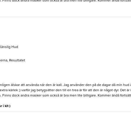
. Finns dock andra masker som också är bra men lite billigare. Kommer ändå fortsätta
, Känslig Hud
serna, Resultatet
ligen älskar att använda när den är kall. Jag använder den på de dagar då min hud är
tra kärlek ;) varför jag betygsätter den till en trea är för att den är något dyr. Det ä
. Finns dock andra masker som också är bra men lite billigare. Kommer ändå fortsätta
r i kit )