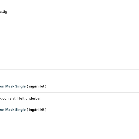
attig
on Mask Single
( ingår i kit )
 och slät! Helt underbar!
on Mask Single
( ingår i kit )