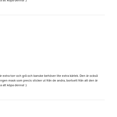
 att köpa denna! :)
 extra torr och grå och kanske behöver lite extra kärlek. Den är också
r ingen mask som precis sticker ut från de andra, bortsett från att den är
 att köpa denna! :)