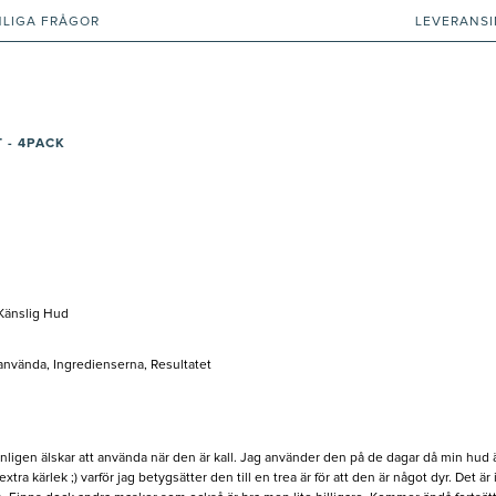
NLIGA FRÅGOR
LEVERANS
 - 4PACK
, Känslig Hud
 använda, Ingredienserna, Resultatet
ligen älskar att använda när den är kall. Jag använder den på de dagar då min hud är
tra kärlek ;) varför jag betygsätter den till en trea är för att den är något dyr. Det ä