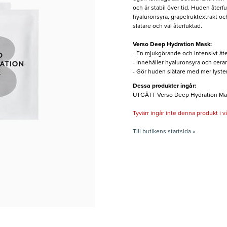
och är stabil över tid. Huden återf
hyaluronsyra, grapefruktextrakt och
slätare och väl återfuktad.
Verso Deep Hydration Mask:
- En mjukgörande och intensivt åt
- Innehåller hyaluronsyra och cer
- Gör huden slätare med mer lyster
Dessa produkter ingår:
UTGÅTT Verso Deep Hydration Mask
Tyvärr ingår inte denna produkt i vårt
Till butikens startsida »