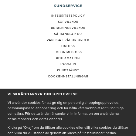
KUNDSERVICE
INTEGRITETSPOLICY
KÖPVILLKOR
BETALNINGSVILLKOR
SÅ HANDLAR DU
VANLIGA FRÅGOR ORDER
OM OSS
JOBBA MED OSS
REKLAMATION
LOGGA IN
KUNDTJÄNST
COOKIE-INSTÄLLNINGAR
PRENUMERERA PÅ NYHETSBREV
VI SKRÄDDARSYR DIN UPPLEVELSE
Vi använder cookies för att ge dig en personlig shoppingupplevelse,
personanpassad annonsering och för hålla våra webbplatser tillförlitliga
och säkra. För detta ändamål samlar vi in information om användarna,
deras mönster och deras enheter.
Genom att ge min e-post, accepterar jag Seth och Sally
integritetspolicy
Klicka på "Okej" om du tillåter alla cookies eller välj vilka cookies du tillåter
och vilka du vill stänga av genom att klicka på "Inställningar" nedan.
De uppgifter du matar in kommer endast användas till våra nyhetsbrev.