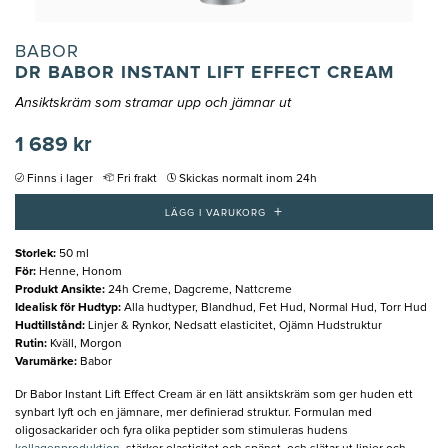
BABOR
DR BABOR INSTANT LIFT EFFECT CREAM
Ansiktskräm som stramar upp och jämnar ut
1 689 kr
Finns i lager
Fri frakt
Skickas normalt inom 24h
+
LÄGG I VARUKORG
Storlek
:
50 ml
För
:
Henne, Honom
Produkt Ansikte
:
24h Creme, Dagcreme, Nattcreme
Idealisk för Hudtyp
:
Alla hudtyper, Blandhud, Fet Hud, Normal Hud, Torr Hud
Hudtillstånd
:
Linjer & Rynkor, Nedsatt elasticitet, Ojämn Hudstruktur
Rutin
:
Kväll, Morgon
Varumärke
:
Babor
Dr Babor Instant Lift Effect Cream är en lätt ansiktskräm som ger huden ett
synbart lyft och en jämnare, mer definierad struktur. Formulan med
oligosackarider och fyra olika peptider som stimuleras hudens