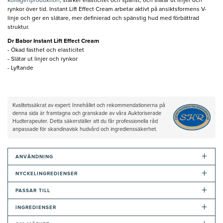
kollagenproduktion
, stärker elasticitet och spänst, och slätar ut linjer och
rynkor över tid. Instant Lift Effect Cream arbetar aktivt på ansiktsformens V-
linje och ger en slätare, mer definierad och spänstig hud med förbättrad
struktur.
Dr Babor Instant Lift Effect Cream
- Ökad fasthet och elasticitet
- Slätar ut linjer och rynkor
- Lyftande
Kvalitetssäkrat av expert: Innehållet och rekommendationerna på
denna sida är framtagna och granskade av våra Auktoriserade
Hudterapeuter. Detta säkerställer att du får professionella råd
anpassade för skandinavisk hudvård och ingredienssäkerhet.
+
ANVÄNDNING
+
NYCKELINGREDIENSER
+
PASSAR TILL
+
INGREDIENSER