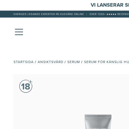
VI LANSERAR 
SVERIGES LEDANDE EXPERTER PÅ HUDVÅRD ONLINE
|
ÖVER 7200+ ★★★★★ RECENSI
/
/
/
STARTSIDA
ANSIKTSVÅRD
SERUM
SERUM FÖR KÄNSLIG H