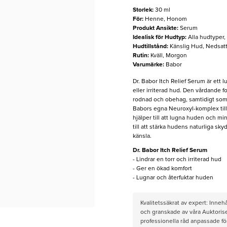
Storlek
:
30 ml
För
:
Henne, Honom
Produkt Ansikte
:
Serum
Idealisk för Hudtyp
:
Alla hudtyper
Hudtillstånd
:
Känslig Hud, Nedsatt
Rutin
:
Kväll, Morgon
Varumärke
:
Babor
Dr. Babor Itch Relief Serum är ett 
eller irriterad hud. Den vårdande fo
rodnad och obehag, samtidigt som h
Babors egna Neuroxyl-komplex till
hjälper till att lugna huden och mi
till att stärka hudens naturliga s
känsla.
Dr. Babor Itch Relief Serum
- Lindrar en torr och irriterad hud
- Ger en ökad komfort
- Lugnar och återfuktar huden
Kvalitetssäkrat av expert: Inne
och granskade av våra Auktorise
professionella råd anpassade f