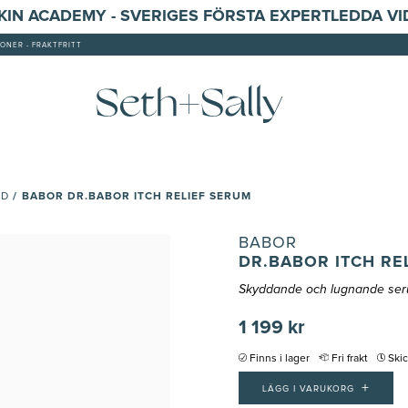
SKIN ACADEMY - SVERIGES FÖRSTA EXPERTLEDDA V
ONER - FRAKTFRITT
/
BABOR DR.BABOR ITCH RELIEF SERUM
UD
BABOR
DR.BABOR ITCH RE
Skyddande och lugnande seru
1 199 kr
Finns i lager
Fri frakt
Ski
+
LÄGG I VARUKORG