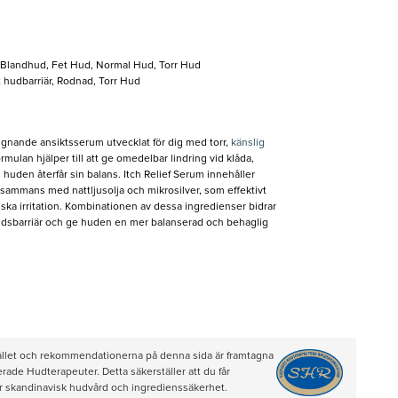
, Blandhud, Fet Hud, Normal Hud, Torr Hud
 hudbarriär, Rodnad, Torr Hud
lugnande ansiktsserum utvecklat för dig med torr,
känslig
rmulan hjälper till att ge omedelbar lindring vid klåda,
uden återfår sin balans. Itch Relief Serum innehåller
sammans med nattljusolja och mikrosilver, som effektivt
nska irritation. Kombinationen av dessa ingredienser bidrar
kyddsbarriär och ge huden en mer balanserad och behaglig
hållet och rekommendationerna på denna sida är framtagna
rade Hudterapeuter. Detta säkerställer att du får
ör skandinavisk hudvård och ingredienssäkerhet.