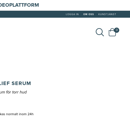
IDEOPLATTFORM
LOGGA IN
OM OSS
KUNDTJÄNST
0
LIEF SERUM
m för torr hud
ckas normalt inom 24h