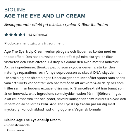
BIOLINE
AGE THE EYE AND LIP CREAM
Avslappnande effekt på mimiska rynkor & ökar fastheten
4,5 (2 Reviews)
Produkten har utgått ur vårt sortiment.
Age The Eye & Lip Cream verkar på ögats och läpparnas kontur med en
trippeleffekt. Den har en avslappnande effekt på mimiska rynkor, ökar
fastheten och elasticiteten. På dagen skyddar den även mot fria radikaler.
Aktiva ingredienser: Bioaktiv peptid som skyddar generna, stärker den
naturliga reparations- och förnyelseprocessen av skadat DNA, skyddar mot
UV-strålning och föroreningar. Undariaalger som innehåller sporer som anses
vara ett ”livets koncentrat” och har förmågan att aktivera 14 av de gener som
håller samman hudens extracellulära matrix. Stamcellsextrakt från tomat som
är en innovativ, aktiv ingrediens som skyddar huden från miljöföroreningar,
ökar cellernas vitalitet och lyster, bevarar kollagenet samt bidrar till skydd och
reparation av cellernas DNA. Age The Eye & Lip Cream passar dig med
mycket rynkor och åldrad hud kring ögonen. Vegansk formula.
Bioline Age The Eye and Lip Cream
- Spänstgivande
- Plumpande