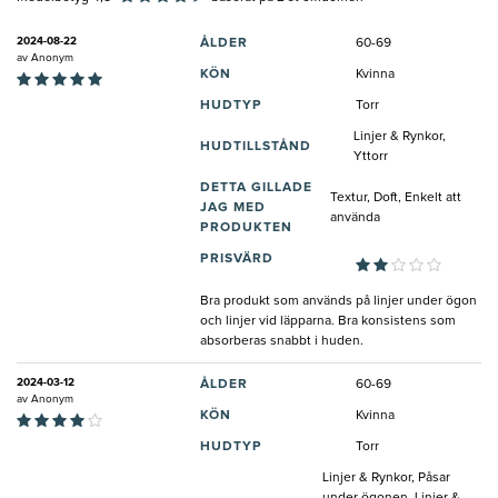
2024-08-22
ÅLDER
60-69
av
Anonym
KÖN
Kvinna
HUDTYP
Torr
Linjer & Rynkor,
HUDTILLSTÅND
Yttorr
DETTA GILLADE
Textur, Doft, Enkelt att
JAG MED
använda
PRODUKTEN
PRISVÄRD
Bra produkt som används på linjer under ögon
och linjer vid läpparna. Bra konsistens som
absorberas snabbt i huden.
2024-03-12
ÅLDER
60-69
av
Anonym
KÖN
Kvinna
HUDTYP
Torr
Linjer & Rynkor, Påsar