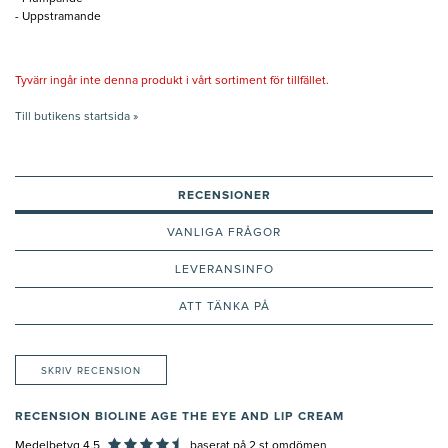
- Uppstramande
Tyvärr ingår inte denna produkt i vårt sortiment för tillfället.
Till butikens startsida »
RECENSIONER
VANLIGA FRÅGOR
LEVERANSINFO
ATT TÄNKA PÅ
SKRIV RECENSION
RECENSION BIOLINE AGE THE EYE AND LIP CREAM
Medelbetyg 4,5
baserat på
2
st omdömen