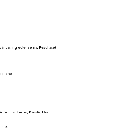
nvända, Ingredienserna, Resultatet
engarna.
Livlös Utan Lyster, Känslig Hud
ltatet