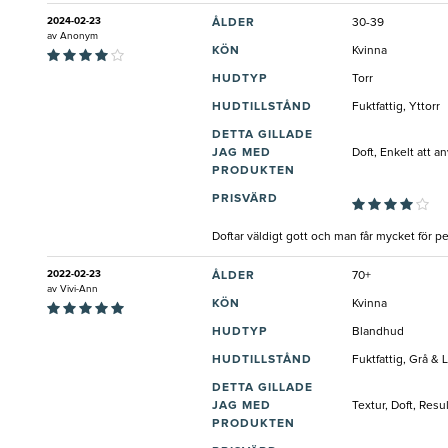
2024-02-23
ÅLDER
30-39
av
Anonym
KÖN
Kvinna
HUDTYP
Torr
HUDTILLSTÅND
Fuktfattig, Yttorr
DETTA GILLADE
JAG MED
Doft, Enkelt att a
PRODUKTEN
PRISVÄRD
Doftar väldigt gott och man får mycket för p
2022-02-23
ÅLDER
70+
av
Vivi-Ann
KÖN
Kvinna
HUDTYP
Blandhud
HUDTILLSTÅND
Fuktfattig, Grå & 
DETTA GILLADE
JAG MED
Textur, Doft, Resu
PRODUKTEN