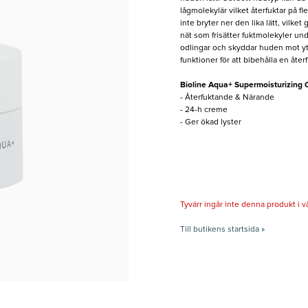
lågmolekylär vilket återfuktar på 
inte bryter ner den lika lätt, vilke
nät som frisätter fuktmolekyler un
odlingar och skyddar huden mot yt
funktioner för att bibehålla en åte
Bioline Aqua+ Supermoisturizing
- Återfuktande & Närande
- 24-h creme
- Ger ökad lyster
Tyvärr ingår inte denna produkt i vårt
Till butikens startsida »