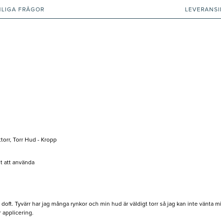
NLIGA FRÅGOR
LEVERANS
ttorr, Torr Hud - Kropp
lt att använda
oft. Tyvärr har jag många rynkor och min hud är väldigt torr så jag kan inte vänta mi
 applicering.