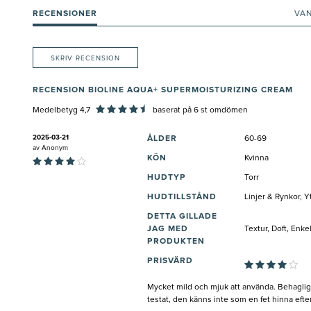
RECENSIONER
VA
SKRIV RECENSION
RECENSION BIOLINE AQUA+ SUPERMOISTURIZING CREAM
Medelbetyg 4,7
baserat på
6
st omdömen
2025-03-21
ÅLDER
60-69
av
Anonym
KÖN
Kvinna
HUDTYP
Torr
HUDTILLSTÅND
Linjer & Rynkor, Y
DETTA GILLADE
JAG MED
Textur, Doft, Enke
PRODUKTEN
PRISVÄRD
Mycket mild och mjuk att använda. Behaglig d
testat, den känns inte som en fet hinna efter