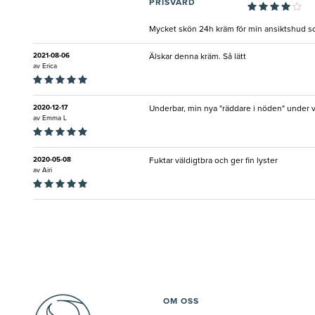
PRISVÄRD
Mycket skön 24h kräm för min ansiktshud som ä
2021-08-06
Älskar denna kräm. Så lätt
av
Erica
2020-12-17
Underbar, min nya "räddare i nöden" under vi
av
Emma L
2020-05-08
Fuktar väldigtbra och ger fin lyster
av
Airi
OM OSS