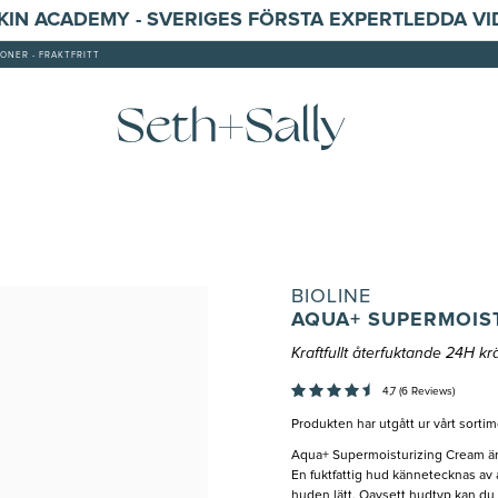
SKIN ACADEMY - SVERIGES FÖRSTA EXPERTLEDDA V
ONER - FRAKTFRITT
BIOLINE
AQUA+ SUPERMOIS
Kraftfullt återfuktande 24H k
4,7 (6 Reviews)
Produkten har utgått ur vårt sortim
Aqua+ Supermoisturizing Cream är m
En fuktfattig hud kännetecknas av 
huden lätt. Oavsett hudtyp kan du 