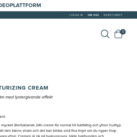
IDEOPLATTFORM
LOGGA IN
OM OSS
KUNDTJÄNST
0
TURIZING CREAM
räm med lystergivande effekt
ent.
ycket återfuktande 24h-creme för normal till fuktfattig och yttorr hudtyp.
att den känns stram och det kan bildas små fina linjer om du nyper ihop
vara yttorr. Cremen är rik på hyaluronsyra, både tvärbunden och