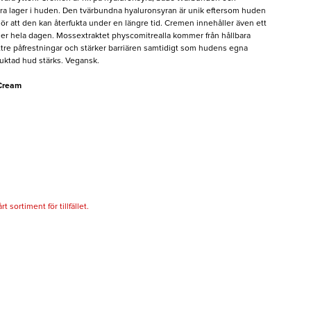
flera lager i huden. Den tvärbundna hyaluronsyran är unik eftersom huden
t gör att den kan återfukta under en längre tid. Cremen innehåller även ett
der hela dagen. Mossextraktet physcomitrealla kommer från hållbara
tre påfrestningar och stärker barriären samtidigt som hudens egna
rfuktad hud stärks. Vegansk.
 Cream
 sortiment för tillfället.