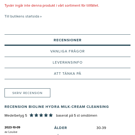
Tyvärr ingår inte denna produkt i vårt sortiment för tillfället.
Till butikens startsida »
RECENSIONER
VANLIGA FRÅGOR
LEVERANSINFO
ATT TÄNKA PÅ
SKRIV RECENSION
RECENSION BIOLINE HYDRA MILK-CREAM CLEANSING
Medelbetyg 5
baserat på
5
st omdömen
2023-10-09
ÅLDER
30-39
av
Louise