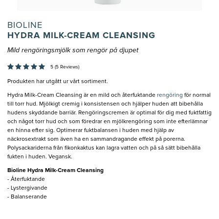
BIOLINE
HYDRA MILK-CREAM CLEANSING
Mild rengöringsmjölk som rengör på djupet
5 (5 Reviews)
Produkten har utgått ur vårt sortiment.
Hydra Milk-Cream Cleansing är en mild och återfuktande
rengöring
för normal
till torr hud. Mjölkigt cremig i konsistensen och hjälper huden att bibehålla
hudens skyddande barriär. Rengöringscremen är optimal för dig med fuktfattig
och något torr hud och som föredrar en mjölkrengöring som inte efterlämnar
en hinna efter sig. Optimerar fuktbalansen i huden med hjälp av
näckrosextrakt som även ha en sammandragande effekt på porerna.
Polysackariderna från fikonkaktus kan lagra vatten och på så sätt bibehålla
fukten i huden. Vegansk.
Bioline Hydra Milk-Cream Cleansing
- Återfuktande
- Lystergivande
- Balanserande