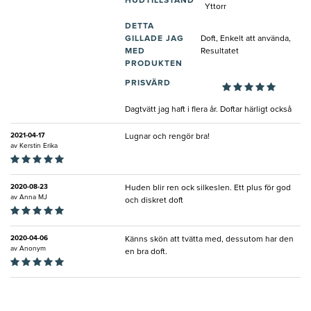
HUDTILLSTÅND
Yttorr
DETTA
GILLADE JAG
Doft, Enkelt att använda,
MED
Resultatet
PRODUKTEN
PRISVÄRD
Dagtvätt jag haft i flera år. Doftar härligt också
2021-04-17
Lugnar och rengör bra!
av
Kerstin Erika
2020-08-23
Huden blir ren ock silkeslen. Ett plus för god
av
Anna MJ
och diskret doft
2020-04-06
Känns skön att tvätta med, dessutom har den
av
Anonym
en bra doft.