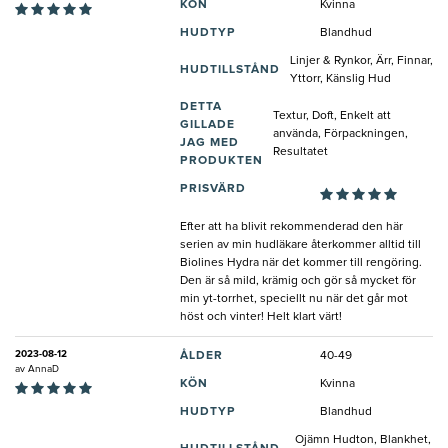
KÖN
Kvinna
HUDTYP
Blandhud
Linjer & Rynkor, Ärr, Finnar,
HUDTILLSTÅND
Yttorr, Känslig Hud
DETTA
Textur, Doft, Enkelt att
GILLADE
använda, Förpackningen,
JAG MED
Resultatet
PRODUKTEN
PRISVÄRD
Efter att ha blivit rekommenderad den här
serien av min hudläkare återkommer alltid till
Biolines Hydra när det kommer till rengöring.
Den är så mild, krämig och gör så mycket för
min yt-torrhet, speciellt nu när det går mot
höst och vinter! Helt klart värt!
2023-08-12
ÅLDER
40-49
av
AnnaD
KÖN
Kvinna
HUDTYP
Blandhud
Ojämn Hudton, Blankhet,