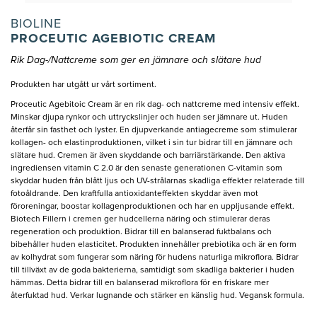
BIOLINE
PROCEUTIC AGEBIOTIC CREAM
Rik Dag-/Nattcreme som ger en jämnare och slätare hud
Produkten har utgått ur vårt sortiment.
Proceutic Agebitoic Cream är en rik dag- och nattcreme med intensiv effekt.
Minskar djupa rynkor och uttryckslinjer och huden ser jämnare ut. Huden
återfår sin fasthet och lyster. En djupverkande antiagecreme som stimulerar
kollagen- och elastinproduktionen, vilket i sin tur bidrar till en jämnare och
slätare hud. Cremen är även skyddande och barriärstärkande. Den aktiva
ingrediensen vitamin C 2.0 är den senaste generationen C-vitamin som
skyddar huden från blått ljus och UV-strålarnas skadliga effekter relaterade till
fotoåldrande. Den kraftfulla antioxidanteffekten skyddar även mot
föroreningar, boostar kollagenproduktionen och har en uppljusande effekt.
Biotech Fillern i cremen ger hudcellerna näring och stimulerar deras
regeneration och produktion. Bidrar till en balanserad fuktbalans och
bibehåller huden elasticitet. Produkten innehåller prebiotika och är en form
av kolhydrat som fungerar som näring för hudens naturliga mikroflora. Bidrar
till tillväxt av de goda bakterierna, samtidigt som skadliga bakterier i huden
hämmas. Detta bidrar till en balanserad mikroflora för en friskare mer
återfuktad hud. Verkar lugnande och stärker en känslig hud. Vegansk formula.