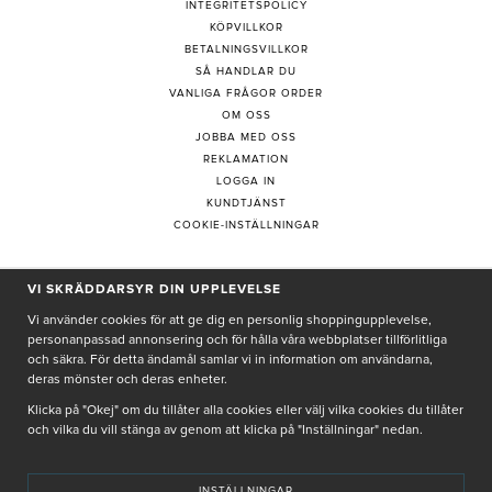
INTEGRITETSPOLICY
KÖPVILLKOR
BETALNINGSVILLKOR
SÅ HANDLAR DU
VANLIGA FRÅGOR ORDER
OM OSS
JOBBA MED OSS
REKLAMATION
LOGGA IN
KUNDTJÄNST
COOKIE-INSTÄLLNINGAR
VI SKRÄDDARSYR DIN UPPLEVELSE
PRENUMERERA PÅ NYHETSBREV
Vi använder cookies för att ge dig en personlig shoppingupplevelse,
personanpassad annonsering och för hålla våra webbplatser tillförlitliga
och säkra. För detta ändamål samlar vi in information om användarna,
deras mönster och deras enheter.
Genom att ge min e-post, accepterar jag Seth och Sally
integritetspolicy
Klicka på "Okej" om du tillåter alla cookies eller välj vilka cookies du tillåter
och vilka du vill stänga av genom att klicka på "Inställningar" nedan.
De uppgifter du matar in kommer endast användas till våra nyhetsbrev.
INSTÄLLNINGAR