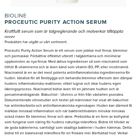
BIOLINE
PROCEUTIC PURITY ACTION SERUM
Kraftfullt serum som är talgreglerande och motverkar tilltäppta
porer
Produkten har utgått ur vårt sortiment.
Proceutic Purity Action Serum är ett serum som jobbar mot finnar, blemmor
och pormaskar. Förbättrar effektivt utbrott i talgkörtlarna och minimerar
uppkomsten av nya finnar. Med aktiva ingredienser så som niacinamid som
tillhör B-vitaminerna och är även känd som vitamin B3, PP, eller nicotinamid.
Niacinamid är en av det mest potenta antiinflammatoriska ingredienserna för
huden. Idealisk för att förebygga och behandla blemmor eftersom den dämpar
hudens inflammatoriska reaktioner, vilket lugnar och ökar hudens egen
läkningsprocess. Niacinamid bidrar även till en jämnare hudton och är
porsammandragande. Bakuchiol - Utvinns ur frön från växtarten psoralea.
Dokumenterade vitrostudier och tester på människor har visat att bakuchiol
har antimikorbiella och antiinflammatoriska egenskaper. Huden kan därmed få
märkbar minskad inflammation och när bakterietillväxten minskar minskas
också risken för blemmor, finnar och akne. Prebiotika är en form av kolhydrat
som fungerar som näring för hudens naturliga mikroflora. Bidrar till tillväxt av
de goda bakterierna, samtidigt som skadliga bakterier i huden hämmas. Detta
bidrar till en balanserad mikroflora för en friskare mer återfuktad hud. Verkar