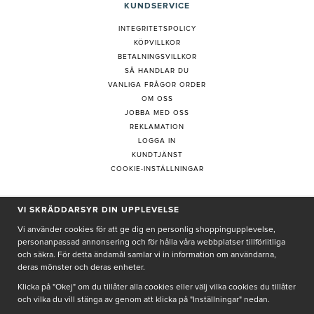
KUNDSERVICE
INTEGRITETSPOLICY
KÖPVILLKOR
BETALNINGSVILLKOR
SÅ HANDLAR DU
VANLIGA FRÅGOR ORDER
OM OSS
JOBBA MED OSS
REKLAMATION
LOGGA IN
KUNDTJÄNST
COOKIE-INSTÄLLNINGAR
VI SKRÄDDARSYR DIN UPPLEVELSE
PRENUMERERA PÅ NYHETSBREV
Vi använder cookies för att ge dig en personlig shoppingupplevelse,
personanpassad annonsering och för hålla våra webbplatser tillförlitliga
och säkra. För detta ändamål samlar vi in information om användarna,
deras mönster och deras enheter.
Genom att ge min e-post, accepterar jag Seth och Sally
integritetspolicy
Klicka på "Okej" om du tillåter alla cookies eller välj vilka cookies du tillåter
och vilka du vill stänga av genom att klicka på "Inställningar" nedan.
De uppgifter du matar in kommer endast användas till våra nyhetsbrev.