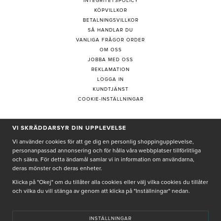
INTEGRITETSPOLICY
KÖPVILLKOR
BETALNINGSVILLKOR
SÅ HANDLAR DU
VANLIGA FRÅGOR ORDER
OM OSS
JOBBA MED OSS
REKLAMATION
LOGGA IN
KUNDTJÄNST
COOKIE-INSTÄLLNINGAR
VI SKRÄDDARSYR DIN UPPLEVELSE
PRENUMERERA PÅ NYHETSBREV
Vi använder cookies för att ge dig en personlig shoppingupplevelse,
personanpassad annonsering och för hålla våra webbplatser tillförlitliga
och säkra. För detta ändamål samlar vi in information om användarna,
deras mönster och deras enheter.
Genom att ge min e-post, accepterar jag Seth och Sally
integritetspolicy
Klicka på "Okej" om du tillåter alla cookies eller välj vilka cookies du tillåter
och vilka du vill stänga av genom att klicka på "Inställningar" nedan.
De uppgifter du matar in kommer endast användas till våra nyhetsbrev.
INSTÄLLNINGAR