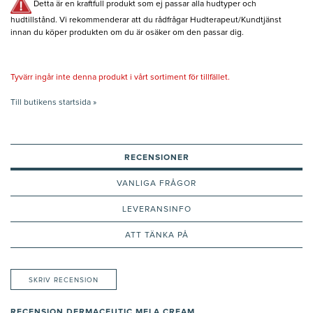
Detta är en kraftfull produkt som ej passar alla hudtyper och
hudtillstånd. Vi rekommenderar att du rådfrågar Hudterapeut/Kundtjänst
innan du köper produkten om du är osäker om den passar dig.
Tyvärr ingår inte denna produkt i vårt sortiment för tillfället.
Till butikens startsida »
RECENSIONER
VANLIGA FRÅGOR
LEVERANSINFO
ATT TÄNKA PÅ
SKRIV RECENSION
RECENSION DERMACEUTIC MELA CREAM