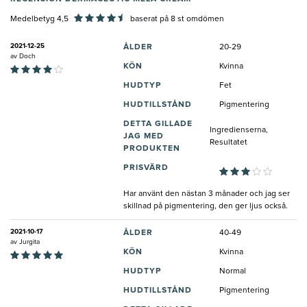
Medelbetyg 4,5
baserat på
8
st omdömen
2021-12-25
ÅLDER
20-29
av
Doch
KÖN
Kvinna
HUDTYP
Fet
HUDTILLSTÅND
Pigmentering
DETTA GILLADE
Ingredienserna,
JAG MED
Resultatet
PRODUKTEN
PRISVÄRD
Har använt den nästan 3 månader och jag ser
skillnad på pigmentering, den ger ljus också.
2021-10-17
ÅLDER
40-49
av
Jurgita
KÖN
Kvinna
HUDTYP
Normal
HUDTILLSTÅND
Pigmentering