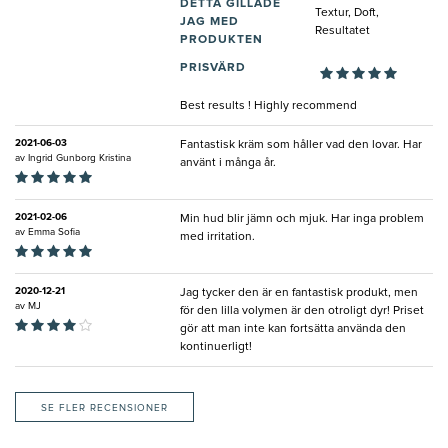
DETTA GILLADE
Textur, Doft,
JAG MED
Resultatet
PRODUKTEN
PRISVÄRD
Best results ! Highly recommend
2021-06-03
Fantastisk kräm som håller vad den lovar. Har
av
Ingrid Gunborg Kristina
använt i många år.
2021-02-06
Min hud blir jämn och mjuk. Har inga problem
av
Emma Sofia
med irritation.
2020-12-21
Jag tycker den är en fantastisk produkt, men
av
MJ
för den lilla volymen är den otroligt dyr! Priset
gör att man inte kan fortsätta använda den
kontinuerligt!
SE FLER RECENSIONER