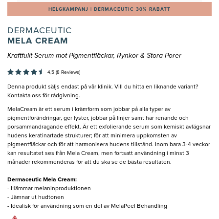
HELGKAMPANJ | DERMACEUTIC 30% RABATT
DERMACEUTIC
MELA CREAM
Kraftfullt Serum mot Pigmentfläckar, Rynkor & Stora Porer
4,5 (8 Reviews)
Denna produkt säljs endast på vår klinik. Vill du hitta en liknande variant?
Kontakta oss för rådgivning.
MelaCream är ett serum i krämform som jobbar på alla typer av
pigmentförändringar, ger lyster, jobbar på linjer samt har renande och
porsammandragande effekt. Är ett exfolierande serum som kemiskt avlägsnar
hudens keratinartade strukturer; för att minimera uppkomsten av
pigmentfläckar och för att harmonisera hudens tillstånd. Inom bara 3-4 veckor
kan resultatet ses från Mela Cream, men fortsatt användning i minst 3
månader rekommenderas för att du ska se de bästa resultaten.
Dermaceutic Mela Cream:
- Hämmar melaninproduktionen
- Jämnar ut hudtonen
- Idealisk för användning som en del av MelaPeel Behandling