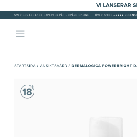
VI LANSERAR 
SVERIGES LEDANDE EXPERTER PÅ HUDVÅRD ONLINE
|
ÖVER 7200+ ★★★★★ RECENSI
/
/
DERMALOGICA POWERBRIGHT D
STARTSIDA
ANSIKTSVÅRD