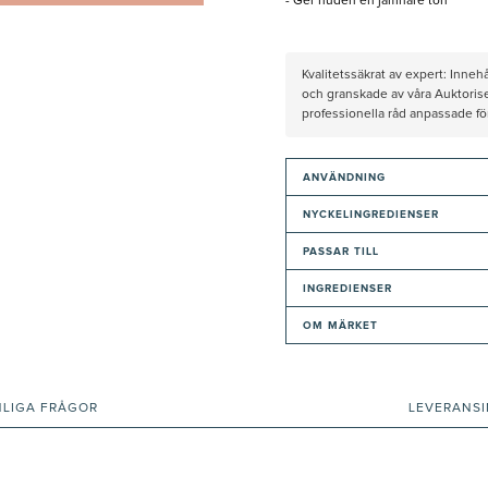
- Ger huden en jämnare ton
Kvalitetssäkrat av expert: Inne
och granskade av våra Auktorise
professionella råd anpassade f
ANVÄNDNING
NYCKELINGREDIENSER
PASSAR TILL
INGREDIENSER
OM MÄRKET
NLIGA FRÅGOR
LEVERANS