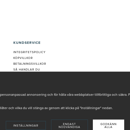
KUNDSERVICE
INTEGRITETSPOLICY
KÖPVILLKOR
BETALNINGSVILLKOR
SÅ HANDLAR DU
VANLIGA FRÅGOR ORDER
OM OSS
JOBBA MED OSS
REKLAMATION
personanpassad annonsering och för hålla våra webbplatser tillförlitliga och säkra. 
COOKIE-INSTÄLLNINGAR
tillåter och vilka du vill stänga av genom att klicka på "Inställningar" nedan.
ENDAST
GODKÄNN
INSTÄLLNINGAR
NÖDVÄNDIGA
ALLA