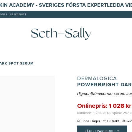
SKIN ACADEMY - SVERIGES FÖRSTA EXPERTLEDDA V
ONER - FRAKTFRITT
ARK SPOT SERUM
DERMALOGICA
POWERBRIGHT DAR
Pigmenthämmande serum som l
Onlinepris: 1 028 kr
Klinikpris: 1 285 kr. Du sparar 257 k
Finns i lager
Fri frakt
Ski
+
LÄGG I VARUKORG