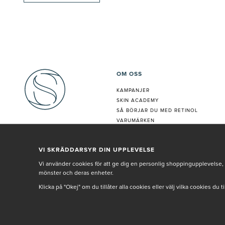
OM OSS
KAMPANJER
SKIN ACADEMY
S
Å BÖRJAR DU MED RETINOL
VARUMÄRKEN
HUDANALYS
BEHANDLING
VI SKRÄDDARSYR DIN UPPLEVELSE
VÅR PERSONAL
Vi använder cookies för att ge dig en personlig shoppingupplevelse, 
mönster och deras enheter.
Klicka på "Okej" om du tillåter alla cookies eller välj vilka cookies du 