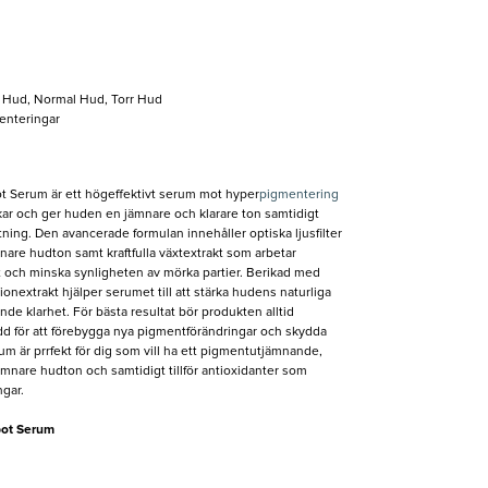
 Hud, Normal Hud, Torr Hud
enteringar
t Serum är ett högeffektivt serum mot hyper
pigmentering
kar och ger huden en jämnare och klarare ton samtidigt
ning. Den avancerade formulan innehåller optiska ljusfilter
are hudton samt kraftfulla växtextrakt som arbetar
nt och minska synligheten av mörka partier. Berikad med
ionextrakt hjälper serumet till att stärka hudens naturliga
ande klarhet. För bästa resultat bör produkten alltid
 för att förebygga nya pigmentförändringar och skydda
 är prrfekt för dig som vill ha ett pigmentutjämnande,
mnare hudton och samtidigt tillför antioxidanter som
gar.
pot Serum