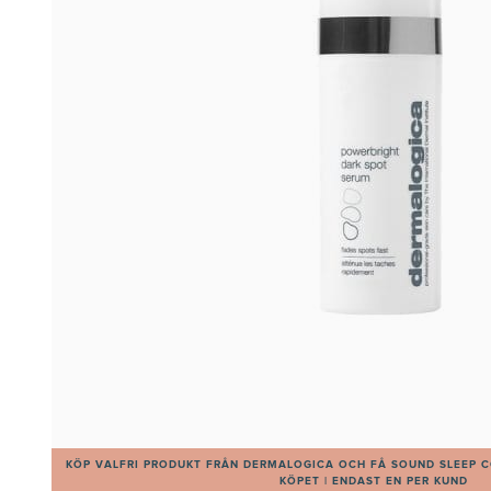
KÖP VALFRI PRODUKT FRÅN DERMALOGICA OCH FÅ SOUND SLEEP C
KÖPET | ENDAST EN PER KUND