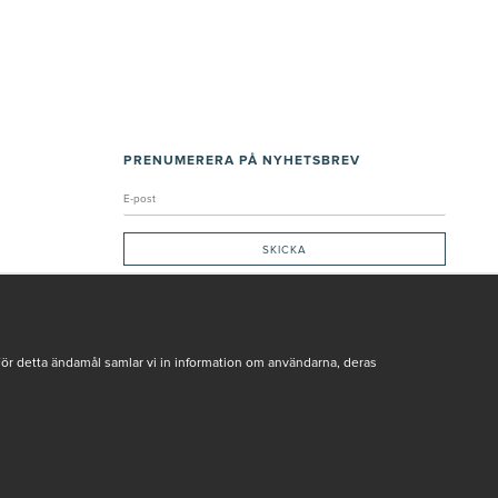
PRENUMERERA PÅ NYHETSBREV
Genom att ge min e-post, accepterar jag Seth och Sally
integritetspolicy
De uppgifter du matar in kommer endast användas till våra nyhetsbrev.
För detta ändamål samlar vi in information om användarna, deras