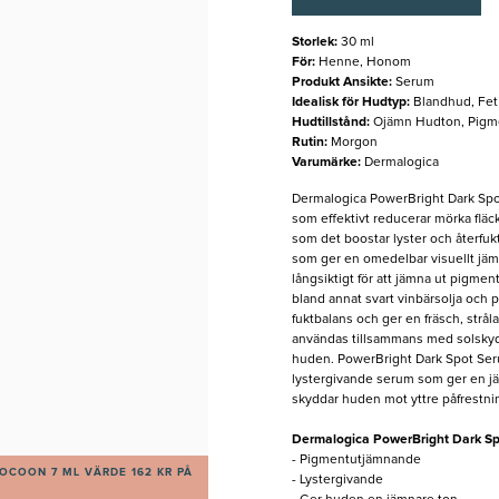
Storlek
:
30 ml
För
:
Henne, Honom
Produkt Ansikte
:
Serum
Idealisk för Hudtyp
:
Blandhud, Fet
Hudtillstånd
:
Ojämn Hudton, Pigm
Rutin
:
Morgon
Varumärke
:
Dermalogica
Dermalogica PowerBright Dark Spo
som effektivt reducerar mörka fläc
som det boostar lyster och återfukt
som ger en omedelbar visuellt jämn
långsiktigt för att jämna ut pigme
bland annat svart vinbärsolja och p
fuktbalans och ger en fräsch, strål
användas tillsammans med solskydd
huden. PowerBright Dark Spot Serum
lystergivande serum som ger en jä
skyddar huden mot yttre påfrestnin
Dermalogica PowerBright Dark S
- Pigmentutjämnande
OCOON 7 ML VÄRDE 162 KR PÅ
- Lystergivande