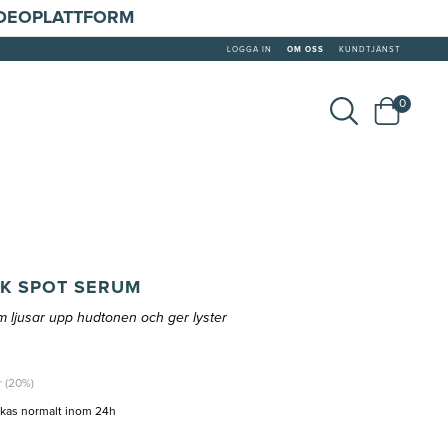
IDEOPLATTFORM
LOGGA IN
OM OSS
KUNDTJÄNST
0
K SPOT SERUM
jusar upp hudtonen och ger lyster
r (20%)
ckas normalt inom 24h