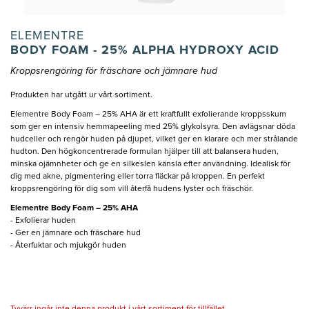
ELEMENTRE
BODY FOAM - 25% ALPHA HYDROXY ACID
Kroppsrengöring för fräschare och jämnare hud
Produkten har utgått ur vårt sortiment.
Elementre Body Foam – 25% AHA är ett kraftfullt exfolierande kroppsskum
som ger en intensiv hemmapeeling med 25% glykolsyra. Den avlägsnar döda
hudceller och rengör huden på djupet, vilket ger en klarare och mer strålande
hudton. Den högkoncentrerade formulan hjälper till att balansera huden,
minska ojämnheter och ge en silkeslen känsla efter användning. Idealisk för
dig med akne, pigmentering eller torra fläckar på kroppen. En perfekt
kroppsrengöring för dig som vill återfå hudens lyster och fräschör.
Elementre Body Foam – 25% AHA
- Exfolierar huden
- Ger en jämnare och fräschare hud
- Återfuktar och mjukgör huden