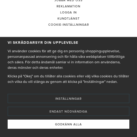
JOBBA MED OSS
REKLAMATION
LOGGA IN
KUNDTJÄNST
COOKIE-INSTÄLLNINGAR
VI SKRÄDDARSYR DIN UPPLEVELSE
PRENUMERERA PÅ NYHETSBREV
Vi använder cookies för att ge dig en personlig shoppingupplevelse,
personanpassad annonsering och för hålla våra webbplatser tillförlitliga
och säkra. För detta ändamål samlar vi in information om användarna,
deras mönster och deras enheter.
Genom att ge min e-post, accepterar jag Seth och Sally
integritetspolicy
Klicka på "Okej" om du tillåter alla cookies eller välj vilka cookies du tillåter
och vilka du vill stänga av genom att klicka på "Inställningar" nedan.
De uppgifter du matar in kommer endast användas till våra nyhetsbrev.
INSTÄLLNINGAR
ENDAST NÖDVÄNDIGA
© SETH AND SALLY 2025
PRIVACY POLICY
TERMS & CONDITIONS
INSTORE
4,9 I BETYG BASERAT PÅ ÖVER 5000 OMDÖMEN
GODKÄNN ALLA
INNEHÅLLET OCH REKOMMENDATIONERNA PÅ DENNA SIDA ÄR FRAMTAGNA OCH GRANSKADE
AV VÅRA AUKTORISERADE HUDTERAPEUTER.