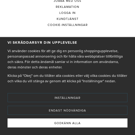
JOBBA MED OSS
REKLAMATION
LOGGA IN
KUNDTJÄNST
COOKIE-INSTÄLLNINGAR
PRENUMERERA PÅ NYHETSBREV
VI SKRÄDDARSYR DIN UPPLEVELSE
Vi använder cookies för att ge dig en personlig shoppingupplevelse,
personanpassad annonsering och för hålla våra webbplatser tillförlitliga
och säkra. För detta ändamål samlar vi in information om användarna,
deras mönster och deras enheter.
Genom att ge min e-post, accepterar jag Seth och Sally
integritetspolicy
Klicka på "Okej" om du tillåter alla cookies eller välj vilka cookies du tillåter
och vilka du vill stänga av genom att klicka på "Inställningar" nedan.
De uppgifter du matar in kommer endast användas till våra nyhetsbrev.
INSTÄLLNINGAR
ENDAST NÖDVÄNDIGA
© SETH AND SALLY 2025
PRIVACY POLICY
TERMS & CONDITIONS
INSTORE
4,9 I BETYG BASERAT PÅ ÖVER 5000 OMDÖMEN
GODKÄNN ALLA
INNEHÅLLET OCH REKOMMENDATIONERNA PÅ DENNA SIDA ÄR FRAMTAGNA OCH GRANSKADE
AV VÅRA AUKTORISERADE HUDTERAPEUTER.