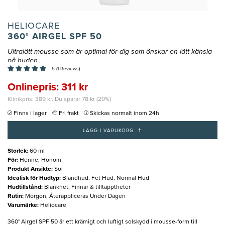
HELIOCARE
360° AIRGEL SPF 50
Ultralätt mousse som är optimal för dig som önskar en lätt känsla
på huden
5 (1 Reviews)
Onlinepris: 311 kr
Klinikpris: 389 kr. Du sparar 78 kr (20%)
Finns i lager
Fri frakt
Skickas normalt inom 24h
+
LÄGG I VARUKORG
Storlek
:
60 ml
För
:
Henne, Honom
Produkt Ansikte
:
Sol
Idealisk för Hudtyp
:
Blandhud, Fet Hud, Normal Hud
Hudtillstånd
:
Blankhet, Finnar & tilltäpptheter
Rutin
:
Morgon, Återappliceras Under Dagen
Varumärke
:
Heliocare
360° Airgel SPF 50 är ett krämigt och luftigt solskydd i mousse-form till