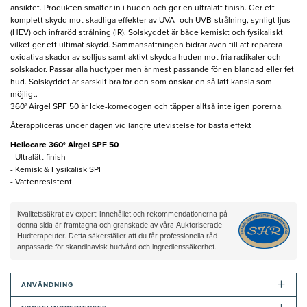
ansiktet. Produkten smälter in i huden och ger en ultralätt finish. Ger ett
komplett skydd mot skadliga effekter av UVA- och UVB-strålning, synligt ljus
(HEV) och infraröd strålning (IR). Solskyddet är både kemiskt och fysikaliskt
vilket ger ett ultimat skydd. Sammansättningen bidrar även till att reparera
oxidativa skador av solljus samt aktivt skydda huden mot fria radikaler och
solskador. Passar alla hudtyper men är mest passande för en blandad eller fet
hud. Solskyddet är särskilt bra för den som önskar en så lätt känsla som
möjligt.
360° Airgel SPF 50 är Icke-komedogen och täpper alltså inte igen porerna.
Återappliceras under dagen vid längre utevistelse för bästa effekt
Heliocare 360° Airgel SPF 50
- Ultralätt finish
- Kemisk & Fysikalisk SPF
- Vattenresistent
Kvalitetssäkrat av expert: Innehållet och rekommendationerna på
denna sida är framtagna och granskade av våra Auktoriserade
Hudterapeuter. Detta säkerställer att du får professionella råd
anpassade för skandinavisk hudvård och ingredienssäkerhet.
+
ANVÄNDNING