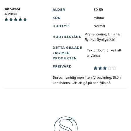
2026-07-04
ÅLDER
50-59
av
Agnes
KÖN
Kvinna
HUDTYP
Normal
Pigmentering, Linjer &
HUDTILLSTÅND
Rynkor, Synliga Kärl
DETTA GILLADE
Textur, Doft, Enkelt att
JAG MED
använda
PRODUKTEN
PRISVÄRD
Bra och smidig men liten förpackning. Skön
konsistens. Lätt att gå på och fylla på.