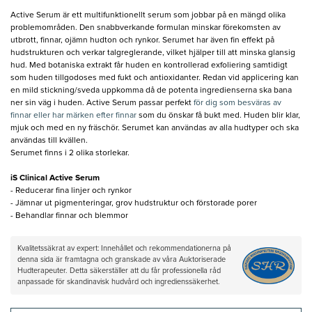
Active Serum är ett multifunktionellt serum som jobbar på en mängd olika
problemområden. Den snabbverkande formulan minskar förekomsten av
utbrott, finnar, ojämn hudton och rynkor. Serumet har även fin effekt på
hudstrukturen och verkar talgreglerande, vilket hjälper till att minska glansig
hud. Med botaniska extrakt får huden en kontrollerad exfoliering samtidigt
som huden tillgodoses med fukt och antioxidanter. Redan vid applicering kan
en mild stickning/sveda uppkomma då de potenta ingredienserna ska bana
ner sin väg i huden. Active Serum passar perfekt
för dig som besväras av
finnar eller har märken efter finnar
som du önskar få bukt med. Huden blir klar,
mjuk och med en ny fräschör. Serumet kan användas av alla hudtyper och ska
användas till kvällen.
Serumet finns i 2 olika storlekar.
iS Clinical Active Serum
- Reducerar fina linjer och rynkor
- Jämnar ut pigmenteringar, grov hudstruktur och förstorade porer
- Behandlar finnar och blemmor
Kvalitetssäkrat av expert: Innehållet och rekommendationerna på
denna sida är framtagna och granskade av våra Auktoriserade
Hudterapeuter. Detta säkerställer att du får professionella råd
anpassade för skandinavisk hudvård och ingredienssäkerhet.