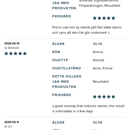
använda, Ingredienserna,
JAG MED
Förpackningen, Resultatet
PRODUKTEN
PRISVÄRD
Precis vad min hy väntat på!! Det både känns
och syns att den här gör underverk :)
2026-03-14
ÅLDER
30-39
av
Anonym
KÖN
Kvinna
HUDTYP
Normal
HUDTILLSTÅND
Acne, Finnar
DETTA GILLADE
JAG MED
Resultatet
PRODUKTEN
PRISVÄRD
a great remedy that reduces rashes, the result
is noticeable in a few days
2026-03-11
ÅLDER
50-59
av
LU