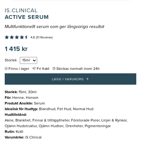
IS.CLINICAL
ACTIVE SERUM
Multifunktionellt serum som ger långvariga resultat
4,6 (31 Reviews)
1 415 kr
Storlek
Finns i lager
Fri frakt
Skickas normalt inom 24h
+
LÄGG I VARUKORG
Storlek
:
15ml, 30ml
För
:
Henne, Honom
Produkt Ansikte
:
Serum
Idealisk för Hudtyp
:
Blandhud, Fet Hud, Normal Hud
Hudtillstånd
:
Akne, Blankhet, Finnar & tilltäpptheter, Förstorade Porer, Linjer & Rynkor,
Ojämn Hudstruktur, Ojämn Hudton, Orenheter, Pigmenteringar
Rutin
:
Kväll
Varumärke
:
iS Clinical