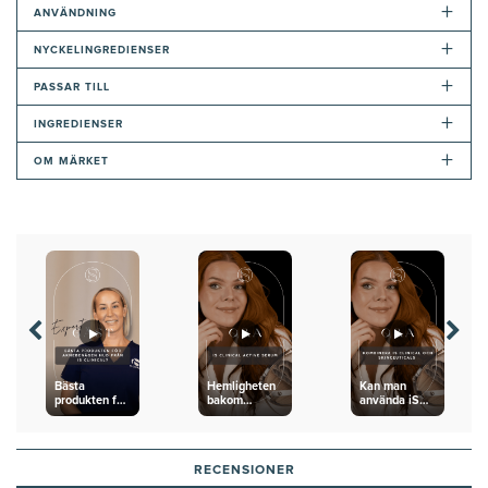
+
ANVÄNDNING
+
NYCKELINGREDIENSER
+
PASSAR TILL
+
INGREDIENSER
+
OM MÄRKET
Bästa
Hemligheten
Kan man
produkten för
bakom
använda iS
aknebenägen
Produktspecialistens
Clincial
hud från iS
glow
Active Serum
Clinical?
med P-tiox
Cream?
RECENSIONER