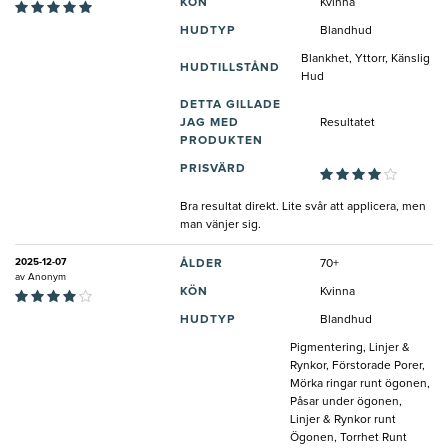
KÖN
Kvinna
HUDTYP
Blandhud
Blankhet, Yttorr, Känslig
HUDTILLSTÅND
Hud
DETTA GILLADE
JAG MED
Resultatet
PRODUKTEN
PRISVÄRD
Bra resultat direkt. Lite svår att applicera, men
man vänjer sig.
2025-12-07
ÅLDER
70+
av
Anonym
KÖN
Kvinna
HUDTYP
Blandhud
Pigmentering, Linjer &
Rynkor, Förstorade Porer,
Mörka ringar runt ögonen,
Påsar under ögonen,
Linjer & Rynkor runt
Ögonen, Torrhet Runt