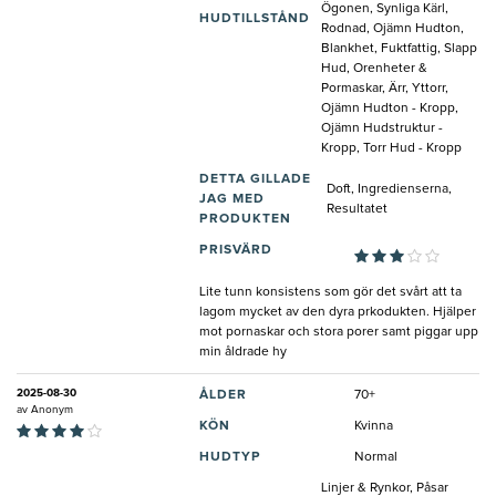
Ögonen, Synliga Kärl,
HUDTILLSTÅND
Rodnad, Ojämn Hudton,
Blankhet, Fuktfattig, Slapp
Hud, Orenheter &
Pormaskar, Ärr, Yttorr,
Ojämn Hudton - Kropp,
Ojämn Hudstruktur -
Kropp, Torr Hud - Kropp
DETTA GILLADE
Doft, Ingredienserna,
JAG MED
Resultatet
PRODUKTEN
PRISVÄRD
Lite tunn konsistens som gör det svårt att ta
lagom mycket av den dyra prkodukten. Hjälper
mot pornaskar och stora porer samt piggar upp
min åldrade hy
2025-08-30
ÅLDER
70+
av
Anonym
KÖN
Kvinna
HUDTYP
Normal
Linjer & Rynkor, Påsar