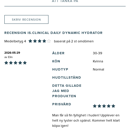
ATT TÄNKA PÅ
SKRIV RECENSION
RECENSION IS.CLINICAL DAILY DYNAMIC HYDRATOR
Medelbetyg 4
baserat på
2
st omdömen
2026-05-29
ÅLDER
30-39
av
Elin
KÖN
Kvinna
HUDTYP
Normal
HUDTILLSTÅND
DETTA GILLADE
JAG MED
PRODUKTEN
PRISVÄRD
Man får så fin fyllighet i huden! Upplever en
helt ny lyster och spänst. Kommer helt klart
köpa igen!