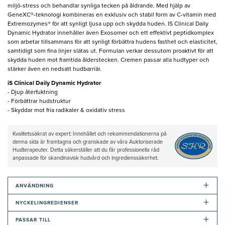
miljö-stress och behandlar synliga tecken på åldrande. Med hjälp av
GeneXC®-teknologi kombineras en exklusiv och stabil form av C-vitamin med
Extremozymes® för att synligt ljusa upp och skydda huden. IS Clinical Daily
Dynamic Hydrator innehåller även Exosomer och ett effektivt peptidkomplex
som arbetar tillsammans för att synligt förbättra hudens fasthet och elasticitet,
samtidigt som fina linjer slätas ut. Formulan verkar dessutom proaktivt för att
skydda huden mot framtida ålderstecken. Cremen passar alla hudtyper och
stärker även en nedsatt hudbarriär.
iS Clinical Daily Dynamic Hydrator
- Djup återfuktning
- Förbättrar hudstruktur
- Skyddar mot fria radikaler & oxidativ stress
Kvalitetssäkrat av expert: Innehållet och rekommendationerna på
denna sida är framtagna och granskade av våra Auktoriserade
Hudterapeuter. Detta säkerställer att du får professionella råd
anpassade för skandinavisk hudvård och ingredienssäkerhet.
+
ANVÄNDNING
+
NYCKELINGREDIENSER
+
PASSAR TILL