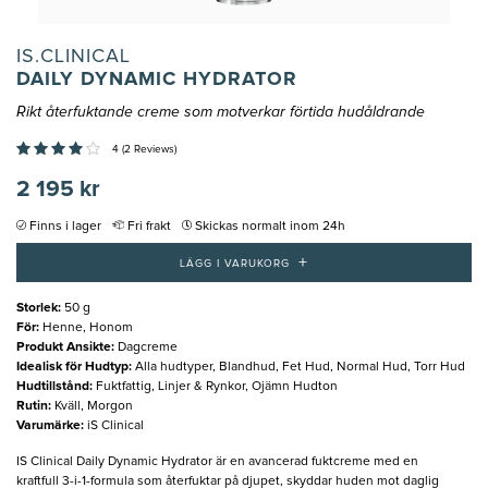
IS.CLINICAL
DAILY DYNAMIC HYDRATOR
Rikt återfuktande creme som motverkar förtida hudåldrande
4 (2 Reviews)
2 195 kr
Finns i lager
Fri frakt
Skickas normalt inom 24h
+
LÄGG I VARUKORG
Storlek
:
50 g
För
:
Henne, Honom
Produkt Ansikte
:
Dagcreme
Idealisk för Hudtyp
:
Alla hudtyper, Blandhud, Fet Hud, Normal Hud, Torr Hud
Hudtillstånd
:
Fuktfattig, Linjer & Rynkor, Ojämn Hudton
Rutin
:
Kväll, Morgon
Varumärke
:
iS Clinical
IS Clinical Daily Dynamic Hydrator är en avancerad fuktcreme med en
kraftfull 3-i-1-formula som återfuktar på djupet, skyddar huden mot daglig