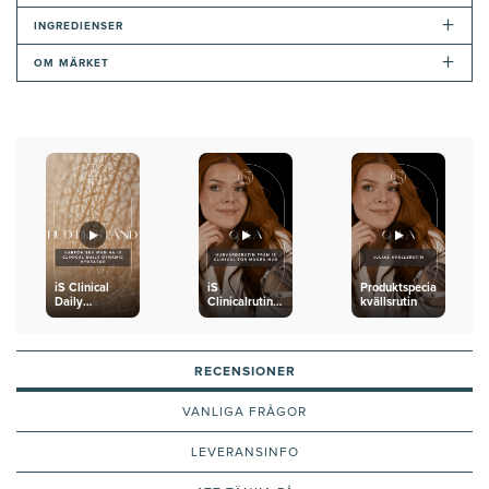
+
INGREDIENSER
+
OM MÄRKET
iS Clinical
iS
Produktspecialistens
Daily
Clinicalrutin
kvällsrutin
Dynamic
för mogen
Hydrator
hud
RECENSIONER
VANLIGA FRÅGOR
LEVERANSINFO