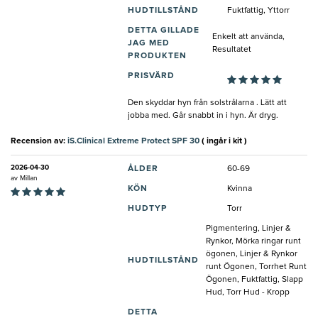
HUDTILLSTÅND
Fuktfattig, Yttorr
DETTA GILLADE
Enkelt att använda,
JAG MED
Resultatet
PRODUKTEN
PRISVÄRD
Den skyddar hyn från solstrålarna . Lätt att
jobba med. Går snabbt in i hyn. Är dryg.
Recension av:
iS.Clinical Extreme Protect SPF 30
( ingår i kit )
2026-04-30
ÅLDER
60-69
av
Millan
KÖN
Kvinna
HUDTYP
Torr
Pigmentering, Linjer &
Rynkor, Mörka ringar runt
ögonen, Linjer & Rynkor
HUDTILLSTÅND
runt Ögonen, Torrhet Runt
Ögonen, Fuktfattig, Slapp
Hud, Torr Hud - Kropp
DETTA