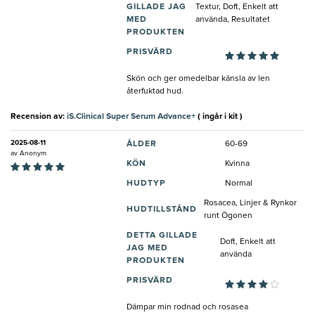
GILLADE JAG
Textur, Doft, Enkelt att
MED
använda, Resultatet
PRODUKTEN
PRISVÄRD
Skön och ger omedelbar känsla av len
återfuktad hud.
Recension av:
iS.Clinical Super Serum Advance+
( ingår i kit )
2025-08-11
ÅLDER
60-69
av
Anonym
KÖN
Kvinna
HUDTYP
Normal
Rosacea, Linjer & Rynkor
HUDTILLSTÅND
runt Ögonen
DETTA GILLADE
Doft, Enkelt att
JAG MED
använda
PRODUKTEN
PRISVÄRD
Dämpar min rodnad och rosasea