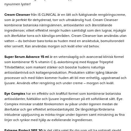
nyvunnen lyster!
Cream Cleanser
från iS CLINICAL är en lätt och fuktgivande rengöringscreme,
som är perfekt för dehydrerad, torr och ultrakänslig hud. Cream Cleanser
kombinerar botaniska näringsämnen, antioxidanter och återställande
ingredienser, vilket effektivt rengör huden samtidigt som den lugnar, mjukgör
och återfuktar torra och känsliga områden. Cream Cleanser kan användas utan
vatten – du behöver bara torka av huden med en ansiktsduk, bomullsrondell
eller servett. Kan användas morgon och kväll eller vid behov.
Super Serum Advance 15 ml
är en vetenskaplig och avancerad klinisk formel
som kombinerar 15 % vitamin C (L-askorbinsyra) med Koppar Tripeptid
Tillväxtfaktor, som markant stärker och boostar hudens naturliga
antioxidantnivå och kollagenproduktion. Produkten sätter igång läkande
processer och med tiden kommer huden att bli mer enhetlig, uppstramad och
ljusare. Används efter rengöring och under creme – morgon och kväll.
Eye Complex
har en effektiv och kraftfull formel som kombinerar botaniska
antioxidanter, fuktkällor och ljusare ingredienser på ett sofistikerat sätt. Eye
Complex minskar snabbt förekomsten av påsar under ögonen medan de
återfuktar och ger effektivt antioxidantskydd. De långsiktiga fördelarna
inkluderar uppljusning av mörka ringar under ögonen samt minskning av fina
linjer och rynkor med hjälp av exfolierande ingredienser.
Extreme Protect SPF 30
är det rätta valet för dig som vill ha optimalt skydd.