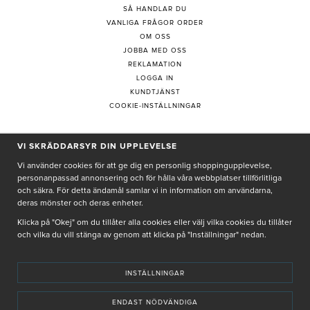
SÅ HANDLAR DU
VANLIGA FRÅGOR ORDER
OM OSS
JOBBA MED OSS
REKLAMATION
LOGGA IN
KUNDTJÄNST
COOKIE-INSTÄLLNINGAR
PRENUMERERA PÅ NYHETSBREV
VI SKRÄDDARSYR DIN UPPLEVELSE
Vi använder cookies för att ge dig en personlig shoppingupplevelse,
personanpassad annonsering och för hålla våra webbplatser tillförlitliga
och säkra. För detta ändamål samlar vi in information om användarna,
deras mönster och deras enheter.
Genom att ge min e-post, accepterar jag Seth och Sally
integritetspolicy
Klicka på "Okej" om du tillåter alla cookies eller välj vilka cookies du tillåter
och vilka du vill stänga av genom att klicka på "Inställningar" nedan.
De uppgifter du matar in kommer endast användas till våra nyhetsbrev.
INSTÄLLNINGAR
ENDAST NÖDVÄNDIGA