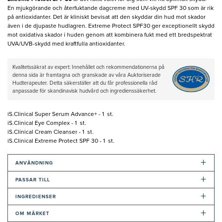
En mjukgörande och återfuktande dagcreme med UV-skydd SPF 30 som är rik
på antioxidanter. Det är kliniskt bevisat att den skyddar din hud mot skador
även i de djupaste hudlagren. Extreme Protect SPF30 ger exceptionellt skydd
mot oxidativa skador i huden genom att kombinera fukt med ett bredspektrat
UVA/UVB-skydd med kraftfulla antioxidanter.
Kvalitetssäkrat av expert: Innehållet och rekommendationerna på
denna sida är framtagna och granskade av våra Auktoriserade
Hudterapeuter. Detta säkerställer att du får professionella råd
anpassade för skandinavisk hudvård och ingredienssäkerhet.
iS.Clinical Super Serum Advance+ - 1 st.
iS.Clinical Eye Complex - 1 st.
iS.Clinical Cream Cleanser - 1 st.
iS.Clinical Extreme Protect SPF 30 - 1 st.
+
ANVÄNDNING
+
PASSAR TILL
+
INGREDIENSER
+
OM MÄRKET