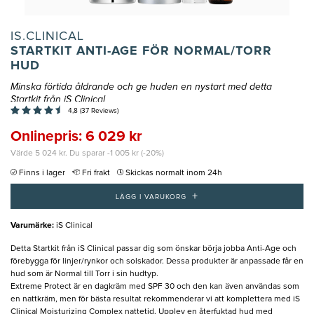
IS.CLINICAL
STARTKIT ANTI-AGE FÖR NORMAL/TORR
HUD
Minska förtida åldrande och ge huden en nystart med detta
Startkit från iS Clinical
4,8 (37 Reviews)
Onlinepris: 6 029 kr
Värde 5 024 kr. Du sparar -1 005 kr (-20%)
Finns i lager
Fri frakt
Skickas normalt inom 24h
+
LÄGG I VARUKORG
Varumärke
:
iS Clinical
Detta Startkit från iS Clinical passar dig som önskar börja jobba Anti-Age och
förebygga för linjer/rynkor och solskador. Dessa produkter är anpassade får en
hud som är Normal till Torr i sin hudtyp.
Extreme Protect är en dagkräm med SPF 30 och den kan även användas som
en nattkräm, men för bästa resultat rekommenderar vi att komplettera med iS
Clinical Moisturizing Complex nattetid. Upplev en återfuktad hud med