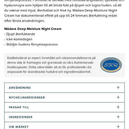
förnyelseprocess. Formulan är berikad med nordiska ängsväxter, björksav och
hyaluronsyra som hjälper till att binda fukt på djupet och lugna huden, så att
du vaknar med mjuk, återfuktad och frisk hy. Mádara Deep Moisture Night
Cream har dokumenterad effekt på upp till 24 timmars återfuktning redan
efter första användningen.
Mádara Deep Moisture Night Cream
- Djupt återfuktande
- Icke-komedogen
- Stödjer hudens förnyelseprocess
Kvalitetssäkrat av expert: Innehållet och rekommendationerna på
denna sida är framtagna och granskade av våra Auktoriserade
Hudterapeuter. Detta säkerställer att du får professionella råd
anpassade för skandinavisk hudvård och ingredienssäkerhet.
+
ANVÄNDNING
+
NYCKELINGREDIENSER
+
PASSAR TILL
+
INGREDIENSER
+
OM MÄRKET