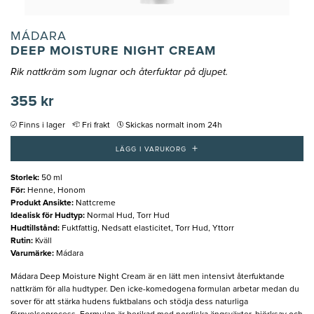
MÁDARA
DEEP MOISTURE NIGHT CREAM
Rik nattkräm som lugnar och återfuktar på djupet.
355 kr
Finns i lager
Fri frakt
Skickas normalt inom 24h
+
LÄGG I VARUKORG
Storlek
:
50 ml
För
:
Henne, Honom
Produkt Ansikte
:
Nattcreme
Idealisk för Hudtyp
:
Normal Hud, Torr Hud
Hudtillstånd
:
Fuktfattig, Nedsatt elasticitet, Torr Hud, Yttorr
Rutin
:
Kväll
Varumärke
:
Mádara
Mádara Deep Moisture Night Cream är en lätt men intensivt återfuktande
nattkräm för alla hudtyper. Den icke-komedogena formulan arbetar medan du
sover för att stärka hudens fuktbalans och stödja dess naturliga