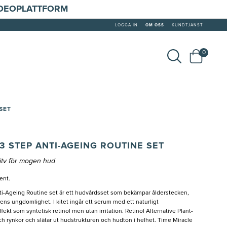
IDEOPLATTFORM
LOGGA IN
OM OSS
KUNDTJÄNST
0
SET
3 STEP ANTI-AGEING ROUTINE SET
itv för mogen hud
ent.
i-Ageing Routine set är ett hudvårdsset som bekämpar ålderstecken,
dens ungdomlighet. I kitet ingår ett serum med ett naturligt
fekt som syntetisk retinol men utan irritation. Retinol Alternative Plant-
h rynkor och slätar ut hudstrukturen och hudton i helhet. Time Miracle