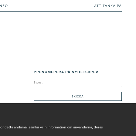
INFO
ATT TÄNKA PÅ
PRENUMERERA PÅ NYHETSBREV
Genom att ge min e-post, accepterar jag Seth och Sally
integritetspolicy
De uppgifter du matar in kommer endast användas till våra nyhetsbrev.
För detta ändamål samlar vi in information om användarna, deras