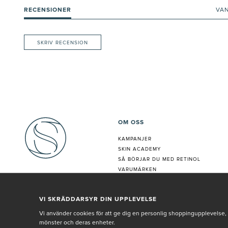
RECENSIONER
VA
SKRIV RECENSION
OM OSS
KAMPANJER
SKIN ACADEMY
S
Å BÖRJAR DU MED RETINOL
VARUMÄRKEN
HUDANALYS
BEHANDLING
VI SKRÄDDARSYR DIN UPPLEVELSE
VÅR PERSONAL
Vi använder cookies för att ge dig en personlig shoppingupplevelse, 
mönster och deras enheter.