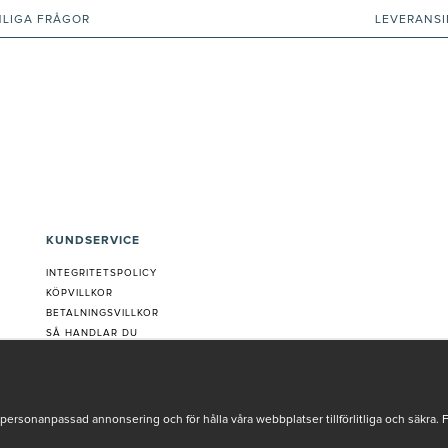
NLIGA FRÅGOR
LEVERANS
KUNDSERVICE
INTEGRITETSPOLICY
KÖPVILLKOR
BETALNINGSVILLKOR
SÅ HANDLAR DU
VANLIGA FRÅGOR ORDER
OM OSS
JOBBA MED OSS
REKLAMATION
personanpassad annonsering och för hålla våra webbplatser tillförlitliga och säkra. 
COOKIE-INSTÄLLNINGAR