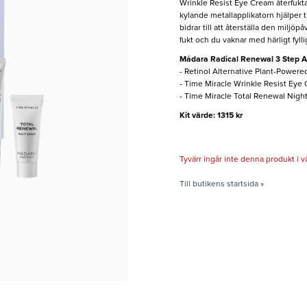
Wrinkle Resist Eye Cream återfukt
kylande metallapplikatorn hjälper t
bidrar till att återställa den miljö
fukt och du vaknar med härligt fylli
Mádara Radical Renewal 3 Step An
- Retinol Alternative Plant-Powere
- Time Miracle Wrinkle Resist Eye
- Time Miracle Total Renewal Nigh
Kit värde: 1315 kr
Tyvärr ingår inte denna produkt i vårt
Till butikens startsida »