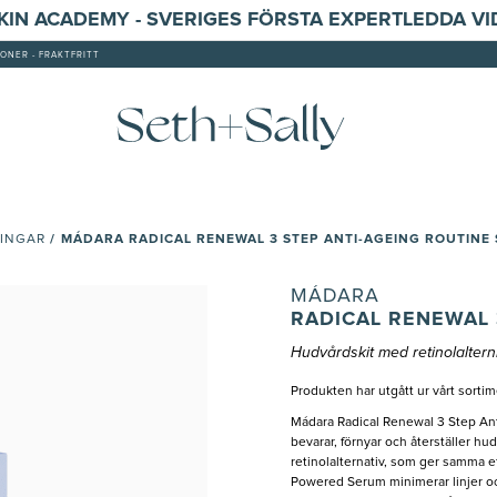
SKIN ACADEMY - SVERIGES FÖRSTA EXPERTLEDDA V
ONER - FRAKTFRITT
/
MÁDARA RADICAL RENEWAL 3 STEP ANTI-AGEING ROUTINE 
INGAR
MÁDARA
RADICAL RENEWAL 
Hudvårdskit med retinolaltern
Produkten har utgått ur vårt sortim
Mádara Radical Renewal 3 Step Ant
bevarar, förnyar och återställer hu
retinolalternativ, som ger samma ef
Powered Serum minimerar linjer oc