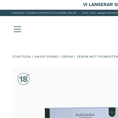
VI LANSERAR 
SVERIGES LEDANDE EXPERTER PÅ HUDVÅRD ONLINE
|
ÖVER 7200+ ★★★★★ RECENSI
/
/
/
STARTSIDA
ANSIKTSVÅRD
SERUM
SERUM MOT PIGMENTER