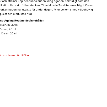
ar och stramar upp den tunna huden kring ögonen, samtidigt som den
ill att trolla bort trötthetstecken. Time Miracle Total Renewal Night Cream
påverkan huden har utsatts för under dagen, fyller cellerna med välbehövlig
g, slät och återfuktad hud.
ti-Ageing Routine Set innehåller:
d Serum, 30 ml
 Cream, 20 ml
t Cream 20 ml
 sortiment för tillfället.