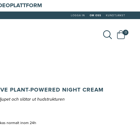
IDEOPLATTFORM
LOGGA IN
OM OSS
KUNDTJÄNST
0
IVE PLANT-POWERED NIGHT CREAM
jupet och slätar ut hudstrukturen
ckas normalt inom 24h