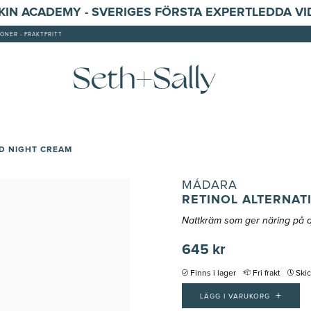
SKIN ACADEMY - SVERIGES FÖRSTA EXPERTLEDDA V
ONER - FRAKTFRITT
D NIGHT CREAM
MÁDARA
RETINOL ALTERNAT
Nattkräm som ger näring på d
645 kr
Finns i lager
Fri frakt
Ski
+
LÄGG I VARUKORG