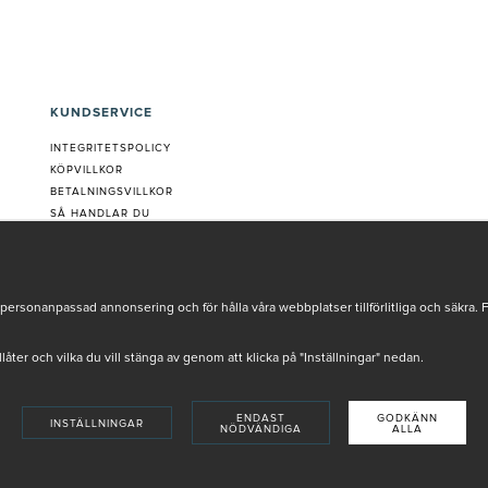
KUNDSERVICE
INTEGRITETSPOLICY
KÖPVILLKOR
BETALNINGSVILLKOR
SÅ HANDLAR DU
VANLIGA FRÅGOR ORDER
OM OSS
JOBBA MED OSS
REKLAMATION
personanpassad annonsering och för hålla våra webbplatser tillförlitliga och säkra. 
COOKIE-INSTÄLLNINGAR
tillåter och vilka du vill stänga av genom att klicka på "Inställningar" nedan.
ENDAST
GODKÄNN
INSTÄLLNINGAR
NÖDVÄNDIGA
ALLA
INSTORE
4,9 I BETYG BASERAT PÅ ÖVER 5000 OMDÖMEN
SKADE AV VÅRA AUKTORISERADE HUDTERAPEUTER.