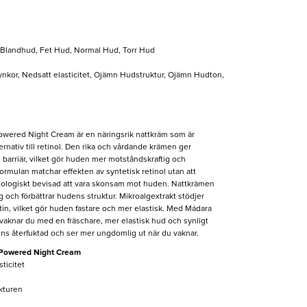
, Blandhud, Fet Hud, Normal Hud, Torr Hud
 Rynkor, Nedsatt elasticitet, Ojämn Hudstruktur, Ojämn Hudton,
Powered Night Cream är en näringsrik nattkräm som är
rnativ till retinol. Den rika och vårdande krämen ger
 barriär, vilket gör huden mer motståndskraftig och
ormulan matchar effekten av syntetisk retinol utan att
atologiskt bevisad att vara skonsam mot huden. Nattkrämen
 och förbättrar hudens struktur. Mikroalgextrakt stödjer
in, vilket gör huden fastare och mer elastisk. Med Mádara
vaknar du med en fräschare, mer elastisk hud och synligt
nns återfuktad och ser mer ungdomlig ut när du vaknar.
t-Powered Night Cream
ticitet
kturen