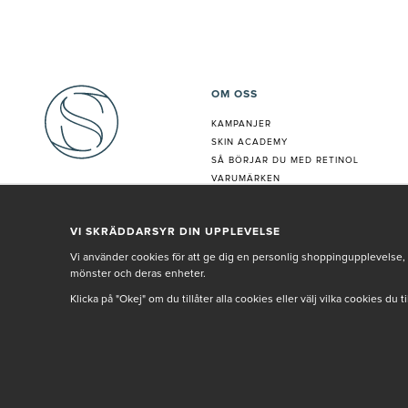
OM OSS
KAMPANJER
SKIN ACADEMY
S
Å BÖRJAR DU MED RETINOL
VARUMÄRKEN
HUDANALYS
BEHANDLING
VI SKRÄDDARSYR DIN UPPLEVELSE
VÅR PERSONAL
Vi använder cookies för att ge dig en personlig shoppingupplevelse, 
mönster och deras enheter.
Klicka på "Okej" om du tillåter alla cookies eller välj vilka cookies du 
© SETH AND SALLY 2025
PRIVACY POLICY
TERMS & CONDITIONS
INNEHÅLLET OCH REKOMMENDATIONERNA PÅ DENNA SIDA ÄR FRAMTAGNA OCH GRAN