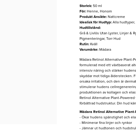
Storlek
:
50 ml
För
:
Henne, Honom
Produkt Ansikte
:
Nattcreme
Idealisk för Hudtyp
:
Alla hudtyper
Hudtillstånd
:
Grå & Livlös Utan Lyster, Linjer &
Pigmenteringar, Torr Hud
Rutin
:
Kväll
Varumärke
:
Mádara
Mádara Retinol Alternative Plant-
formulerad med ett växtbaserat alte
intensiv näring och stärker hudens
skyddar mot tidiga ålderstecken. F
orsaka irritation, och den är derm
stimulerar hudens cellregenerering
produktionen av kollagen och elast
Retinol Alternative Plant-Powered 
förbättrad hudstruktur. Din hud kä
Mádara Retinol Alternative Plan
- Ökar hudens spänstighet och elas
- Minimerar fina linjer och rynkor
- Jämnar ut hudtonen och hudstru