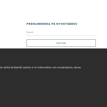
PRENUMERERA PÅ NYHETSBREV
Genom att ge min e-post, accepterar jag Seth och Sally
integritetspolicy
De uppgifter du matar in kommer endast användas till våra nyhetsbrev.
För detta ändamål samlar vi in information om användarna, deras