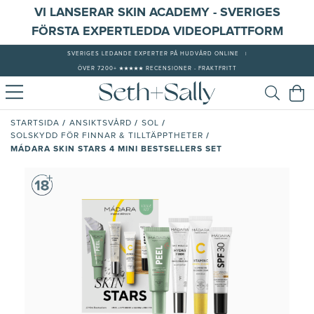
VI LANSERAR SKIN ACADEMY - SVERIGES
FÖRSTA EXPERTLEDDA VIDEOPLATTFORM
SVERIGES LEDANDE EXPERTER PÅ HUDVÅRD ONLINE
|
ÖVER 7200+ ★★★★★ RECENSIONER - FRAKTFRITT
/
/
/
STARTSIDA
ANSIKTSVÅRD
SOL
/
SOLSKYDD FÖR FINNAR & TILLTÄPPTHETER
MÁDARA SKIN STARS 4 MINI BESTSELLERS SET