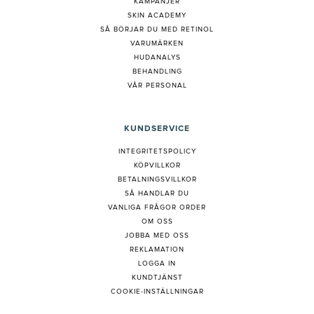
KAMPANJER
SKIN ACADEMY
S
Å BÖRJAR DU MED RETINOL
VARUMÄRKEN
HUDANALYS
BEHANDLING
VÅR PERSONAL
KUNDSERVICE
INTEGRITETSPOLICY
KÖPVILLKOR
BETALNINGSVILLKOR
SÅ HANDLAR DU
VANLIGA FRÅGOR ORDER
OM OSS
JOBBA MED OSS
REKLAMATION
LOGGA IN
KUNDTJÄNST
COOKIE-INSTÄLLNINGAR