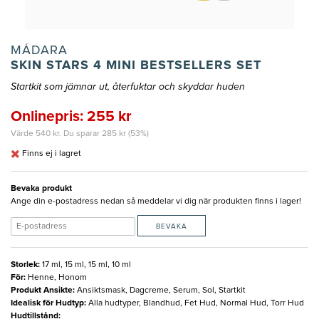
MÁDARA
SKIN STARS 4 MINI BESTSELLERS SET
Startkit som jämnar ut, återfuktar och skyddar huden
Onlinepris: 255 kr
Värde 540 kr. Du sparar 285 kr (53%)
Finns ej i lagret
Bevaka produkt
Ange din e-postadress nedan så meddelar vi dig när produkten finns i lager!
BEVAKA
Storlek
:
17 ml, 15 ml, 15 ml, 10 ml
För
:
Henne, Honom
Produkt Ansikte
:
Ansiktsmask, Dagcreme, Serum, Sol, Startkit
Idealisk för Hudtyp
:
Alla hudtyper, Blandhud, Fet Hud, Normal Hud, Torr Hud
Hudtillstånd
: