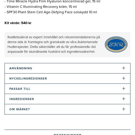
- Time Miracle Hydra Firm Hyaluron koncentrerad gel, 15 ml
- Vitamin C Illuminating Recovery kräm, 15 ml
- SPF30 Plant Stem Cell Age-Defying Face solskydd 10 ml
Kit värde: 540 kr
Kvalitetssäkrat av expert: Innehållet och rekommendationerna på
denna sida är framtagna och granskade av våra Auktoriserade
Hudterapeuter. Detta säkerställer att du får professionella råd
anpassade för skandinavisk hudvård och ingredienssäkerhet.
+
ANVÄNDNING
+
NYCKELINGREDIENSER
+
PASSAR TILL
+
INGREDIENSER
+
OM MÄRKET