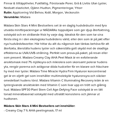
Finnar & tilltäpptheter, Fuktfattig, Förstorade Porer, Grå & Livlös Utan Lyster,
Nedsatt elasticitet, Ojämn Hudton, Pigmenteringar, Yttorr
Rutin
:
Applicering Vid Behov, Kväll, Morgon, Veckorutin
Varumärke
:
Mádara
​Mádara Skin Stars 4 Mini Bestsellers set är en daglig hudvårdsutin med fyra
utvalda miniförpackningar ur MÁDARAs toppsäljare som ger djup återfuktning,
solskydd och en strålande frisk hy varje dag. Idealisk för den som tar sina
första steg in i den ekologiska hudvårdens värld, eller den som är på jakt efter
nya hudvårdsfavoriter. Här hittar du allt du någonsin kan tänkas behöva för att
återfukta, återställa hudens lyster och säkerställa gott skydd mot de skadliga
effekterna av UVA/UVB-strålning. Perfekt som prova-på-paket, på resan eller
som present. Madara Creamy Clay AHA Peel Mask är en exfolierande
ansiktsmask med 7% mjölksyra och mikrolera som skonsamt polerar hudens
yta, rengör porerna och avlägsnar döda hudceller för en klarare och fräschare
hy med mer lyster. Mádara Time Miracle Hydra Firm Hyaluron koncentrerad
gel är en oljefri gel som innehåller multimolekylär hyaluronsyra och släcker
omedelbart hudens törst. Mádara Vitamin C Illuminating Recovery kräm är en
lystergivande ansiktskräm med Vitamin C som livar upp en trött och glåmig
hud. Mádara SPF30 Plant Stem Cell Age-Defying Face solskydd är en lätt
tonad mineralbaserad solskydd med ultralätt konsistens och jämnar ut
hudtonen.
​Mádara Skin Stars 4 Mini Bestsellers set innehåller:
- Creamy Clay 7 % AHA-peelingmask, 17 ml