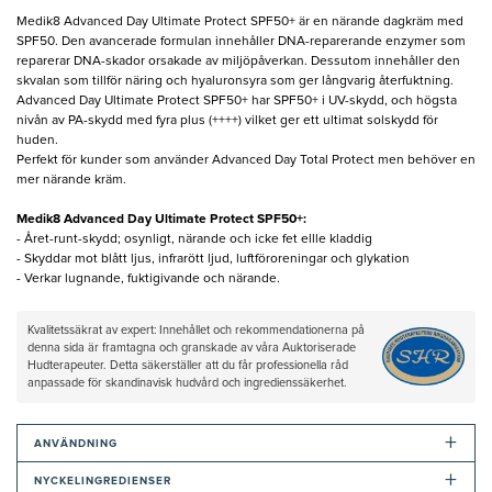
Medik8 Advanced Day Ultimate Protect SPF50+ är en närande dagkräm med
SPF50. Den avancerade formulan innehåller DNA-reparerande enzymer som
reparerar DNA-skador orsakade av miljöpåverkan. Dessutom innehåller den
skvalan som tillför näring och hyaluronsyra som ger långvarig återfuktning.
Advanced Day Ultimate Protect SPF50+ har SPF50+ i UV-skydd, och högsta
nivån av PA-skydd med fyra plus (++++) vilket ger ett ultimat solskydd för
huden.
Perfekt för kunder som använder Advanced Day Total Protect men behöver en
mer närande kräm.
Medik8 Advanced Day Ultimate Protect SPF50+:
- Året-runt-skydd; osynligt, närande och icke fet ellle kladdig
- Skyddar mot blått ljus, infrarött ljud, luftföroreningar och glykation
- Verkar lugnande, fuktigivande och närande.
Kvalitetssäkrat av expert: Innehållet och rekommendationerna på
denna sida är framtagna och granskade av våra Auktoriserade
Hudterapeuter. Detta säkerställer att du får professionella råd
anpassade för skandinavisk hudvård och ingredienssäkerhet.
+
ANVÄNDNING
+
NYCKELINGREDIENSER