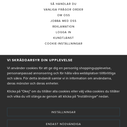
SÅ HANDLAR DU
VANLIGA FRÅGOR ORDER
OM OSS
JOBBA MED OSS
REKLAMATION
LOGGA IN
KUNDTJÄNST
COOKIE-INSTÄLLNINGAR
PRENUMERERA PÅ NYHETSBREV
VI SKRÄDDARSYR DIN UPPLEVELSE
Vi använder cookies för att ge dig en personlig shoppingupplevelse,
personanpassad annonsering och för hålla våra webbplatser tillförlitliga
och säkra. För detta ändamål samlar vi in information om användarna,
deras mönster och deras enheter.
Genom att ge min e-post, accepterar jag Seth och Sally
integritetspolicy
Klicka på "Okej" om du tillåter alla cookies eller välj vilka cookies du tillåter
och vilka du vill stänga av genom att klicka på "Inställningar" nedan.
De uppgifter du matar in kommer endast användas till våra nyhetsbrev.
INSTÄLLNINGAR
ENDAST NÖDVÄNDIGA