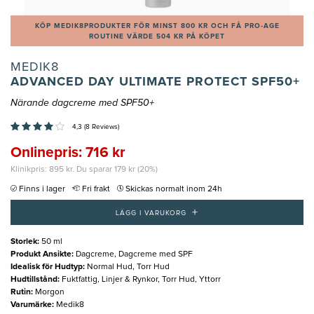
KÖP MEDIK8PRODUKTER FÖR MINST 800 KR OCH FÅ PRO-AGE
ROUTINE VÄRDE 504 KR PÅ KÖPET
MEDIK8
ADVANCED DAY ULTIMATE PROTECT SPF50+
Närande dagcreme med SPF50+
4,3 (8 Reviews)
Onlinepris: 716 kr
Klinikpris: 895 kr. Du sparar 179 kr (20%)
Finns i lager
Fri frakt
Skickas normalt inom 24h
+
LÄGG I VARUKORG
Storlek
:
50 ml
Produkt Ansikte
:
Dagcreme, Dagcreme med SPF
Idealisk för Hudtyp
:
Normal Hud, Torr Hud
Hudtillstånd
:
Fuktfattig, Linjer & Rynkor, Torr Hud, Yttorr
Rutin
:
Morgon
Varumärke
:
Medik8