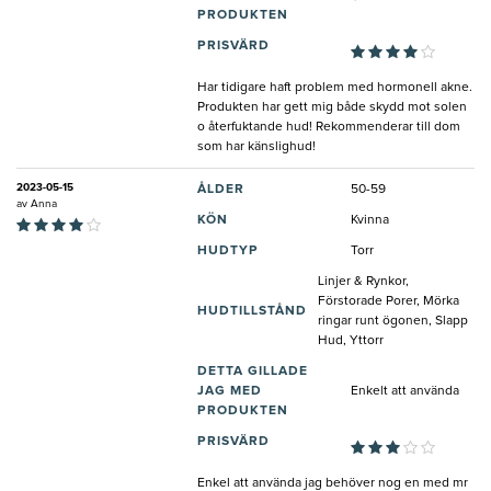
PRODUKTEN
PRISVÄRD
Har tidigare haft problem med hormonell akne.
Produkten har gett mig både skydd mot solen
o återfuktande hud! Rekommenderar till dom
som har känslighud!
2023-05-15
ÅLDER
50-59
av
Anna
KÖN
Kvinna
HUDTYP
Torr
Linjer & Rynkor,
Förstorade Porer, Mörka
HUDTILLSTÅND
ringar runt ögonen, Slapp
Hud, Yttorr
DETTA GILLADE
JAG MED
Enkelt att använda
PRODUKTEN
PRISVÄRD
Enkel att använda jag behöver nog en med mr