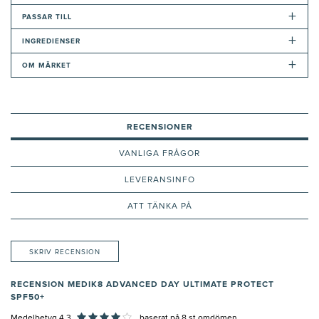
+
PASSAR TILL
+
INGREDIENSER
+
OM MÄRKET
RECENSIONER
VANLIGA FRÅGOR
LEVERANSINFO
ATT TÄNKA PÅ
SKRIV RECENSION
RECENSION MEDIK8 ADVANCED DAY ULTIMATE PROTECT
SPF50+
Medelbetyg 4,3
baserat på
8
st omdömen