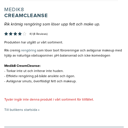
MEDIK8
CREAMCLEANSE
Rik krämig rengöring som löser upp fett och make up.
4,1 (8 Reviews)
Produkten har utgått ur vårt sortiment.
Rik cremig
rengöring
som löser bort föroreningar och avlägsnar makeup med
hjälp av naturliga växtsaponiner. pH-balanserad och icke-komedogen
Medik8 CreamCleanse:
- Torkar inte ut och irriterar inte huden.
- Effektiv rengöring på både ansikte och ögon.
- Avlägsnar smuts, överflödigt fett och makeup.
Tyvärr ingår inte denna produkt i vårt sortiment för tillfället.
Till butikens startsida »