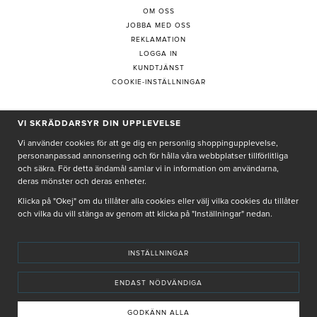
OM OSS
JOBBA MED OSS
REKLAMATION
LOGGA IN
KUNDTJÄNST
COOKIE-INSTÄLLNINGAR
VI SKRÄDDARSYR DIN UPPLEVELSE
PRENUMERERA PÅ NYHETSBREV
Vi använder cookies för att ge dig en personlig shoppingupplevelse,
personanpassad annonsering och för hålla våra webbplatser tillförlitliga
och säkra. För detta ändamål samlar vi in information om användarna,
deras mönster och deras enheter.
Genom att ge min e-post, accepterar jag Seth och Sally
integritetspolicy
Klicka på "Okej" om du tillåter alla cookies eller välj vilka cookies du tillåter
och vilka du vill stänga av genom att klicka på "Inställningar" nedan.
De uppgifter du matar in kommer endast användas till våra nyhetsbrev.
INSTÄLLNINGAR
ENDAST NÖDVÄNDIGA
© SETH AND SALLY 2025
PRIVACY POLICY
TERMS & CONDITIONS
INSTORE
4,9 I BETYG BASERAT PÅ ÖVER 5000 OMDÖMEN
GODKÄNN ALLA
INNEHÅLLET OCH REKOMMENDATIONERNA PÅ DENNA SIDA ÄR FRAMTAGNA OCH GRANSKADE