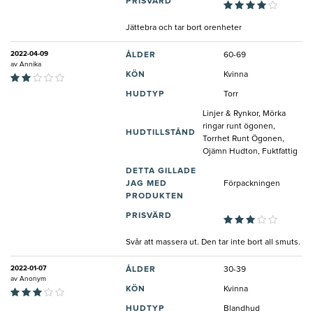
PRISVÄRD
Jättebra och tar bort orenheter
2022-04-09
ÅLDER
60-69
av
Annika
KÖN
Kvinna
HUDTYP
Torr
Linjer & Rynkor, Mörka
ringar runt ögonen,
HUDTILLSTÅND
Torrhet Runt Ögonen,
Ojämn Hudton, Fuktfattig
DETTA GILLADE
JAG MED
Förpackningen
PRODUKTEN
PRISVÄRD
Svår att massera ut. Den tar inte bort all smuts.
2022-01-07
ÅLDER
30-39
av
Anonym
KÖN
Kvinna
HUDTYP
Blandhud