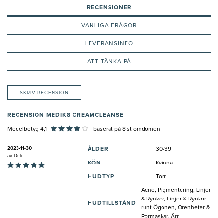
RECENSIONER
VANLIGA FRÅGOR
LEVERANSINFO
ATT TÄNKA PÅ
SKRIV RECENSION
RECENSION MEDIK8 CREAMCLEANSE
Medelbetyg 4,1
baserat på
8
st omdömen
2023-11-30
ÅLDER
30-39
av
Deli
KÖN
Kvinna
HUDTYP
Torr
Acne, Pigmentering, Linjer
& Rynkor, Linjer & Rynkor
HUDTILLSTÅND
runt Ögonen, Orenheter &
Pormaskar, Ärr