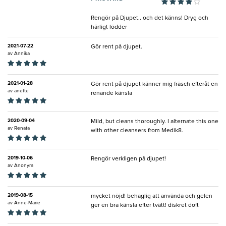
Rengör på Djupet.. och det känns! Dryg och
härligt lödder
2021-07-22
Gör rent på djupet.
av
Annika
2021-01-28
Gör rent på djupet känner mig fräsch efteråt en
av
anette
renande känsla
2020-09-04
Mild, but cleans thoroughly. I alternate this one
av
Renata
with other cleansers from Medik8.
2019-10-06
Rengör verkligen på djupet!
av
Anonym
2019-08-15
mycket nöjd! behaglig att använda och gelen
av
Anne-Marie
ger en bra känsla efter tvätt! diskret doft