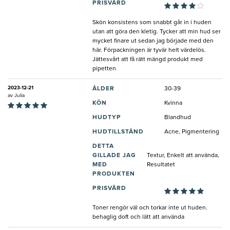
PRISVÄRD
Skön konsistens som snabbt går in i huden
utan att göra den kletig. Tycker att min hud ser
mycket finare ut sedan jag började med den
här. Förpackningen är tyvär helt värdelös.
Jättesvårt att få rätt mängd produkt med
pipetten
2023-12-21
ÅLDER
30-39
av
Julia
KÖN
Kvinna
HUDTYP
Blandhud
HUDTILLSTÅND
Acne, Pigmentering
DETTA
GILLADE JAG
Textur, Enkelt att använda,
MED
Resultatet
PRODUKTEN
PRISVÄRD
Toner rengör väl och torkar inte ut huden.
behaglig doft och lätt att använda