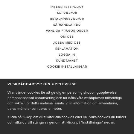
INTEGRITETSPOLICY
KÖPVILLKOR
BETALNINGSVILLKOR
SÅ HANDLAR DU
VANLIGA FRÅGOR ORDER
OM OSS
JOBBA MED OSS
REKLAMATION
LOGGA IN
KUNDTJÄNST
COOKIE-INSTÄLLNINGAR
PRENUMERERA PÅ NYHETSBREV
VI SKRÄDDARSYR DIN UPPLEVELSE
Vi använder cookies för att ge dig en personlig shoppingupplevelse,
personanpassad annonsering och för hålla våra webbplatser tillförlitliga
och säkra. För detta ändamål samlar vi in information om användarna,
deras mönster och deras enheter.
Genom att ge min e-post, accepterar jag Seth och Sally
integritetspolicy
Klicka på "Okej" om du tillåter alla cookies eller välj vilka cookies du tillåter
och vilka du vill stänga av genom att klicka på "Inställningar" nedan.
De uppgifter du matar in kommer endast användas till våra nyhetsbrev.