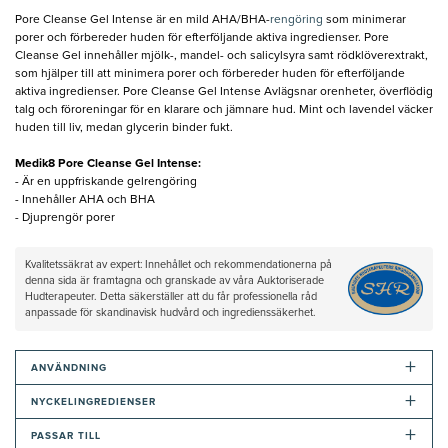
Pore Cleanse Gel Intense är en mild AHA/BHA-
rengöring
som minimerar
porer och förbereder huden för efterföljande aktiva ingredienser. Pore
Cleanse Gel innehåller mjölk-, mandel- och salicylsyra samt rödklöverextrakt,
som hjälper till att minimera porer och förbereder huden för efterföljande
aktiva ingredienser. Pore Cleanse Gel Intense Avlägsnar orenheter, överflödig
talg och föroreningar för en klarare och jämnare hud. Mint och lavendel väcker
huden till liv, medan glycerin binder fukt.
Medik8 Pore Cleanse Gel Intense:
- Är en uppfriskande gelrengöring
- Innehåller AHA och BHA
- Djuprengör porer
Kvalitetssäkrat av expert: Innehållet och rekommendationerna på
denna sida är framtagna och granskade av våra Auktoriserade
Hudterapeuter. Detta säkerställer att du får professionella råd
anpassade för skandinavisk hudvård och ingredienssäkerhet.
+
ANVÄNDNING
+
NYCKELINGREDIENSER
+
PASSAR TILL