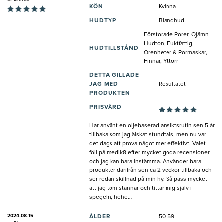
KÖN
Kvinna
HUDTYP
Blandhud
Förstorade Porer, Ojämn
Hudton, Fuktfattig,
HUDTILLSTÅND
Orenheter & Pormaskar,
Finnar, Yttorr
DETTA GILLADE
JAG MED
Resultatet
PRODUKTEN
PRISVÄRD
Har använt en oljebaserad ansiktsrutin sen 5 år
tillbaka som jag älskat stundtals, men nu var
det dags att prova något mer effektivt. Valet
föll på medik8 efter mycket goda recensioner
och jag kan bara instämma. Använder bara
produkter därifrån sen ca 2 veckor tillbaka och
ser redan skillnad på min hy. Så pass mycket
att jag tom stannar och tittar mig själv i
spegeln, hehe…
2024-08-15
ÅLDER
50-59