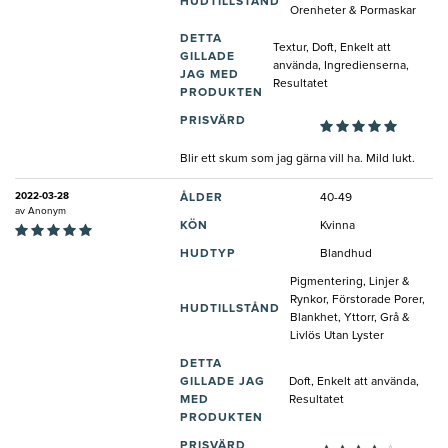
HUDTILLSTÅND
Orenheter & Pormaskar
DETTA
Textur, Doft, Enkelt att
GILLADE
använda, Ingredienserna,
JAG MED
Resultatet
PRODUKTEN
PRISVÄRD
Blir ett skum som jag gärna vill ha. Mild lukt.
2022-03-28
ÅLDER
40-49
av
Anonym
KÖN
Kvinna
HUDTYP
Blandhud
Pigmentering, Linjer &
Rynkor, Förstorade Porer,
HUDTILLSTÅND
Blankhet, Yttorr, Grå &
Livlös Utan Lyster
DETTA
GILLADE JAG
Doft, Enkelt att använda,
MED
Resultatet
PRODUKTEN
PRISVÄRD