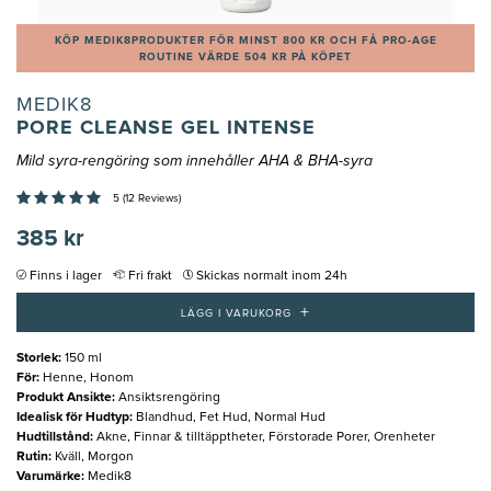
KÖP MEDIK8PRODUKTER FÖR MINST 800 KR OCH FÅ PRO-AGE
ROUTINE VÄRDE 504 KR PÅ KÖPET
MEDIK8
PORE CLEANSE GEL INTENSE
Mild syra-rengöring som innehåller AHA & BHA-syra
5 (12 Reviews)
385 kr
Finns i lager
Fri frakt
Skickas normalt inom 24h
+
LÄGG I VARUKORG
Storlek
:
150 ml
För
:
Henne, Honom
Produkt Ansikte
:
Ansiktsrengöring
Idealisk för Hudtyp
:
Blandhud, Fet Hud, Normal Hud
Hudtillstånd
:
Akne, Finnar & tilltäpptheter, Förstorade Porer, Orenheter
Rutin
:
Kväll, Morgon
Varumärke
:
Medik8