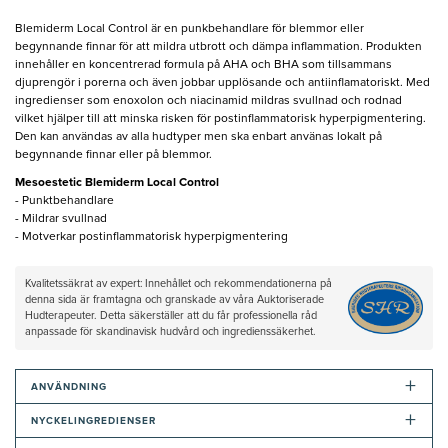
Blemiderm Local Control är en punkbehandlare för blemmor eller
begynnande finnar för att mildra utbrott och dämpa inflammation. Produkten
innehåller en koncentrerad formula på AHA och BHA som tillsammans
djuprengör i porerna och även jobbar upplösande och antiinflamatoriskt. Med
ingredienser som enoxolon och niacinamid mildras svullnad och rodnad
vilket hjälper till att minska risken för postinflammatorisk hyperpigmentering.
Den kan användas av alla hudtyper men ska enbart använas lokalt på
begynnande finnar eller på blemmor.
Mesoestetic Blemiderm Local Control
- Punktbehandlare
- Mildrar svullnad
- Motverkar postinflammatorisk hyperpigmentering
Kvalitetssäkrat av expert: Innehållet och rekommendationerna på
denna sida är framtagna och granskade av våra Auktoriserade
Hudterapeuter. Detta säkerställer att du får professionella råd
anpassade för skandinavisk hudvård och ingredienssäkerhet.
+
ANVÄNDNING
+
NYCKELINGREDIENSER