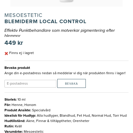
MESOESTETIC
BLEMIDERM LOCAL CONTROL
Effektiv Punktbehandlare som motverkar pigmentering efter
blemmor
449 kr
Finns ej i lagret
Bevaka produkt
Ange din e-postadress nedan så meddelar vi dig när produkten finns i lager!
BEVAKA
Storlek
:
10 ml
För
:
Henne, Honom
Produkt Ansikte
:
Specialvård
Idealisk för Hudtyp
:
Alla hudtyper, Blandhud, Fet Hud, Normal Hud, Torr Hud
Hudtillstånd
:
Akne, Finnar & tilltäpptheter, Orenheter
Rutin
:
Kväll
Varumärke
:
Mesoestetic