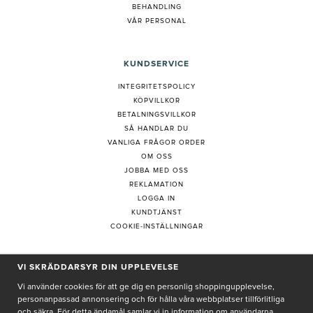
BEHANDLING
VÅR PERSONAL
KUNDSERVICE
INTEGRITETSPOLICY
KÖPVILLKOR
BETALNINGSVILLKOR
SÅ HANDLAR DU
VANLIGA FRÅGOR ORDER
OM OSS
JOBBA MED OSS
REKLAMATION
LOGGA IN
KUNDTJÄNST
COOKIE-INSTÄLLNINGAR
PRENUMERERA PÅ NYHETSBREV
VI SKRÄDDARSYR DIN UPPLEVELSE
Vi använder cookies för att ge dig en personlig shoppingupplevelse,
personanpassad annonsering och för hålla våra webbplatser tillförlitliga
och säkra. För detta ändamål samlar vi in information om användarna,