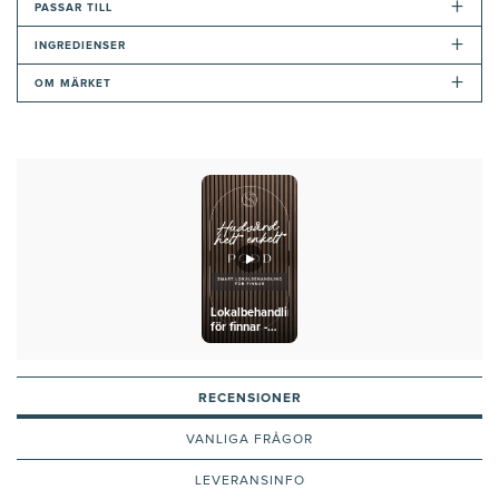
+
PASSAR TILL
+
INGREDIENSER
+
OM MÄRKET
Lokalbehandling
för finnar -
Mesoestetic
Blemiderm
Local Control
RECENSIONER
VANLIGA FRÅGOR
LEVERANSINFO