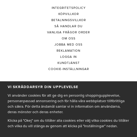
INTEGRITETSPOLICY
KÖPVILLKOR
BETALNINGSVILLKOR
SÅ HANDLAR DU
VANLIGA FRÅGOR ORDER
OM OSS
JOBBA MED OSS
REKLAMATION
LOGGA IN
KUNDTJÄNST
COOKIE-INSTÄLLNINGAR
PRENUMERERA PÅ NYHETSBREV
VI SKRÄDDARSYR DIN UPPLEVELSE
Vi använder cookies för att ge dig en personlig shoppingupplevelse,
personanpassad annonsering och för hålla våra webbplatser tillförlitliga
och säkra. För detta ändamål samlar vi in information om användarna,
deras mönster och deras enheter.
Genom att ge min e-post, accepterar jag Seth och Sally
integritetspolicy
Klicka på "Okej" om du tillåter alla cookies eller välj vilka cookies du tillåter
och vilka du vill stänga av genom att klicka på "Inställningar" nedan.
De uppgifter du matar in kommer endast användas till våra nyhetsbrev.