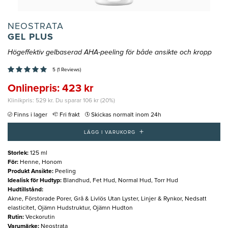
NEOSTRATA
GEL PLUS
Högeffektiv gelbaserad AHA-peeling för både ansikte och kropp
5 (1 Reviews)
Onlinepris: 423 kr
Klinikpris: 529 kr. Du sparar 106 kr (20%)
Finns i lager
Fri frakt
Skickas normalt inom 24h
+
LÄGG I VARUKORG
Storlek
:
125 ml
För
:
Henne, Honom
Produkt Ansikte
:
Peeling
Idealisk för Hudtyp
:
Blandhud, Fet Hud, Normal Hud, Torr Hud
Hudtillstånd
:
Akne, Förstorade Porer, Grå & Livlös Utan Lyster, Linjer & Rynkor, Nedsatt
elasticitet, Ojämn Hudstruktur, Ojämn Hudton
Rutin
:
Veckorutin
Varumärke
:
Neostrata