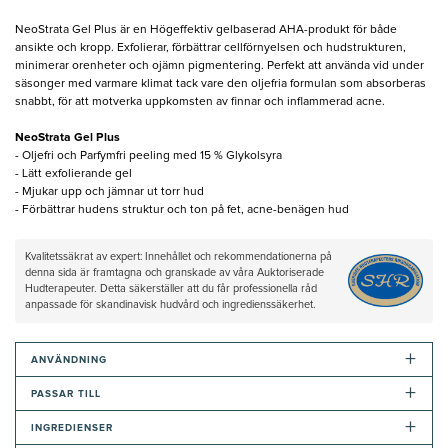
NeoStrata Gel Plus är en Högeffektiv gelbaserad AHA-produkt för både
ansikte och kropp. Exfolierar, förbättrar cellförnyelsen och hudstrukturen,
minimerar orenheter och ojämn pigmentering. Perfekt att använda vid under
säsonger med varmare klimat tack vare den oljefria formulan som absorberas
snabbt, för att motverka uppkomsten av finnar och inflammerad acne.
NeoStrata Gel Plus
- Oljefri och Parfymfri peeling med 15 % Glykolsyra
- Lätt exfolierande gel
- Mjukar upp och jämnar ut torr hud
- Förbättrar hudens struktur och ton på fet, acne-benägen hud
Kvalitetssäkrat av expert: Innehållet och rekommendationerna på
denna sida är framtagna och granskade av våra Auktoriserade
Hudterapeuter. Detta säkerställer att du får professionella råd
anpassade för skandinavisk hudvård och ingredienssäkerhet.
+
ANVÄNDNING
+
PASSAR TILL
+
INGREDIENSER