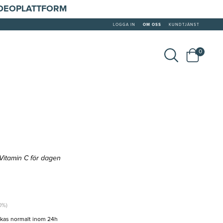
IDEOPLATTFORM
LOGGA IN
OM OSS
KUNDTJÄNST
0
Vitamin C för dagen
0%)
ckas normalt inom 24h