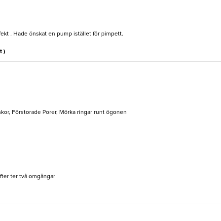
fekt . Hade önskat en pump istället för pimpett.
t )
nkor, Förstorade Porer, Mörka ringar runt ögonen
fter ter två omgångar