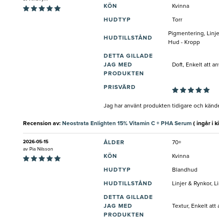
KÖN
Kvinna
HUDTYP
Torr
Pigmentering, Linj
HUDTILLSTÅND
Hud - Kropp
DETTA GILLADE
JAG MED
Doft, Enkelt att a
PRODUKTEN
PRISVÄRD
Jag har använt produkten tidigare och kände
Recension av:
Neostrata Enlighten 15% Vitamin C + PHA Serum
( ingår i ki
2026-05-15
ÅLDER
70+
av
Pia Nilsson
KÖN
Kvinna
HUDTYP
Blandhud
HUDTILLSTÅND
Linjer & Rynkor, L
DETTA GILLADE
JAG MED
Textur, Enkelt att
PRODUKTEN