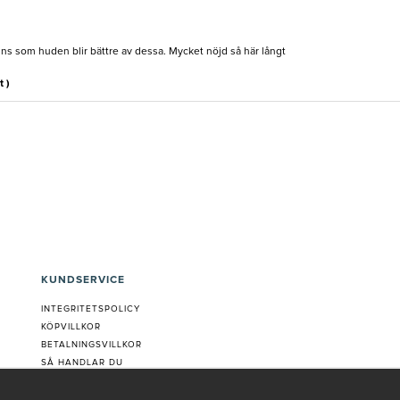
ns som huden blir bättre av dessa. Mycket nöjd så här långt
t )
KUNDSERVICE
INTEGRITETSPOLICY
KÖPVILLKOR
BETALNINGSVILLKOR
SÅ HANDLAR DU
VANLIGA FRÅGOR ORDER
OM OSS