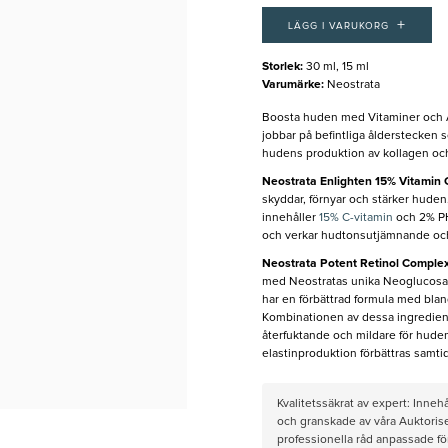
+
LÄGG I VARUKORG
Storlek
:
30 ml, 15 ml
Varumärke
:
Neostrata
Boosta huden med Vitaminer och A
jobbar på befintliga ålderstecken 
hudens produktion av kollagen och 
Neostrata Enlighten 15% Vitamin
skyddar, förnyar och stärker hude
innehåller
15% C-vitamin
och 2% PH
och verkar hudtonsutjämnande och
Neostrata Potent Retinol Comple
med Neostratas unika Neoglucosami
har en förbättrad formula med bla
Kombinationen av dessa ingrediens
återfuktande och mildare för hude
elastinproduktion förbättras samt
Kvalitetssäkrat av expert: Inne
och granskade av våra Auktorise
professionella råd anpassade f