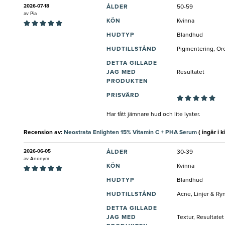
2026-07-18
ÅLDER
50-59
av
Pia
KÖN
Kvinna
HUDTYP
Blandhud
HUDTILLSTÅND
Pigmentering, Or
DETTA GILLADE
JAG MED
Resultatet
PRODUKTEN
PRISVÄRD
Har fått jämnare hud och lite lyster.
Recension av:
Neostrata Enlighten 15% Vitamin C + PHA Serum
( ingår i ki
2026-06-05
ÅLDER
30-39
av
Anonym
KÖN
Kvinna
HUDTYP
Blandhud
HUDTILLSTÅND
Acne, Linjer & Ry
DETTA GILLADE
JAG MED
Textur, Resultatet