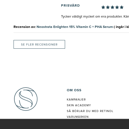
PRISVÄRD
Tycker väldigt mycket om era produkter. Kän
Recension av:
Neostrata Enlighten 15% Vitamin C + PHA Serum
( ingår i ki
SE FLER RECENSIONER
OM OSS
KAMPANJER
SKIN ACADEMY
S
Å BÖRJAR DU MED RETINOL
VARUMÄRKEN
HUDANALYS
BEHANDLING