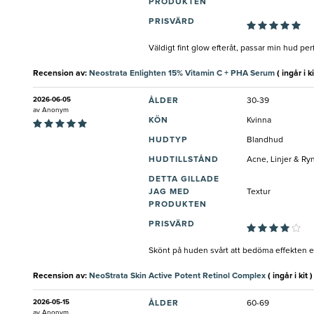
PRODUKTEN
PRISVÄRD
Väldigt fint glow efteråt, passar min hud per
Recension av:
Neostrata Enlighten 15% Vitamin C + PHA Serum
( ingår i ki
2026-06-05
ÅLDER
30-39
av
Anonym
KÖN
Kvinna
HUDTYP
Blandhud
HUDTILLSTÅND
Acne, Linjer & Ry
DETTA GILLADE
JAG MED
Textur
PRODUKTEN
PRISVÄRD
Skönt på huden svårt att bedöma effekten e
Recension av:
NeoStrata Skin Active Potent Retinol Complex
( ingår i kit )
2026-05-15
ÅLDER
60-69
av
Anonym