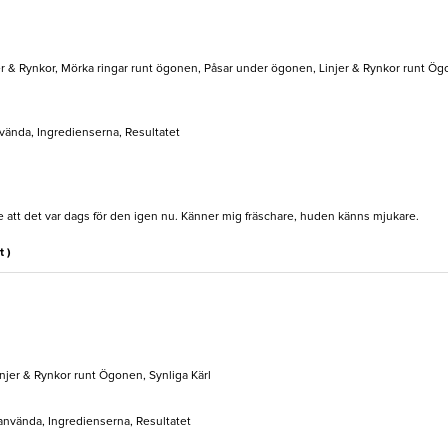
er & Rynkor, Mörka ringar runt ögonen, Påsar under ögonen, Linjer & Rynkor runt Ö
nvända, Ingredienserna, Resultatet
 att det var dags för den igen nu. Känner mig fräschare, huden känns mjukare.
t )
injer & Rynkor runt Ögonen, Synliga Kärl
 använda, Ingredienserna, Resultatet