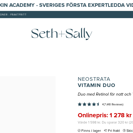
SKIN ACADEMY - SVERIGES FÖRSTA EXPERTLEDDA V
ONER - FRAKTFRITT
NEOSTRATA
VITAMIN DUO
Duo med Retinol för natt och 
4,7 (48 Reviews)
Onlinepris: 1 278 kr
Värde 1 598 kr. Du sparar 320 kr (2
Finns i lager
Fri frakt
Ski