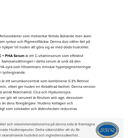
ntioxidanter som motverkar förtida åldrande men även
som rynkor och Pigmentfläckar. Denna duo sätter fart på
hjälper till huden att göra sig av med döda hudceller.
 C + PHA Serum
är ett C-vitaminserum som effektivt
n. Sammansättningen i detta serum är unik då den
A-syra som tillsammans minskar hyperpigmenteringar
 lystergivande.
x
är ett serumkoncentrat som kombinerar 0.3% Retinol
n, vilket ger huden en förbättrad fasthet. Denna version
nd annat Niacinamid, Cica och Hyaluronsyra.
er gör att serumet är förutom anti-age, dessutom
n än dess föregångare. Hudens kollagen och
idigt som solskador och ålderstecken reduceras.
hållet och rekommendationerna på denna sida är framtagna
rade Hudterapeuter. Detta säkerställer att du får
ör skandinavisk hudvård och ingredienssäkerhet.