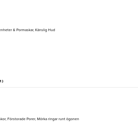
enheter & Pormaskar, Känslig Hud
t )
nkor, Förstorade Porer, Mörka ringar runt ögonen