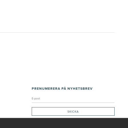
PRENUMERERA PÅ NYHETSBREV
Genom att ge min e-post, accepterar jag Seth och Sally
integritetspolicy
De uppgifter du matar in kommer endast användas till våra nyhetsbrev.