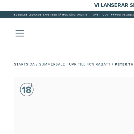
VI LANSERAR 
SVERIGES LEDANDE EXPERTER PÅ HUDVÅRD ONLINE
|
ÖVER 7200+ ★★★★★ RECENSI
/
/
PETER.TH
STARTSIDA
SUMMERSALE - UPP TILL 40% RABATT