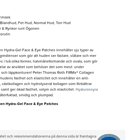
onmask
, Blandhud, Fet Hud, Normal Hud, Torr Hud
jer & Rynkor runt Ögonen
orutin
 Hydra-Gel Face & Eye Patches innehåller sju typer av
gredienser som gör att huden ser fastare, slätare och mer
s i två olika former, halvmåneformande och ovala, som gör
delar av ansiktet som behöver det som mest: under
 och läppkonturen! Peter Thomas Roth FIRMx® Collagen
udens fasthet och elasticitet och innehåller en anti-
 växtkollagen och hydrolyserat kollagen som förbättrar
, samt ger ökad fasthet, volym och elasticitet.
Hyaluronsyra
återfuktad, smidig och plumpad.
en Hydra-Gel Face & Eye Patches
hållet och rekommendationerna på denna sida är framtagna