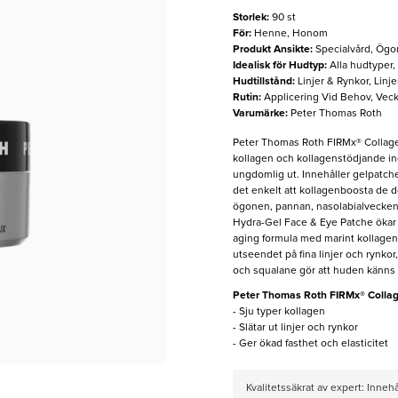
Storlek
:
90 st
För
:
Henne, Honom
Produkt Ansikte
:
Specialvård, Ög
Idealisk för Hudtyp
:
Alla hudtyper
Hudtillstånd
:
Linjer & Rynkor, Lin
Rutin
:
Applicering Vid Behov, Veck
Varumärke
:
Peter Thomas Roth
Peter Thomas Roth FIRMx® Collagen
kollagen och kollagenstödjande in
ungdomlig ut. Innehåller gelpatche
det enkelt att kollagenboosta de 
ögonen, pannan, nasolabialvecken
Hydra-Gel Face & Eye Patche ökar h
aging formula med marint kollagen,
utseendet på fina linjer och rynkor
och squalane gör att huden känns 
Peter Thomas Roth FIRMx® Collag
- Sju typer kollagen
- Slätar ut linjer och rynkor
- Ger ökad fasthet och elasticitet
Kvalitetssäkrat av expert: Inne