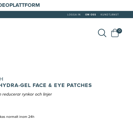
IDEOPLATTFORM
LOGGA IN
OM OSS
KUNDTJÄNST
0
H
HYDRA-GEL FACE & EYE PATCHES
reducerar rynkor och linjer
ckas normalt inom 24h