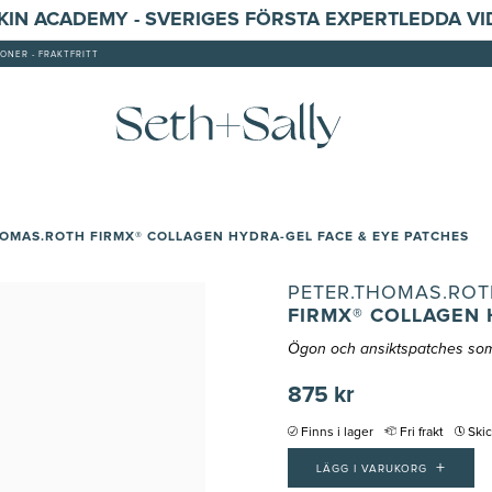
SKIN ACADEMY - SVERIGES FÖRSTA EXPERTLEDDA V
ONER - FRAKTFRITT
OMAS.ROTH FIRMX® COLLAGEN HYDRA-GEL FACE & EYE PATCHES
PETER.THOMAS.ROT
FIRMX® COLLAGEN 
Ögon och ansiktspatches som 
875 kr
Finns i lager
Fri frakt
Ski
+
LÄGG I VARUKORG