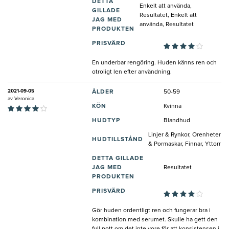
DETTA
Enkelt att använda,
GILLADE
Resultatet, Enkelt att
JAG MED
använda, Resultatet
PRODUKTEN
PRISVÄRD
En underbar rengöring. Huden känns ren och
otroligt len efter användning.
2021-09-05
ÅLDER
50-59
av
Veronica
KÖN
Kvinna
HUDTYP
Blandhud
Linjer & Rynkor, Orenheter
HUDTILLSTÅND
& Pormaskar, Finnar, Yttorr
DETTA GILLADE
JAG MED
Resultatet
PRODUKTEN
PRISVÄRD
Gör huden ordentligt ren och fungerar bra i
kombination med serumet. Skulle ha gett den
full pott om det inte vore för att konsistensen i