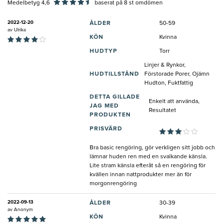
Medelbetyg 4,6
baserat på
8
st omdömen
2022-12-20
ÅLDER
50-59
av
Ulrika
KÖN
Kvinna
HUDTYP
Torr
Linjer & Rynkor,
HUDTILLSTÅND
Förstorade Porer, Ojämn
Hudton, Fuktfattig
DETTA GILLADE
Enkelt att använda,
JAG MED
Resultatet
PRODUKTEN
PRISVÄRD
Bra basic rengöring, gör verkligen sitt jobb och
lämnar huden ren med en svalkande känsla.
Lite stram känsla efteråt så en rengöring för
kvällen innan nattprodukter mer än för
morgonrengöring
2022-09-13
ÅLDER
30-39
av
Anonym
KÖN
Kvinna