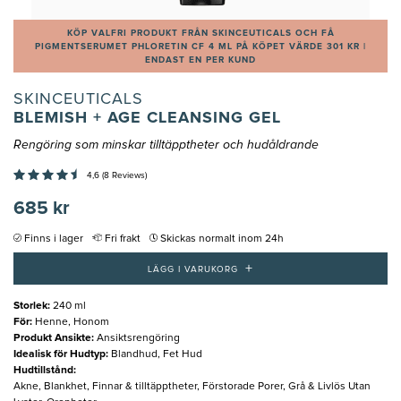
KÖP VALFRI PRODUKT FRÅN SKINCEUTICALS OCH FÅ
PIGMENTSERUMET PHLORETIN CF 4 ML PÅ KÖPET VÄRDE 301 KR |
ENDAST EN PER KUND
SKINCEUTICALS
BLEMISH + AGE CLEANSING GEL
Rengöring som minskar tilltäpptheter och hudåldrande
4,6 (8 Reviews)
685 kr
Finns i lager
Fri frakt
Skickas normalt inom 24h
+
LÄGG I VARUKORG
Storlek
:
240 ml
För
:
Henne, Honom
Produkt Ansikte
:
Ansiktsrengöring
Idealisk för Hudtyp
:
Blandhud, Fet Hud
Hudtillstånd
:
Akne, Blankhet, Finnar & tilltäpptheter, Förstorade Porer, Grå & Livlös Utan