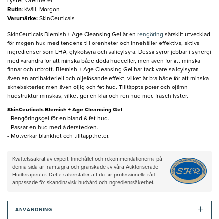
Lyster, Orenheter
Rutin
:
Kväll, Morgon
Varumärke
:
SkinCeuticals
SkinCeuticals Blemish + Age Cleansing Gel är en
rengöring
särskilt utvecklad
för mogen hud med tendens till orenheter och innehåller effektiva, aktiva
ingredienser som LHA, glykolsyra och salicylsyra. Dessa syror jobbar i synergi
med varandra för att minska både döda hudceller, men även för att minska
finnar och utbrott. Blemish + Age Cleansing Gel har tack vare salicylsyran
även en antibakteriell och oljelösande effekt, vilket är bra både för att minska
aknebakterier, men även oljig och fet hud. Tilltäppta porer och ojämn
hudstruktur minskas, vilket ger en klar och ren hud med fräsch lyster.
SkinCeuticals Blemish + Age Cleansing Gel
- Rengöringsgel för en bland & fet hud.
- Passar en hud med ålderstecken.
- Motverkar blankhet och tilltäpptheter.
Kvalitetssäkrat av expert: Innehållet och rekommendationerna på
denna sida är framtagna och granskade av våra Auktoriserade
Hudterapeuter. Detta säkerställer att du får professionella råd
anpassade för skandinavisk hudvård och ingredienssäkerhet.
+
ANVÄNDNING