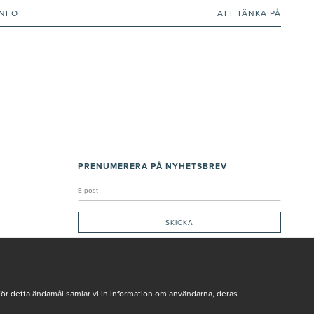
INFO
ATT TÄNKA PÅ
PRENUMERERA PÅ NYHETSBREV
Genom att ge min e-post, accepterar jag Seth och Sally
integritetspolicy
De uppgifter du matar in kommer endast användas till våra nyhetsbrev.
För detta ändamål samlar vi in information om användarna, deras