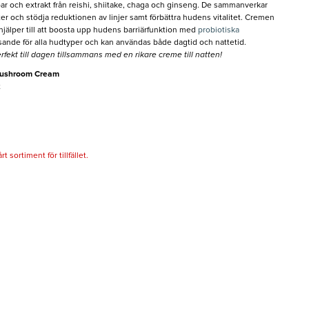
r och extrakt från reishi, shiitake, chaga och ginseng. De sammanverkar
ter och stödja reduktionen av linjer samt förbättra hudens vitalitet. Cremen
jälper till att boosta upp hudens barriärfunktion med
probiotiska
nde för alla hudtyper och kan användas både dagtid och nattetid.
rfekt till dagen tillsammans med en rikare creme till natten!
Mushroom Cream
t
 sortiment för tillfället.