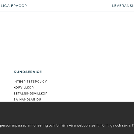
NLIGA FRÅGOR
LEVERANS
KUNDSERVICE
INTEGRITETSPOLICY
KÖPVILLKOR
BETALNINGSVILLKOR
SÅ HANDLAR DU
VANLIGA FRÅGOR ORDER
OM OSS
JOBBA MED OSS
REKLAMATION
personanpassad annonsering och för hålla våra webbplatser tillförlitliga och säkra. 
COOKIE-INSTÄLLNINGAR