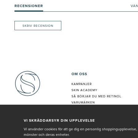
RECENSIONER
VA
SKRIV RECENSION
OM OSS
KAMPANJER
SKIN ACADEMY
S
Å BÖRJAR DU MED RETINOL
VARUMÄRKEN
HUDANALYS
BEHANDLING
VI SKRÄDDARSYR DIN UPPLEVELSE
VÅR PERSONAL
Vi använder cookies för att ge dig en personlig shoppingupplevelse, 
mönster och deras enheter.