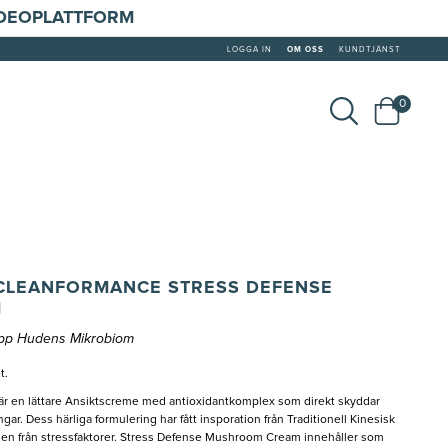
IDEOPLATTFORM
LOGGA IN
OM OSS
KUNDTJÄNST
0
CLEANFORMANCE STRESS DEFENSE
M
upp Hudens Mikrobiom
t.
 en lättare Ansiktscreme med antioxidantkomplex som direkt skyddar
r. Dess härliga formulering har fått insporation från Traditionell Kinesisk
uden från stressfaktorer. Stress Defense Mushroom Cream innehåller som