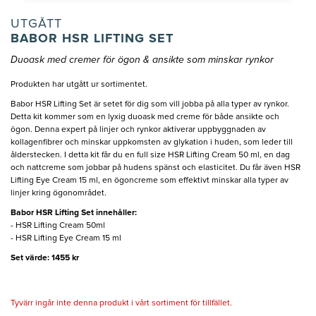
UTGÅTT
BABOR HSR LIFTING SET
Duoask med cremer för ögon & ansikte som minskar rynkor
Produkten har utgått ur sortimentet.
Babor HSR Lifting Set är setet för dig som vill jobba på alla typer av rynkor.
Detta kit kommer som en lyxig duoask med creme för både ansikte och
ögon. Denna expert på linjer och rynkor aktiverar uppbyggnaden av
kollagenfibrer och minskar uppkomsten av glykation i huden, som leder till
ålderstecken. I detta kit får du en full size HSR Lifting Cream 50 ml, en dag
och nattcreme som jobbar på hudens spänst och elasticitet. Du får även HSR
Lifting Eye Cream 15 ml, en ögoncreme som effektivt minskar alla typer av
linjer kring ögonområdet.
Babor HSR Lifting Set innehåller:
- HSR Lifting Cream 50ml
- HSR Lifting Eye Cream 15 ml
Set värde: 1455 kr
Tyvärr ingår inte denna produkt i vårt sortiment för tillfället.