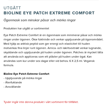
UTGÅTT
BIOLINE EYE PATCH EXTREME COMFORT
Ögonmask som minskar påsar och mörka ringar
Produkten har utgått ur sortimentet
Eye Patch Extreme Comfort är en ögonmask som minimerar påsar och mörka
ringar under ögonen. Ökar fuktnivån och verkar uppljusande på ögonområdet.
Med hjälp av arktisk peptid som ger energi och elasticitet till huden
motverkas fina linjer runt ögonen. Arnica- och lakritsextrakt verkar lugnande,
skyddande och uppljusande på huden under ögonen. Patches är mycket lätta
att använda och appliceras som ett plåster på huden under ögat. Kan
användas som kur under sex dagar eller vid behov. 6 X 2,5 ml. Vegansk
formula.
Bioline Eye Patch Extreme Comfort
- Uppljusande på mörka ringar
- Återfuktande
- Avsvällande
Tyvärr ingår inte denna produkt i vårt sortiment för tillfället.