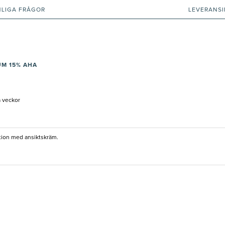
NLIGA FRÅGOR
LEVERANS
UM 15% AHA
a veckor
tion med ansiktskräm.