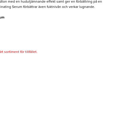
udton med en hudutjämnande effekt samt ger en förbättring på en
nating Serum förbättrar även fuktnivån och verkar lugnande.
rum
 sortiment för tillfället.