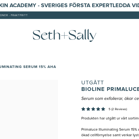
SKIN ACADEMY - SVERIGES FÖRSTA EXPERTLEDDA V
ONER - FRAKTFRITT
LUMINATING SERUM 15% AHA
UTGÅTT
BIOLINE PRIMALUC
Serum som exfolierar, ökar cel
5 (2 Reviews)
Produkten har utgått ur vårt sortim
Primaluce Illuminating Serum 15% A
ökad cellförnyelse samt verkar lyst