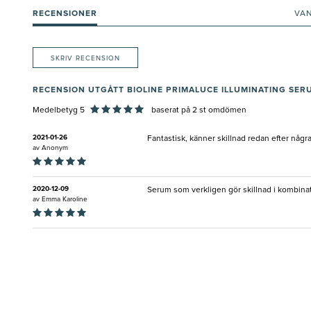
RECENSIONER
VA
SKRIV RECENSION
RECENSION UTGÅTT BIOLINE PRIMALUCE ILLUMINATING SER
Medelbetyg 5
baserat på
2
st omdömen
2021-01-26
Fantastisk, känner skillnad redan efter någr
av
Anonym
2020-12-09
Serum som verkligen gör skillnad i kombina
av
Emma Karoline