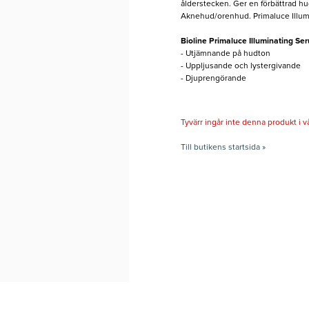
ålderstecken. Ger en förbättrad h
Aknehud/orenhud. Primaluce Illumi
Bioline Primaluce Illuminating Se
- Utjämnande på hudton
- Uppljusande och lystergivande
- Djuprengörande
Tyvärr ingår inte denna produkt i vårt
Till butikens startsida »