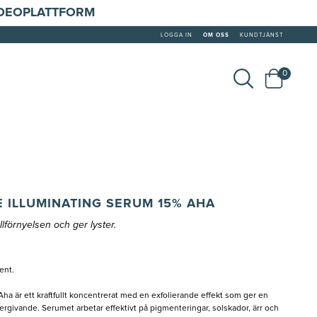
IDEOPLATTFORM
LOGGA IN
OM OSS
KUNDTJÄNST
0
E ILLUMINATING SERUM 15% AHA
lförnyelsen och ger lyster.
ent.
ha är ett kraftfullt koncentrerat med en exfolierande effekt som ger en
ergivande. Serumet arbetar effektivt på pigmenteringar, solskador, ärr och