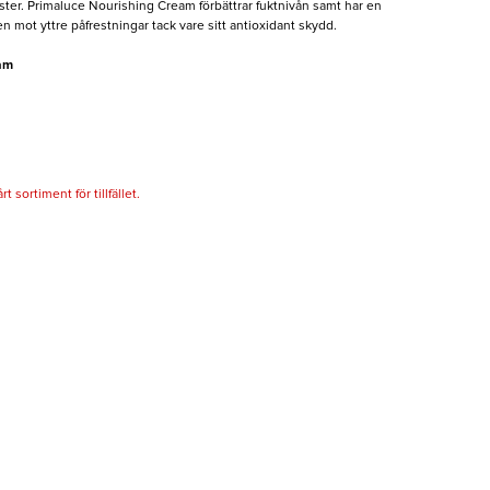
ter. Primaluce Nourishing Cream förbättrar fuktnivån samt har en
mot yttre påfrestningar tack vare sitt antioxidant skydd.
am
 sortiment för tillfället.