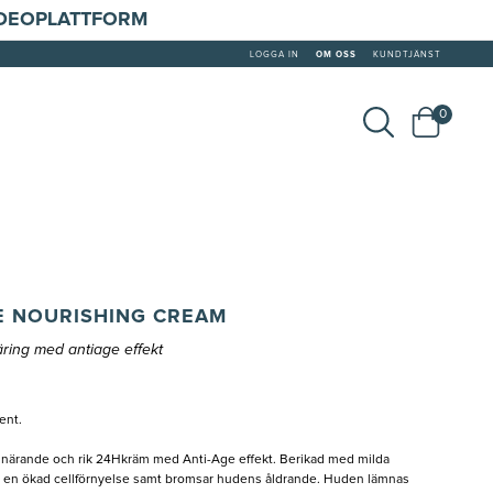
IDEOPLATTFORM
LOGGA IN
OM OSS
KUNDTJÄNST
0
CE NOURISHING CREAM
ring med antiage effekt
ent.
 närande och rik 24Hkräm med Anti-Age effekt. Berikad med milda
r en ökad cellförnyelse samt bromsar hudens åldrande. Huden lämnas