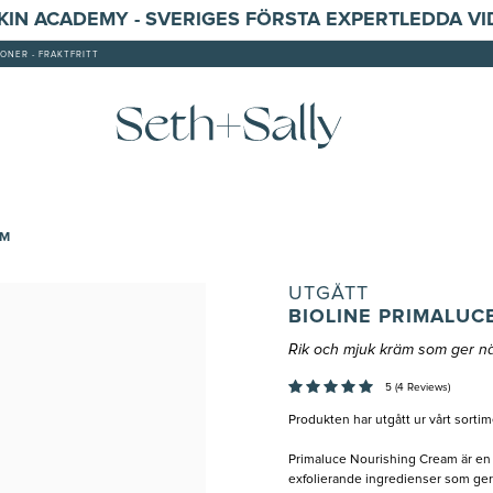
SKIN ACADEMY - SVERIGES FÖRSTA EXPERTLEDDA V
ONER - FRAKTFRITT
AM
UTGÅTT
BIOLINE PRIMALU
Rik och mjuk kräm som ger nä
5 (4 Reviews)
Produkten har utgått ur vårt sortim
Primaluce Nourishing Cream är en
exfolierande ingredienser som ge