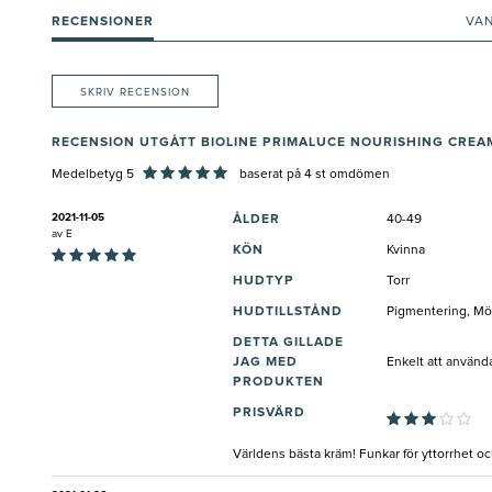
RECENSIONER
VA
SKRIV RECENSION
RECENSION UTGÅTT BIOLINE PRIMALUCE NOURISHING CRE
Medelbetyg 5
baserat på
4
st omdömen
2021-11-05
ÅLDER
40-49
av
E
KÖN
Kvinna
HUDTYP
Torr
HUDTILLSTÅND
Pigmentering, Mör
DETTA GILLADE
JAG MED
Enkelt att använda
PRODUKTEN
PRISVÄRD
Världens bästa kräm! Funkar för yttorrhet oc