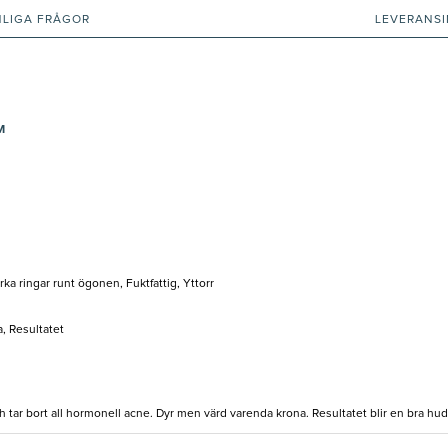
NLIGA FRÅGOR
LEVERANS
AM
ka ringar runt ögonen, Fuktfattig, Yttorr
, Resultatet
h tar bort all hormonell acne. Dyr men värd varenda krona. Resultatet blir en bra hud