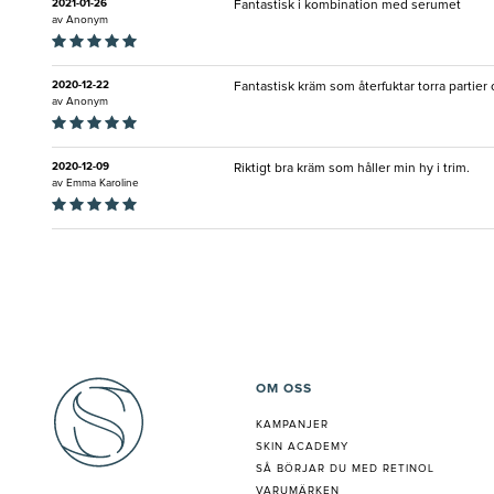
2021-01-26
Fantastisk i kombination med serumet
av
Anonym
2020-12-22
Fantastisk kräm som återfuktar torra partier
av
Anonym
2020-12-09
Riktigt bra kräm som håller min hy i trim.
av
Emma Karoline
OM OSS
KAMPANJER
SKIN ACADEMY
S
Å BÖRJAR DU MED RETINOL
VARUMÄRKEN