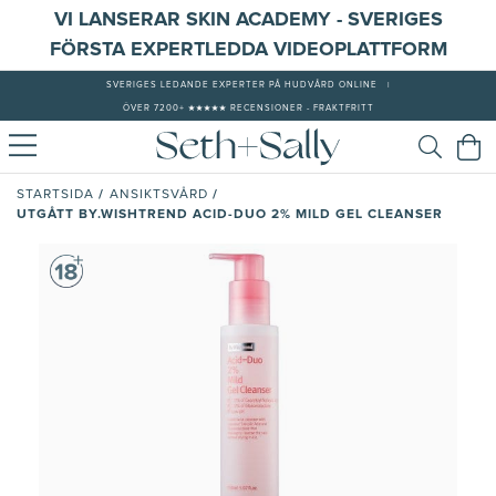
VI LANSERAR SKIN ACADEMY - SVERIGES
FÖRSTA EXPERTLEDDA VIDEOPLATTFORM
SVERIGES LEDANDE EXPERTER PÅ HUDVÅRD ONLINE
|
ÖVER 7200+ ★★★★★ RECENSIONER - FRAKTFRITT
/
/
STARTSIDA
ANSIKTSVÅRD
UTGÅTT BY.WISHTREND ACID-DUO 2% MILD GEL CLEANSER