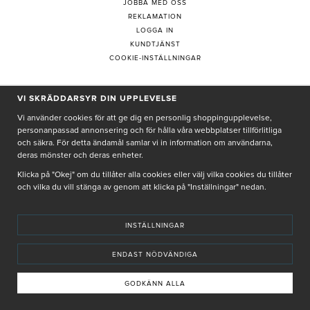
JOBBA MED OSS
REKLAMATION
LOGGA IN
KUNDTJÄNST
COOKIE-INSTÄLLNINGAR
VI SKRÄDDARSYR DIN UPPLEVELSE
PRENUMERERA PÅ NYHETSBREV
Vi använder cookies för att ge dig en personlig shoppingupplevelse,
personanpassad annonsering och för hålla våra webbplatser tillförlitliga
och säkra. För detta ändamål samlar vi in information om användarna,
deras mönster och deras enheter.
Genom att ge min e-post, accepterar jag Seth och Sally
integritetspolicy
Klicka på "Okej" om du tillåter alla cookies eller välj vilka cookies du tillåter
och vilka du vill stänga av genom att klicka på "Inställningar" nedan.
De uppgifter du matar in kommer endast användas till våra nyhetsbrev.
INSTÄLLNINGAR
ENDAST NÖDVÄNDIGA
© SETH AND SALLY 2025
PRIVACY POLICY
TERMS & CONDITIONS
INSTORE
4,9 I BETYG BASERAT PÅ ÖVER 5000 OMDÖMEN
GODKÄNN ALLA
INNEHÅLLET OCH REKOMMENDATIONERNA PÅ DENNA SIDA ÄR FRAMTAGNA OCH GRANSKADE
AV VÅRA AUKTORISERADE HUDTERAPEUTER.