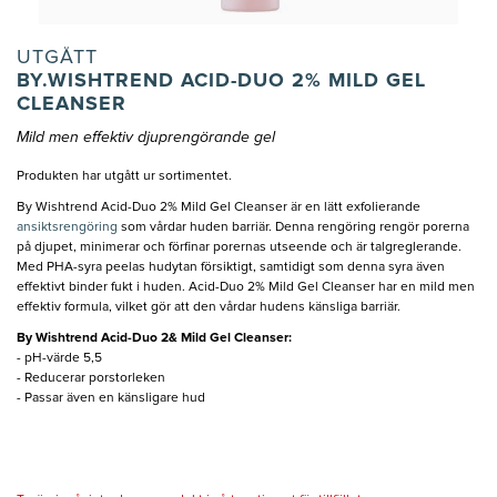
UTGÅTT
BY.WISHTREND ACID-DUO 2% MILD GEL
CLEANSER
Mild men effektiv djuprengörande gel
Produkten har utgått ur sortimentet.
By Wishtrend Acid-Duo 2% Mild Gel Cleanser är en lätt exfolierande
ansiktsrengöring
som vårdar huden barriär. Denna rengöring rengör porerna
på djupet, minimerar och förfinar porernas utseende och är talgreglerande.
Med PHA-syra peelas hudytan försiktigt, samtidigt som denna syra även
effektivt binder fukt i huden. Acid-Duo 2% Mild Gel Cleanser har en mild men
effektiv formula, vilket gör att den vårdar hudens känsliga barriär.
By Wishtrend Acid-Duo 2& Mild Gel Cleanser:
- pH-värde 5,5
- Reducerar porstorleken
- Passar även en känsligare hud