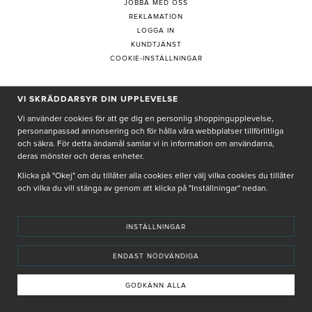
JOBBA MED OSS
REKLAMATION
LOGGA IN
KUNDTJÄNST
COOKIE-INSTÄLLNINGAR
VI SKRÄDDARSYR DIN UPPLEVELSE
PRENUMERERA PÅ NYHETSBREV
Vi använder cookies för att ge dig en personlig shoppingupplevelse,
personanpassad annonsering och för hålla våra webbplatser tillförlitliga
och säkra. För detta ändamål samlar vi in information om användarna,
deras mönster och deras enheter.
Genom att ge min e-post, accepterar jag Seth och Sally
integritetspolicy
Klicka på "Okej" om du tillåter alla cookies eller välj vilka cookies du tillåter
och vilka du vill stänga av genom att klicka på "Inställningar" nedan.
De uppgifter du matar in kommer endast användas till våra nyhetsbrev.
INSTÄLLNINGAR
ENDAST NÖDVÄNDIGA
© SETH AND SALLY 2025
PRIVACY POLICY
TERMS & CONDITIONS
INSTORE
4,9 I BETYG BASERAT PÅ ÖVER 5000 OMDÖMEN
GODKÄNN ALLA
INNEHÅLLET OCH REKOMMENDATIONERNA PÅ DENNA SIDA ÄR FRAMTAGNA OCH GRANSKADE
AV VÅRA AUKTORISERADE HUDTERAPEUTER.