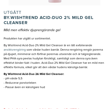
UTGÅTT
BY.WISHTREND ACID-DUO 2% MILD GEL
CLEANSER
Mild men effektiv djuprengörande gel
Produkten har utgått ur sortimentet.
By Wishtrend Acid-Duo 2% Mild Gel Cleanser är en lätt exfolierande
ansiktsrengöring
som vårdar huden barriär. Denna rengöring rengör porerna
på djupet, minimerar och förfinar porernas utseende och är talgreglerande.
Med PHA-syra peelas hudytan försiktigt, samtidigt som denna syra även
effektivt binder fukt i huden. Acid-Duo 2% Mild Gel Cleanser har en mild men
effektiv formula, vilket gör att den vårdar hudens känsliga barriär.
By Wishtrend Acid-Duo 2& Mild Gel Cleanser:
- pH-värde 5,5
- Reducerar porstorleken
- Passar även en känsligare hud