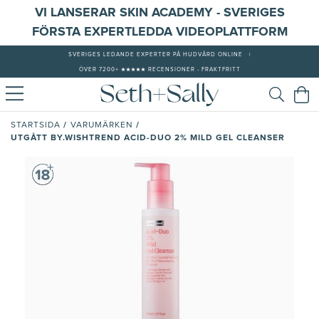
VI LANSERAR SKIN ACADEMY - SVERIGES
FÖRSTA EXPERTLEDDA VIDEOPLATTFORM
SVERIGES LEDANDE EXPERTER PÅ HUDVÅRD ONLINE
|
ÖVER 7200+ ★★★★★ RECENSIONER - FRAKTFRITT
/
/
STARTSIDA
VARUMÄRKEN
UTGÅTT BY.WISHTREND ACID-DUO 2% MILD GEL CLEANSER