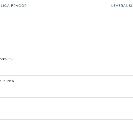
NLIGA FRÅGOR
LEVERANS
orka ut:)
k i huden