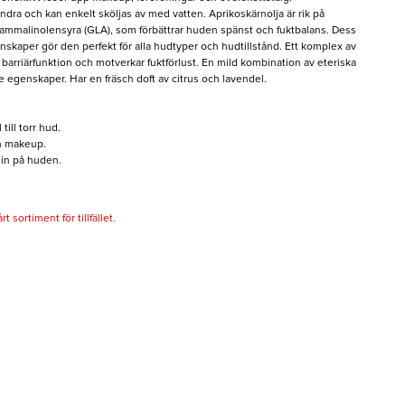
andra och kan enkelt sköljas av med vatten. Aprikoskärnolja är rik på
 gammalinolensyra (GLA), som förbättrar huden spänst och fuktbalans. Dess
nskaper gör den perfekt för alla hudtyper och hudtillstånd. Ett komplex av
 barriärfunktion och motverkar fuktförlust. En mild kombination av eteriska
e egenskaper. Har en fräsch doft av citrus och lavendel.
till torr hud.
ch makeup.
s in på huden.
 sortiment för tillfället.