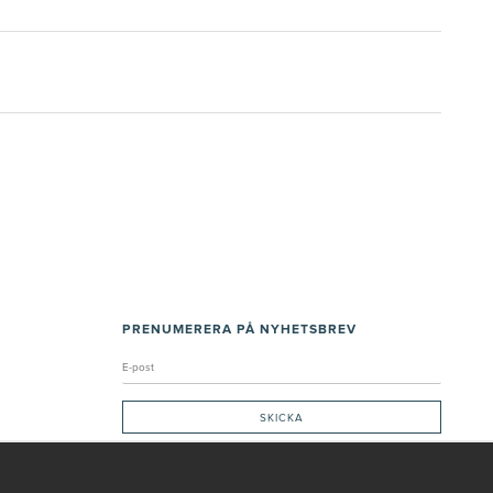
PRENUMERERA PÅ NYHETSBREV
Genom att ge min e-post, accepterar jag Seth och Sally
integritetspolicy
De uppgifter du matar in kommer endast användas till våra nyhetsbrev.