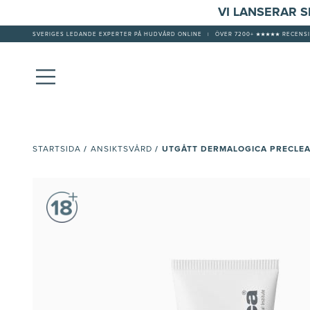
VI LANSERAR 
SVERIGES LEDANDE EXPERTER PÅ HUDVÅRD ONLINE
|
ÖVER 7200+ ★★★★★ RECENSI
/
/
UTGÅTT DERMALOGICA PRECLE
STARTSIDA
ANSIKTSVÅRD