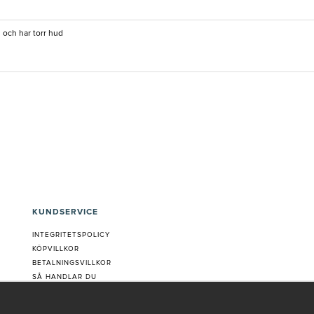
och har torr hud
KUNDSERVICE
INTEGRITETSPOLICY
KÖPVILLKOR
BETALNINGSVILLKOR
SÅ HANDLAR DU
VANLIGA FRÅGOR ORDER
OM OSS