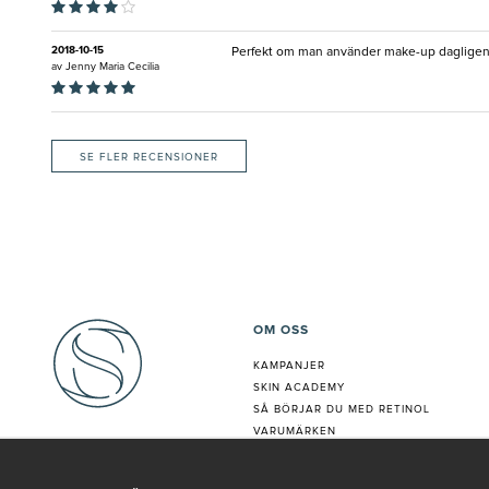
2018-10-15
Perfekt om man använder make-up dagligen 
av
Jenny Maria Cecilia
SE FLER RECENSIONER
OM OSS
KAMPANJER
SKIN ACADEMY
S
Å BÖRJAR DU MED RETINOL
VARUMÄRKEN
HUDANALYS
BEHANDLING