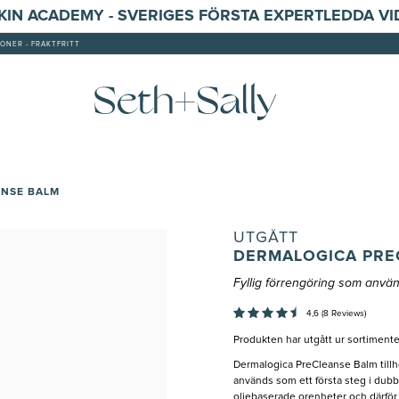
SKIN ACADEMY - SVERIGES FÖRSTA EXPERTLEDDA V
ONER - FRAKTFRITT
ANSE BALM
UTGÅTT
DERMALOGICA PRE
Fyllig förrengöring som använ
4,6 (8 Reviews)
Produkten har utgått ur sortimente
Dermalogica PreCleanse Balm tillhö
används som ett första steg i dubb
oljebaserade orenheter och därför 