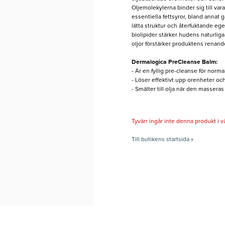
Oljemolekylerna binder sig till var
essentiella fettsyror, bland annat
lätta struktur och återfuktande ege
biolipider stärker hudens naturliga
oljor förstärker produktens renand
Dermalogica PreCleanse Balm:
- Är en fyllig pre-cleanse för normal 
- Löser effektivt upp orenheter o
- Smälter till olja när den massera
Tyvärr ingår inte denna produkt i vårt
Till butikens startsida »