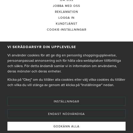
OM OSS
JOBBA MED OSS
REKLAMATION
LOGGA IN
KUNDTJÄNST
COOKIE-INSTÄLLNINGAR
VI SKRÄDDARSYR DIN UPPLEVELSE
PRENUMERERA PÅ NYHETSBREV
Vi använder cookies för att ge dig en personlig shoppingupplevelse,
personanpassad annonsering och för hålla våra webbplatser tillförlitliga
och säkra. För detta ändamål samlar vi in information om användarna,
deras mönster och deras enheter.
Genom att ge min e-post, accepterar jag Seth och Sally
integritetspolicy
Klicka på "Okej" om du tillåter alla cookies eller välj vilka cookies du tillåter
och vilka du vill stänga av genom att klicka på "Inställningar" nedan.
De uppgifter du matar in kommer endast användas till våra nyhetsbrev.
INSTÄLLNINGAR
ENDAST NÖDVÄNDIGA
© SETH AND SALLY 2025
PRIVACY POLICY
TERMS & CONDITIONS
INSTORE
4,9 I BETYG BASERAT PÅ ÖVER 5000 OMDÖMEN
GODKÄNN ALLA
INNEHÅLLET OCH REKOMMENDATIONERNA PÅ DENNA SIDA ÄR FRAMTAGNA OCH GRANSKADE
AV VÅRA AUKTORISERADE HUDTERAPEUTER.