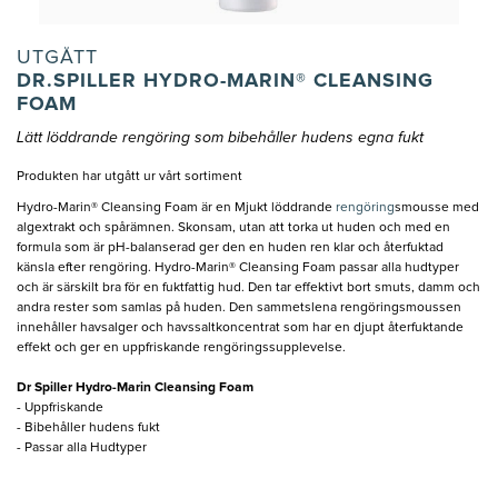
UTGÅTT
DR.SPILLER HYDRO-MARIN® CLEANSING
FOAM
Lätt löddrande rengöring som bibehåller hudens egna fukt
Produkten har utgått ur vårt sortiment
Hydro-Marin® Cleansing Foam är en Mjukt löddrande
rengöring
smousse med
algextrakt och spårämnen. Skonsam, utan att torka ut huden och med en
formula som är pH-balanserad ger den en huden ren klar och återfuktad
känsla efter rengöring. Hydro-Marin® Cleansing Foam passar alla hudtyper
och är särskilt bra för en fuktfattig hud. Den tar effektivt bort smuts, damm och
andra rester som samlas på huden. Den sammetslena rengöringsmoussen
innehåller havsalger och havssaltkoncentrat som har en djupt återfuktande
effekt och ger en uppfriskande rengöringssupplevelse.
Dr Spiller Hydro-Marin Cleansing Foam
- Uppfriskande
- Bibehåller hudens fukt
- Passar alla Hudtyper