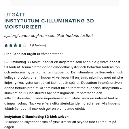
UTGÅTT
INSTYTUTUM C-ILLUMINATING 3D
MOISTURIZER
Lystergivande dagkräm som ökar hudens fasthet
4 (1 Reviews)
Produkten har utgått ur vårt sortiment
C-Illuminating 3D Moisturizer är en dagcreme som är en riktig vitaminboost
till huden! Denna creme ger en omedelbar lyster och förbättrar hudens ton
och reducerar hyperpigmentering över tid. Den stimulerar cellförnyelsen och
kollagenproduktionen i huden vilket leder till en jämn, mjuk hud med mindre
linjer, rynkor, lyster samt ökad fasthet och spänst! Dessutom innehåller även
denna formula probiotika som bidrar till en förbättrad hudhälsa. Instytutum C-
Illuminating 3D Moisturizer har flera lugnande, reparerande och
inflammationshämmande ingredienser som stabiliserar en irriterad hud och
dämpar rodnad. Tack vare flera olika återfuktande ingredienser fylls hudens
fuktnivåer upp till max och ger en plumpande effekt.
Instytutum C-Illuminating 3D Moisturizer:
- Skappar en skyddande film på ytskiktet för att skydda mot fuktförlust på
dagen