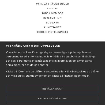
VANLIGA FRÅGOR ORDER
OM OSS
JOBBA MED OSS
REKLAMATION
LOGGA IN
KUNDTJÄNST
COOKIE-INSTÄLLNINGAR
VI SKRÄDDARSYR DIN UPPLEVELSE
PRENUMERERA PÅ NYHETSBREV
Vi använder cookies för att ge dig en personlig shoppingupplevelse,
personanpassad annonsering och för hålla våra webbplatser tillförlitliga
och säkra. För detta ändamål samlar vi in information om användarna,
deras mönster och deras enheter.
Genom att ge min e-post, accepterar jag Seth och Sally
integritetspolicy
Klicka på "Okej" om du tillåter alla cookies eller välj vilka cookies du tillåter
och vilka du vill stänga av genom att klicka på "Inställningar" nedan.
De uppgifter du matar in kommer endast användas till våra nyhetsbrev.
INSTÄLLNINGAR
ENDAST NÖDVÄNDIGA
© SETH AND SALLY 2025
PRIVACY POLICY
TERMS & CONDITIONS
INSTORE