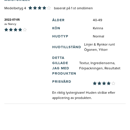
MOISTURIZER
Medelbetyg 4
baserat på
1
st omdömen
2022-07-05
ÅLDER
40-49
av
Nancy
KÖN
Kvinna
HUDTYP
Normal
Linjer & Rynkor runt
HUDTILLSTÅND
Ögonen, Yttorr
DETTA
GILLADE
Textur, Ingredienserna,
JAG MED
Förpackningen, Resultatet
PRODUKTEN
PRISVÄRD
En riktig lystergivare! Huden strålar efter
applicering av produkten.