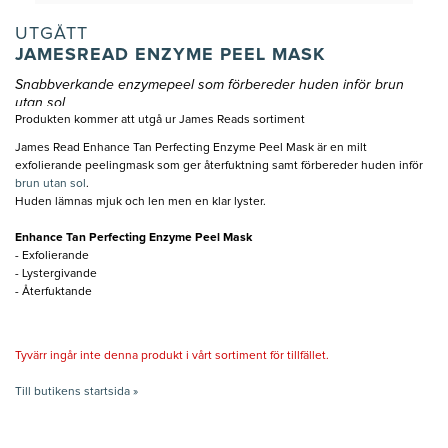
UTGÅTT
JAMESREAD ENZYME PEEL MASK
Snabbverkande enzymepeel som förbereder huden inför brun
utan sol
Produkten kommer att utgå ur James Reads sortiment
James Read Enhance Tan Perfecting Enzyme Peel Mask är en milt
exfolierande peelingmask som ger återfuktning samt förbereder huden inför
brun utan sol
.
Huden lämnas mjuk och len men en klar lyster.
Enhance Tan Perfecting Enzyme Peel Mask
- Exfolierande
- Lystergivande
- Återfuktande
Tyvärr ingår inte denna produkt i vårt sortiment för tillfället.
Till butikens startsida »