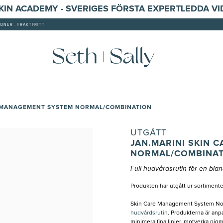
SKIN ACADEMY - SVERIGES FÖRSTA EXPERTLEDDA V
ONER - FRAKTFRITT
E MANAGEMENT SYSTEM NORMAL/COMBINATION
UTGÅTT
JAN.MARINI SKIN 
NORMAL/COMBINAT
Full hudvårdsrutin för en bl
Produkten har utgått ur sortimente
Skin Care Management System Norma
hudvårdsrutin
. Produkterna är anpa
minimera fina linjer, motverka pig