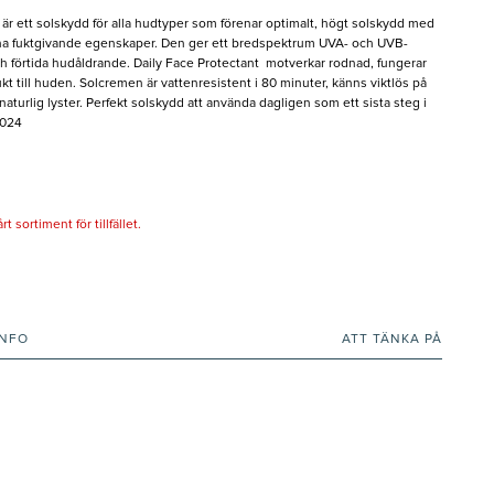
är ett solskydd för alla hudtyper som förenar optimalt, högt solskydd med
räna fuktgivande egenskaper. Den ger ett bredspektrum UVA- och UVB-
 förtida hudåldrande. Daily Face Protectant motverkar rodnad, fungerar
t till huden. Solcremen är vattenresistent i 80 minuter, känns viktlös på
turlig lyster. Perfekt solskydd att använda dagligen som ett sista steg i
2024
 sortiment för tillfället.
INFO
ATT TÄNKA PÅ