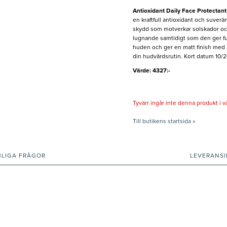
Antioxidant Daily Face Protectant
en kraftfull antioxidant och suve
skydd som motverkar solskador och
lugnande samtidigt som den ger fuk
huden och ger en matt finish med na
din hudvårdsrutin. Kort datum 10/
Värde: 4327:-
Tyvärr ingår inte denna produkt i vårt
Till butikens startsida »
NLIGA FRÅGOR
LEVERANS