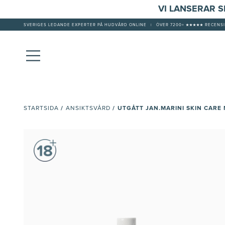
VI LANSERAR 
SVERIGES LEDANDE EXPERTER PÅ HUDVÅRD ONLINE
|
ÖVER 7200+ ★★★★★ RECENSI
/
/
UTGÅTT JAN.MARINI SKIN CAR
STARTSIDA
ANSIKTSVÅRD