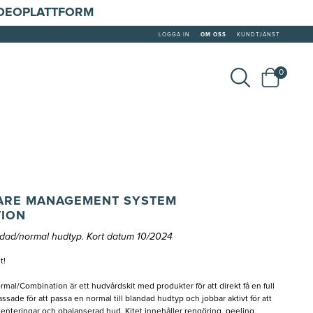
IDEOPLATTFORM
LOGGA IN
OM OSS
KUNDTJÄNST
0
CARE MANAGEMENT SYSTEM
ION
andad/normal hudtyp. Kort datum 10/2024
t!
l/Combination är ett hudvårdskit med produkter för att direkt få en full
ssade för att passa en normal till blandad hudtyp och jobbar aktivt för att
menteringar och obalanserad hud. Kitet innehåller rengöring, peeling,