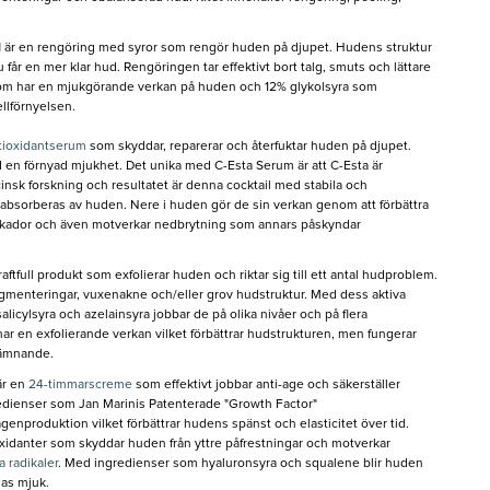
l
är en rengöring med syror som rengör huden på djupet. Hudens struktur
 får en mer klar hud. Rengöringen tar effektivt bort talg, smuts och lättare
som har en mjukgörande verkan på huden och 12% glykolsyra som
ellförnyelsen.
tioxidantserum
som skyddar, reparerar och återfuktar huden på djupet.
d en förnyad mjukhet. Det unika med C-Esta Serum är att C-Esta är
cinsk forskning och resultatet är denna cocktail med stabila och
 absorberas av huden. Nere i huden gör de sin verkan genom att förbättra
skador och även motverkar nedbrytning som annars påskyndar
raftfull produkt som exfolierar huden och riktar sig till ett antal hudproblem.
igmenteringar, vuxenakne och/eller grov hudstruktur. Med dess aktiva
alicylsyra och azelainsyra jobbar de på olika nivåer och på flera
har en exfolierande verkan vilket förbättrar hudstrukturen, men fungerar
jämnande.
är en
24-timmarscreme
som effektivt jobbar anti-age och säkerställer
redienser som Jan Marinis Patenterade "Growth Factor"
enproduktion vilket förbättrar hudens spänst och elasticitet över tid.
idanter som skyddar huden från yttre påfrestningar och motverkar
 radikaler
. Med ingredienser som hyaluronsyra och squalene blir huden
nas mjuk.