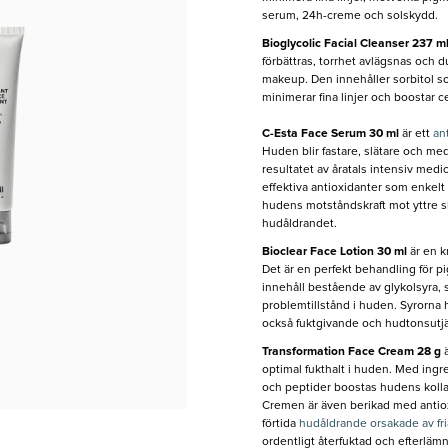
serum, 24h-creme och solskydd.
Bioglycolic Facial Cleanser 237 m
förbättras, torrhet avlägsnas och du
makeup. Den innehåller sorbitol 
minimerar fina linjer och boostar c
C-Esta Face Serum 30 ml
är ett
an
Huden blir fastare, slätare och me
resultatet av åratals intensiv medi
effektiva antioxidanter som enkelt
hudens motståndskraft mot yttre 
hudåldrandet.
Bioclear Face Lotion 30 ml
är en k
Det är en perfekt behandling för p
innehåll bestående av glykolsyra, s
problemtillstånd i huden. Syrorna 
också fuktgivande och hudtonsut
Transformation Face Cream 28 g
optimal fukthalt i huden. Med ing
och peptider boostas hudens kollag
Cremen är även berikad med antiox
förtida
hudåldrande orsakade av fria
ordentligt återfuktad och efterläm