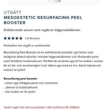
UTGÅTT
MESOESTETIC RESURFACING PEEL
BOOSTER
Exfolierande serum som reglerar talgproduktionen
5 (3 Reviews)
Produkten har utgått ur sortimentet
Resurfacing Peel Booster är en exfolierande produkt i gel-textur som
avlägsnar döda hudceller, minskar talgproduktionen och förstorade porer
samt förbättrar hudstrukturen. Perfekt att använda upp till tre kvällar i veckan
för en fet- och acnebenägen hud. Vakna upp med en ren, fräsch känsla och
massor av lyster!
Resurfacing peel booster
- Löser upp tilltäppta porer och orenheter
- Jämnar ut hudstrukturen
- Ger huden en fin lyster
Tyvärr ingår inte denna produkt i vårt sortiment för tillfället.