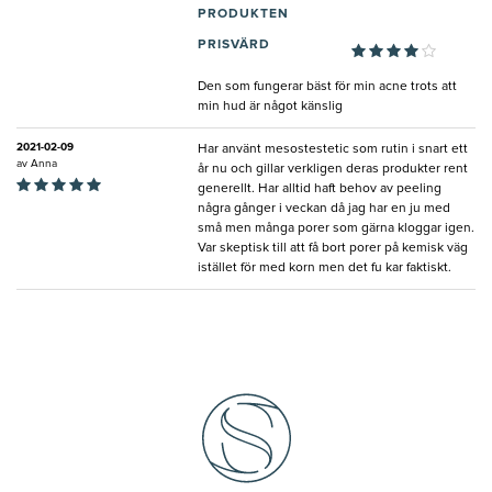
PRODUKTEN
PRISVÄRD
Den som fungerar bäst för min acne trots att
min hud är något känslig
2021-02-09
Har använt mesostestetic som rutin i snart ett
av
Anna
år nu och gillar verkligen deras produkter rent
generellt. Har alltid haft behov av peeling
några gånger i veckan då jag har en ju med
små men många porer som gärna kloggar igen.
Var skeptisk till att få bort porer på kemisk väg
istället för med korn men det fu kar faktiskt.