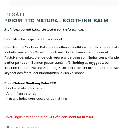
UTGÅTT
PRIORI TTC NATURAL SOOTHING BALM
Multifunktionell läkande balm för hela familjen
Produkten har utgått ur vårt sortiment
Priori Natural Soothing Balm är den ultimata multifunktionella helande balmen
för hela familjen. 100% naturlig och ren - fri från konserveringsmedel.
Fuktgivande, mjukgörande och reparerande balm som lindrar torra, kliande
partier på huden. Balmen passar utmärkt för lindring av myggbett och
irritation i huden. Natural Soothing Balm förbättrar torr och irriterad hud samt
skyddar och återfuktar hudområden inklusive läppar.
Priori Natural Soothing Balm TTC
- Lindrar klåda och sveda
- Anti-inflammatorisk
- Kan användas som reparerande nattmask
Tyvärr ingår inte denna produkt i vårt sortiment för tillfället.
Till butikens startsida »