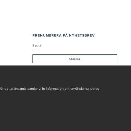
PRENUMERERA PÅ NYHETSBREV
Genom att ge min e-post, accepterar jag Seth och Sally
integritetspolicy
De uppgifter du matar in kommer endast användas till våra nyhetsbrev.
För detta ändamål samlar vi in information om användarna, deras