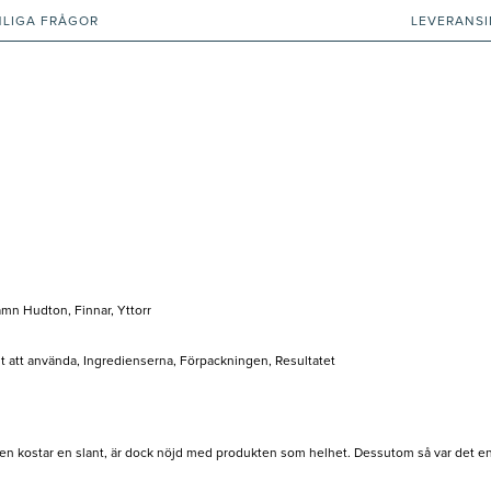
NLIGA FRÅGOR
LEVERANS
mn Hudton, Finnar, Yttorr
elt att använda, Ingredienserna, Förpackningen, Resultatet
 kostar en slant, är dock nöjd med produkten som helhet. Dessutom så var det en o