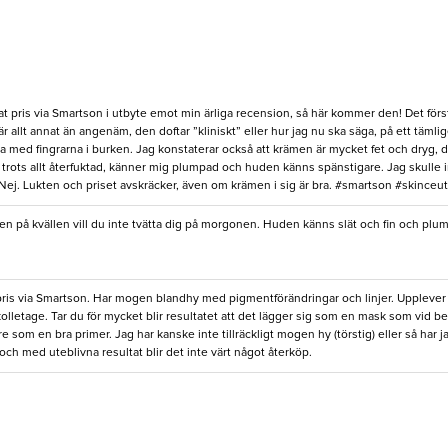
rat pris via Smartson i utbyte emot min ärliga recension, så här kommer den! Det först
r allt annat än angenäm, den doftar ”kliniskt” eller hur jag nu ska säga, på ett tämlig
äva med fingrarna i burken. Jag konstaterar också att krämen är mycket fet och dryg,
ir trots allt återfuktad, känner mig plumpad och huden känns spänstigare. Jag skulle 
j. Lukten och priset avskräcker, även om krämen i sig är bra. #smartson #skinceut
n på kvällen vill du inte tvätta dig på morgonen. Huden känns slät och fin och plumpa
 pris via Smartson. Har mogen blandhy med pigmentförändringar och linjer. Upplever p
dekolletage. Tar du för mycket blir resultatet att det lägger sig som en mask som vid ber
re som en bra primer. Jag har kanske inte tillräckligt mogen hy (törstig) eller så ha
 och med uteblivna resultat blir det inte värt något återköp.