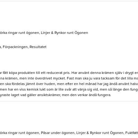
Mörka ringar runt ögonen, Linjer & Rynkor runt Ögonen
a, Förpackningen, Resultatet
 fått köpa produkten till ett reducerat pris. Har använt denna krämen själv i drygt en
na krämen, men inte överdrivet mycket. Fast man ska ju vara tacksam för det lilla man
en ska fördelas jämnt över huden, men efter en hel månad har jag ändå använt halva 
men har en viss kemisk lukt som är lite svår att vänja sig vid, men så länge den fung
 dyraste laget vad gäller ansiktskrämer, men den verkar ändå fungera.
Mörka ringar runt ögonen, Påsar under ögonen, Linjer & Rynkor runt Ögonen, Fuktfatti