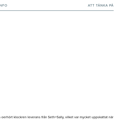
INFO
ATT TÄNKA PÅ
erhört klockren leverans från Seth+Sally, vilket var mycket uppskattat när