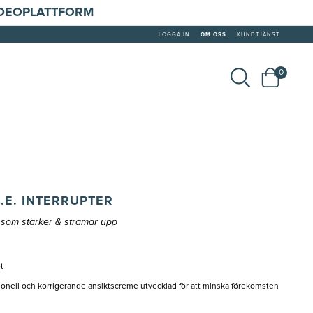
IDEOPLATTFORM
LOGGA IN
OM OSS
KUNDTJÄNST
0
.E. INTERRUPTER
som stärker & stramar upp
t
ionell och korrigerande ansiktscreme utvecklad för att minska förekomsten