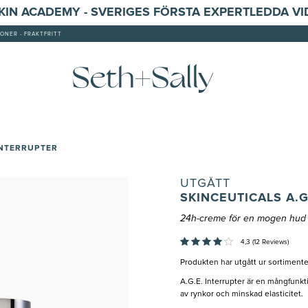
SKIN ACADEMY - SVERIGES FÖRSTA EXPERTLEDDA V
ONER - FRAKTFRITT
INTERRUPTER
UTGÅTT
SKINCEUTICALS A.G
24h-creme för en mogen hud 
4,3 (12 Reviews)
Produkten har utgått ur sortimente
A.G.E. Interrupter är en mångfunkt
av rynkor och minskad elasticitet.