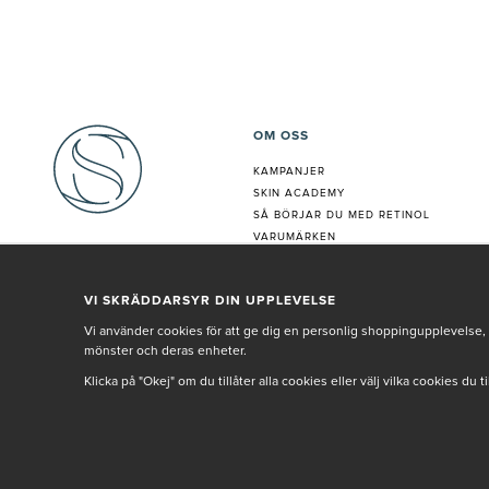
OM OSS
KAMPANJER
SKIN ACADEMY
S
Å BÖRJAR DU MED RETINOL
VARUMÄRKEN
HUDANALYS
BEHANDLING
VI SKRÄDDARSYR DIN UPPLEVELSE
VÅR PERSONAL
Vi använder cookies för att ge dig en personlig shoppingupplevelse, 
mönster och deras enheter.
Klicka på "Okej" om du tillåter alla cookies eller välj vilka cookies du 
© SETH AND SALLY 2025
PRIVACY POLICY
TERMS & CONDITIONS
INNEHÅLLET OCH REKOMMENDATIONERNA PÅ DENNA SIDA ÄR FRAMTAGNA OCH GRAN