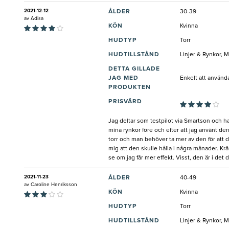
2021-12-12
ÅLDER
30-39
av
Adisa
KÖN
Kvinna
HUDTYP
Torr
HUDTILLSTÅND
Linjer & Rynkor, 
DETTA GILLADE
JAG MED
Enkelt att använd
PRODUKTEN
PRISVÄRD
Jag deltar som testpilot via Smartson och har
mina rynkor före och efter att jag använt den
torr och man behöver ta mer av den för att d
mig att den skulle hålla i några månader. Krä
se om jag får mer effekt. Visst, den är i det
2021-11-23
ÅLDER
40-49
av
Caroline Henriksson
KÖN
Kvinna
HUDTYP
Torr
HUDTILLSTÅND
Linjer & Rynkor, 