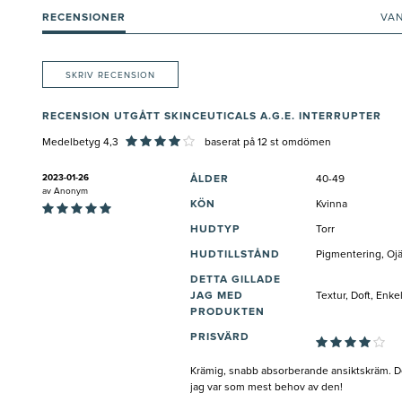
RECENSIONER
VA
SKRIV RECENSION
RECENSION UTGÅTT SKINCEUTICALS A.G.E. INTERRUPTER
Medelbetyg 4,3
baserat på
12
st omdömen
2023-01-26
ÅLDER
40-49
av
Anonym
KÖN
Kvinna
HUDTYP
Torr
HUDTILLSTÅND
Pigmentering, Ojä
DETTA GILLADE
JAG MED
Textur, Doft, Enk
PRODUKTEN
PRISVÄRD
Krämig, snabb absorberande ansiktskräm. Den
jag var som mest behov av den!