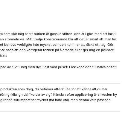
a som slår mig är att burken är ganska stilren, den är i glas med ett lock i
en störande vis. Mitt tredje konstaterande blir att det är smart att man får
 det behövs verkligen inte mycket och den kommer att räcka ett tag. Gör
inte säga att den korrigerar tecken på åldrande eller ger mig en jämnare
icals
d av fukt. Dryg men dyr. Fast värd priset! Fick köpa den till halva priset
rodukten som dryg, du behöver ytterst lite för att känna att du har
öring (klia, gnida) "korvar av sig". Känslan efter applicering är silkeslen hy,
r jag redan skrumpnat för mycket (för hård yta), men denna vara passade