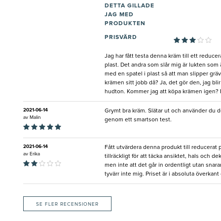
DETTA GILLADE
JAG MED
PRODUKTEN
PRISVÄRD
Jag har fått testa denna kräm till ett reduce
plast. Det andra som slår mig är lukten som ä
med en spatel i plast så att man slipper gr
krämen sitt jobb då? Ja, det gör den, jag bl
hudton. Kommer jag att köpa krämen igen? Ne
2021-06-14
Grymt bra kräm. Slätar ut och använder du de
av
Malin
genom ett smartson test.
2021-06-14
Fått utvärdera denna produkt till reducerat
av
Erika
tillräckligt för att täcka ansiktet, hals och 
men inte att det går in ordentligt utan snara
tyvärr inte mig. Priset är i absoluta överkant
SE FLER RECENSIONER