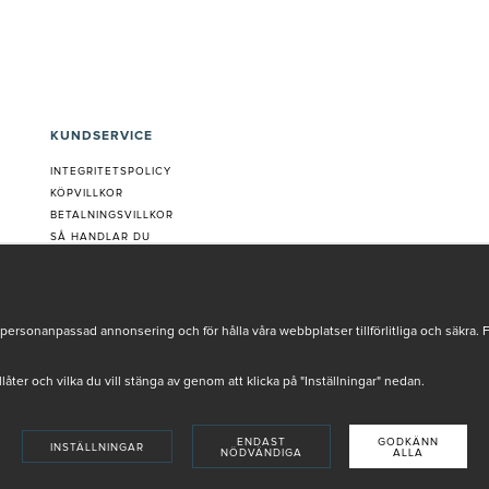
KUNDSERVICE
INTEGRITETSPOLICY
KÖPVILLKOR
BETALNINGSVILLKOR
SÅ HANDLAR DU
VANLIGA FRÅGOR ORDER
OM OSS
JOBBA MED OSS
REKLAMATION
personanpassad annonsering och för hålla våra webbplatser tillförlitliga och säkra. 
COOKIE-INSTÄLLNINGAR
tillåter och vilka du vill stänga av genom att klicka på "Inställningar" nedan.
ENDAST
GODKÄNN
INSTÄLLNINGAR
NÖDVÄNDIGA
ALLA
INSTORE
4,9 I BETYG BASERAT PÅ ÖVER 5000 OMDÖMEN
SKADE AV VÅRA AUKTORISERADE HUDTERAPEUTER.