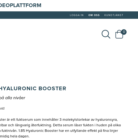
IDEOPLATTFORM
LOGGA IN
OM OSS
KUNDTJÄNST
0
 HYALURONIC BOOSTER
å alla nivåer
nt!
er är ett fuktserum som innehåller 3 molekylstorlekar av hyaluronsyra,
ar och långvarig återfuktning. Detta serum låser fukten i huden på olika
a fuktnivån. 1.85 Hyaluronic Booster har en utfyllande effekt på fina linjer
smidig hela dagen.