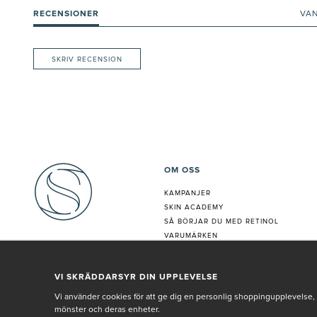
RECENSIONER
VA
SKRIV RECENSION
OM OSS
KAMPANJER
SKIN ACADEMY
S
Å BÖRJAR DU MED RETINOL
VARUMÄRKEN
HUDANALYS
BEHANDLING
VI SKRÄDDARSYR DIN UPPLEVELSE
VÅR PERSONAL
Vi använder cookies för att ge dig en personlig shoppingupplevelse, 
mönster och deras enheter.