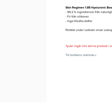
Skin Regimen 1.85 Hyaluronic Boo
- 99.2 % ingredienser från naturlig
- Fri från silikoner.
- Inga tillsatta dofter.
Perfekt under solkräm innan solexp
Tyvärr ingår inte denna produkt i vårt
Till butikens startsida »