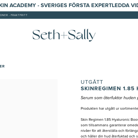
SKIN ACADEMY - SVERIGES FÖRSTA EXPERTLEDDA V
ONER - FRAKTFRITT
TER
UTGÅTT
SKINREGIMEN 1.85
Serum som återfuktar huden p
Produkten har utgått ur sortimente
Skin Regimen 1.85 Hyaluronic Boost
som tillsammans garanterar omedelb
nivåer för att återställa och förläng
och håller din hud återfuktad och 