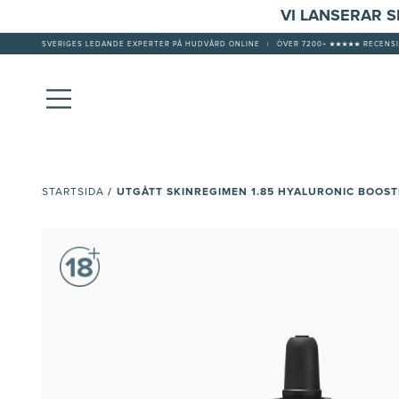
VI LANSERAR 
SVERIGES LEDANDE EXPERTER PÅ HUDVÅRD ONLINE
|
ÖVER 7200+ ★★★★★ RECENSI
/
UTGÅTT SKINREGIMEN 1.85 HYALURONIC BOOS
STARTSIDA