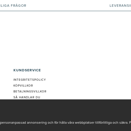
NLIGA FRÅGOR
LEVERANS
KUNDSERVICE
INTEGRITETSPOLICY
KÖPVILLKOR
BETALNINGSVILLKOR
SÅ HANDLAR DU
VANLIGA FRÅGOR ORDER
OM OSS
JOBBA MED OSS
REKLAMATION
personanpassad annonsering och för hålla våra webbplatser tillförlitliga och säkra. 
COOKIE-INSTÄLLNINGAR