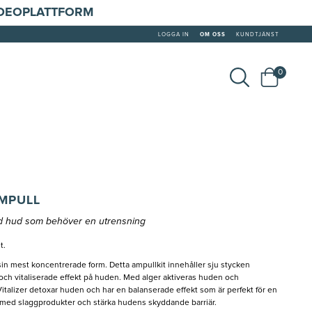
IDEOPLATTFORM
LOGGA IN
OM OSS
KUNDTJÄNST
0
AMPULL
sad hud som behöver en utrensning
t.
 sin mest koncentrerade form. Detta ampullkit innehåller sju stycken
och vitaliserade effekt på huden. Med alger aktiveras huden och
italizer detoxar huden och har en balanserade effekt som är perfekt för en
med slaggprodukter och stärka hudens skyddande barriär.