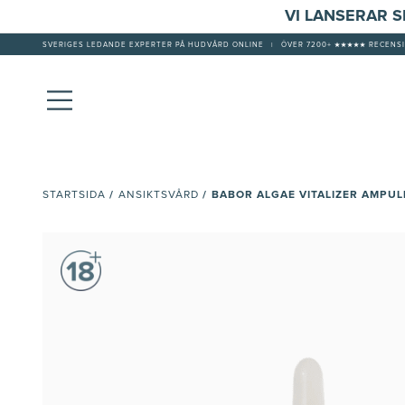
VI LANSERAR 
SVERIGES LEDANDE EXPERTER PÅ HUDVÅRD ONLINE
|
ÖVER 7200+ ★★★★★ RECENSI
/
/
BABOR ALGAE VITALIZER AMPUL
STARTSIDA
ANSIKTSVÅRD