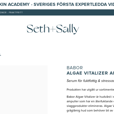
SKIN ACADEMY - SVERIGES FÖRSTA EXPERTLEDDA V
ONER - FRAKTFRITT
L
BABOR
ALGAE VITALIZER 
Serum för fuktfattig & stres
Produkten har utgått ur sortimente
Babor Algae Vitalizer är hudvård i
ampuller som har en återfuktande 
slaggprodukter elimineras. Algae V
gråglåmig hud som behöver bli av 