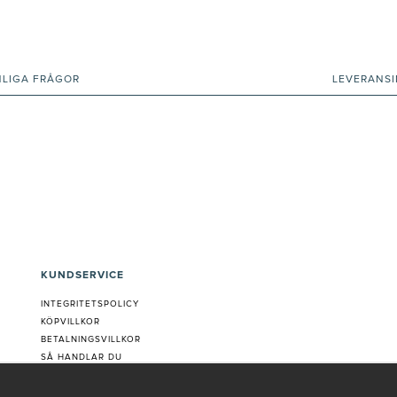
NLIGA FRÅGOR
LEVERANS
KUNDSERVICE
INTEGRITETSPOLICY
KÖPVILLKOR
BETALNINGSVILLKOR
SÅ HANDLAR DU
VANLIGA FRÅGOR ORDER
OM OSS