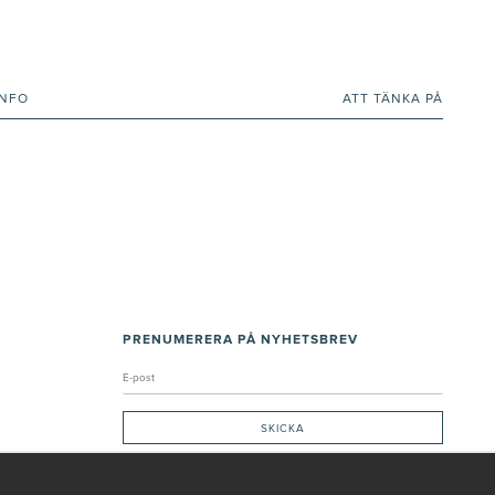
INFO
ATT TÄNKA PÅ
PRENUMERERA PÅ NYHETSBREV
Genom att ge min e-post, accepterar jag Seth och Sally
integritetspolicy
De uppgifter du matar in kommer endast användas till våra nyhetsbrev.