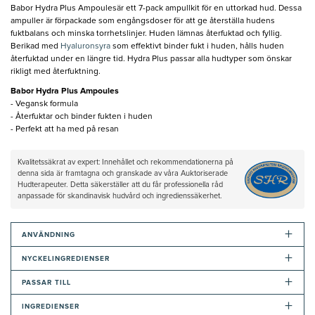
Babor Hydra Plus Ampoulesär ett 7-pack ampullkit för en uttorkad hud. Dessa
ampuller är förpackade som engångsdoser för att ge återställa hudens
fuktbalans och minska torrhetslinjer. Huden lämnas återfuktad och fyllig.
Berikad med
Hyaluronsyra
som effektivt binder fukt i huden, hålls huden
återfuktad under en längre tid. Hydra Plus passar alla hudtyper som önskar
rikligt med återfuktning.
Babor Hydra Plus Ampoules
- Vegansk formula
- Återfuktar och binder fukten i huden
- Perfekt att ha med på resan
Kvalitetssäkrat av expert: Innehållet och rekommendationerna på
denna sida är framtagna och granskade av våra Auktoriserade
Hudterapeuter. Detta säkerställer att du får professionella råd
anpassade för skandinavisk hudvård och ingredienssäkerhet.
+
ANVÄNDNING
+
NYCKELINGREDIENSER
+
PASSAR TILL
+
INGREDIENSER