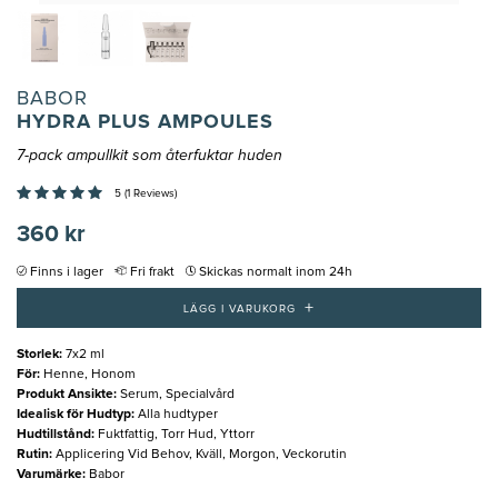
BABOR
HYDRA PLUS AMPOULES
7-pack ampullkit som återfuktar huden
5 (1 Reviews)
360 kr
Finns i lager
Fri frakt
Skickas normalt inom 24h
+
LÄGG I VARUKORG
Storlek
:
7x2 ml
För
:
Henne, Honom
Produkt Ansikte
:
Serum, Specialvård
Idealisk för Hudtyp
:
Alla hudtyper
Hudtillstånd
:
Fuktfattig, Torr Hud, Yttorr
Rutin
:
Applicering Vid Behov, Kväll, Morgon, Veckorutin
Varumärke
:
Babor