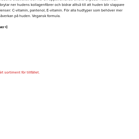
rytar ner hudens kollagenfibrer och bidrar alltså till att huden blir slappare
ienser: C-vitamin, pantenol, E-vitamin. För alla hudtyper som behöver mer
 påverkan på huden. Vegansk formula.
wer C
 sortiment för tillfället.