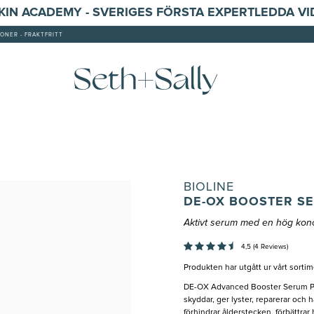
SKIN ACADEMY - SVERIGES FÖRSTA EXPERTLEDDA V
ONER - FRAKTFRITT
BIOLINE
DE-OX BOOSTER S
Aktivt serum med en hög konc
4,5 (4 Reviews)
Produkten har utgått ur vårt sortim
DE-OX Advanced Booster Serum Po
skyddar, ger lyster, reparerar och h
förhindrar ålderstecken, förbättra