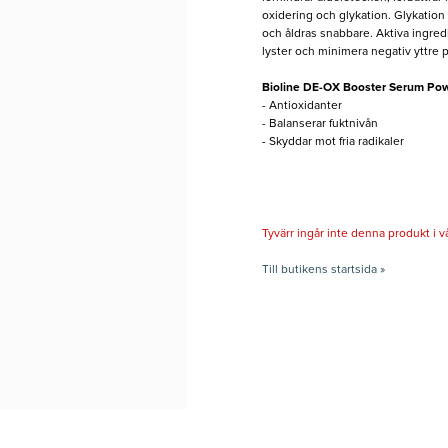
oxidering och glykation. Glykation b
och åldras snabbare. Aktiva ingred
lyster och minimera negativ yttre
Bioline DE-OX Booster Serum Po
- Antioxidanter
- Balanserar fuktnivån
- Skyddar mot fria radikaler
Tyvärr ingår inte denna produkt i vårt
Till butikens startsida »