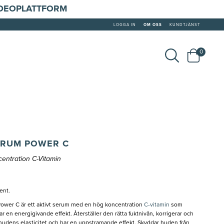
IDEOPLATTFORM
LOGGA IN
OM OSS
KUNDTJÄNST
0
ERUM POWER C
entration C-Vitamin
ent.
wer C är ett aktivt serum med en hög koncentration
C-vitamin
som
ar en energigivande effekt. Återställer den rätta fuktnivån, korrigerar och
r hudens elasticitet och har en uppstramande effekt. Skyddar huden från