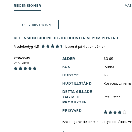
RECENSIONER
VA
SKRIV RECENSION
RECENSION BIOLINE DE-OX BOOSTER SERUM POWER C
Medelbetyg 4,5
baserat på
4
st omdömen
2025-09-09
ÅLDER
60-69
av
Anonym
KÖN
Kvinna
HUDTYP
Torr
HUDTILLSTÅND
Rosacea, Linjer &
DETTA GILLADE
JAG MED
Resultatet
PRODUKTEN
PRISVÄRD
Bra fungerande för min hudtyp och ålder. Fin