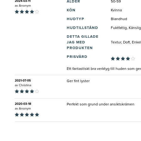
2024-03-11
ÅLDER
50-59
av
Anonym
KÖN
Kvinna
HUDTYP
Blandhud
HUDTILLSTÅND
Fuktfattig, Känsli
DETTA GILLADE
JAG MED
Textur, Doft, Enke
PRODUKTEN
PRISVÄRD
Ett fantastiskt bra verktyg till huden som ge
2021-07-05
Ger fint lyster
av
Christina
2020-03-18
Perfekt som grund under ansiktskrämen
av
Anonym