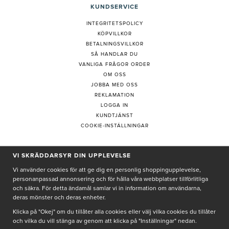
KUNDSERVICE
INTEGRITETSPOLICY
KÖPVILLKOR
BETALNINGSVILLKOR
SÅ HANDLAR DU
VANLIGA FRÅGOR ORDER
OM OSS
JOBBA MED OSS
REKLAMATION
LOGGA IN
KUNDTJÄNST
COOKIE-INSTÄLLNINGAR
VI SKRÄDDARSYR DIN UPPLEVELSE
PRENUMERERA PÅ NYHETSBREV
Vi använder cookies för att ge dig en personlig shoppingupplevelse,
personanpassad annonsering och för hålla våra webbplatser tillförlitliga
och säkra. För detta ändamål samlar vi in information om användarna,
deras mönster och deras enheter.
Genom att ge min e-post, accepterar jag Seth och Sally
integritetspolicy
Klicka på "Okej" om du tillåter alla cookies eller välj vilka cookies du tillåter
och vilka du vill stänga av genom att klicka på "Inställningar" nedan.
De uppgifter du matar in kommer endast användas till våra nyhetsbrev.