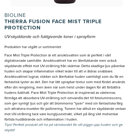
BIOLINE
THERRA FUSION FACE MIST TRIPLE
PROTECTION
UV-skyddande och fuktgivande toner i sprayform
Produkten har utgått ur sortimentet
Face Mist Triple Protection är ett ansiktsvatten som är perfekt i vårt
digitaliserade samhälle. Ansiktsvattnet har en återfuktande men också
skyddande effekt mot UV-strålning från skärmar. Detta skadliga ljus påverkar
huden och skapar inflammation vilket leder till att vi åldras snabbare.
Ansiktsvattnet lugnar, stärker och återfuktar huden samtidigt som du får en
fantastisk lyster av det. Den har lätt spraybar textur som med fördel används
efter din rengöring, men även när som helst under dagen för att förbättra
hudens fukthalt. Face Mist Triple Protection är inspirerad av växternas
förmåga att absorbera UV-strålning och omvandla det till fotoluminescens,
som ger synligt ljus och gör att blommorna ”lyser” med sin fantastiska färg
och attrahera insekter för pollinering. Tonern har alltså en skyddande verkan
mot UV-strålning tack vare kungljusextrakt, vilket på lång sikt motverkar
förtida hudåldrande och inflammation i huden.
Tips! Perfekt produkt att ha på skrivbordet för att pigga upp huden och ge
skydd!