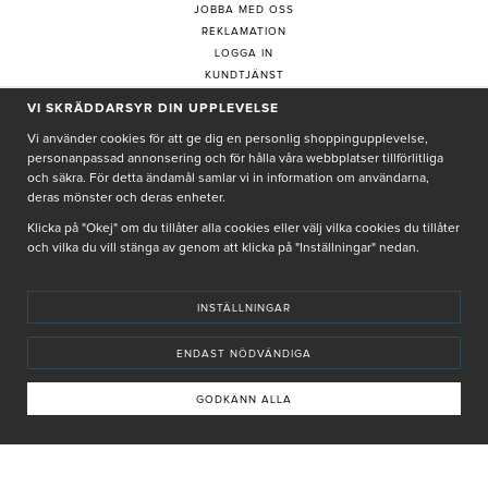
JOBBA MED OSS
REKLAMATION
LOGGA IN
KUNDTJÄNST
COOKIE-INSTÄLLNINGAR
VI SKRÄDDARSYR DIN UPPLEVELSE
Vi använder cookies för att ge dig en personlig shoppingupplevelse,
personanpassad annonsering och för hålla våra webbplatser tillförlitliga
PRENUMERERA PÅ NYHETSBREV
och säkra. För detta ändamål samlar vi in information om användarna,
deras mönster och deras enheter.
Klicka på "Okej" om du tillåter alla cookies eller välj vilka cookies du tillåter
och vilka du vill stänga av genom att klicka på "Inställningar" nedan.
Genom att ge min e-post, accepterar jag Seth och Sally
integritetspolicy
De uppgifter du matar in kommer endast användas till våra nyhetsbrev.
INSTÄLLNINGAR
ENDAST NÖDVÄNDIGA
GODKÄNN ALLA
© SETH AND SALLY 2025
PRIVACY POLICY
TERMS & CONDITIONS
INSTORE
4,9 I BETYG BASERAT PÅ ÖVER 5000 OMDÖMEN
INNEHÅLLET OCH REKOMMENDATIONERNA PÅ DENNA SIDA ÄR FRAMTAGNA OCH GRANSKADE
AV VÅRA AUKTORISERADE HUDTERAPEUTER.