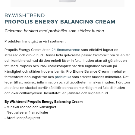
BY.WISHTREND
PROPOLIS ENERGY BALANCING CREAM
Gelcreme berikad med probiotika som stärker huden
Produkten har utgått ur vårt sortiment.
Propolis Energy Cream är en
24-timmarscreme
som effektivt lugnar en
stressad och orolig hud. Denna lätta gel-creme passar framförallt bra till en fet
och kombinerad hud då den enkelt låser in fukt i huden utan att göra huden
fet. Med Propolis och Pro-Biomekomplex har den lugnande verkan på
känslighet och stärker hudens barriär. Pro-Biome Balance Cream innehåller
fermenterat honungsfiltrat och
probiotika
som stärker hudens mikroflora. Det
leder till att rodnad, inflammation och tilltäpptheter minskas i huden. Förutom
att stärka en skadad barriär så tillför denna creme rikligt med fukt till huden
och ökar cellförnyelsen. Resultatet: en jämnare och lugnare hud.
By Wishtrend Propolis Energy Balancing Cream
- Minskar rodnad och känslighet
- Neutraliserar fria radikaler
- Återfuktar på djuptet